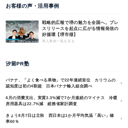
お客様の声・活用事例
戦略的広報で堺の魅力を全国へ。プレ
スリリースを起点に広がる情報発信の
好循環【堺市様】
導入事例一覧を見る
汐留PR塾
バナナ、「よく食べる果物」で22年連続首位 カリウムの
認知度は初の4割超 日本バナナ輸入組合調べ
6月の消費支出、実質3.3%減で7か月連続のマイナス 冷暖
房用器具は22.7%減 総務省家計調査
きょう8月7日は立秋 西日本は1か月平均気温「高い」確
率60％