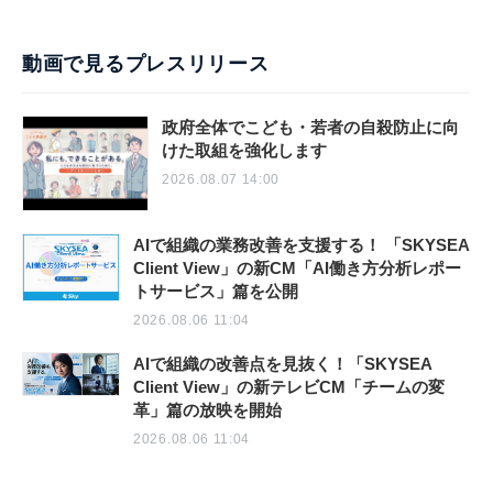
動画で見るプレスリリース
政府全体でこども・若者の自殺防止に向
けた取組を強化します
2026.08.07 14:00
AIで組織の業務改善を支援する！ 「SKYSEA
Client View」の新CM「AI働き方分析レポー
トサービス」篇を公開
2026.08.06 11:04
AIで組織の改善点を見抜く！「SKYSEA
Client View」の新テレビCM「チームの変
革」篇の放映を開始
2026.08.06 11:04