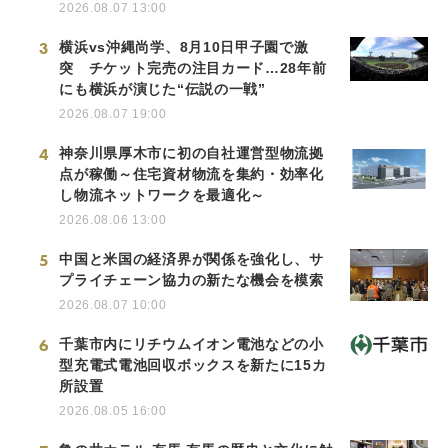
2026.08.07 13:00
3
横浜vs沖縄尚学、8月10日甲子園で激
突 チケット完売の注目カード…28年前
にも横浜が演じた“伝説の一戦”
2026.08.07 19:00
4
神奈川県厚木市に初の自社運営型物流拠
点が稼働～住宅資材物流を集約・効率化
し物流ネットワークを最適化～
2026.08.06 13:00
5
中国と米国の経済界が関係を強化し、サ
プライチェーン協力の新たな機会を模索
2026.08.07 10:00
6
千葉市内にリチウムイオン電池などの小
型充電式電池回収ボックスを新たに15カ
所設置
2026.08.05 16:00