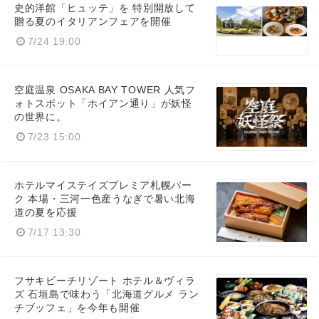
史的洋館「ヒュッテ」を 特別開放して
贈る夏のイタリアンフェアを開催
7/24 19:00
空庭温泉 OSAKA BAY TOWER 人気フ
ォトスポット「ホイアン通り」が妖怪
の世界に。
7/23 15:00
ホテルマイステイズプレミア札幌パー
ク 本場・三河一色産うなぎで暑い北海
道の夏を応援
7/17 13:30
フサキビーチリゾート ホテル＆ヴィラ
ズ 石垣島で味わう「北海道グルメ ラン
チブッフェ」を今年も開催