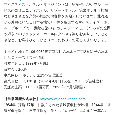
マイステイズ・ホテル・マネジメントは、宿泊特化型やフルサー
ビスのコミュニティホテル、リゾートホテル、温泉ホテル・旅館
などさまざまな業態の施設でお客様をお迎えしています。北海道
から沖縄にいたる日本各地で160棟を展開するマイステイズ・ホテ
ル・グループは、“素敵な旅のそばに”をテーマに、くつろぎの空間
や温泉でのリラックス、ホテル内グルメを楽しむ美味しいひとと
きなど、お客様ひとりひとりのこだわりに対応してまいります。
本社所在地：〒106-0032東京都港区六本木六丁目2番31号六本木
ヒルズノースタワー14階
設立年月日：1999年7月8日
資本金：1億円
事業内容 ：ホテル、旅館の管理運営
従業員数 ：7,900 名（2024年4月1日現在：グループ会社含む）
受託売上高：119,631百万円（2023年12月期実績）
【常磐興産株式会社】
http://www.joban-kosan.com/
1984年（明治17年）に設立された磐城炭礦社が始祖。1944年に常
磐炭礦を設立、石炭採掘を主業としていたが、エネルギー革命に