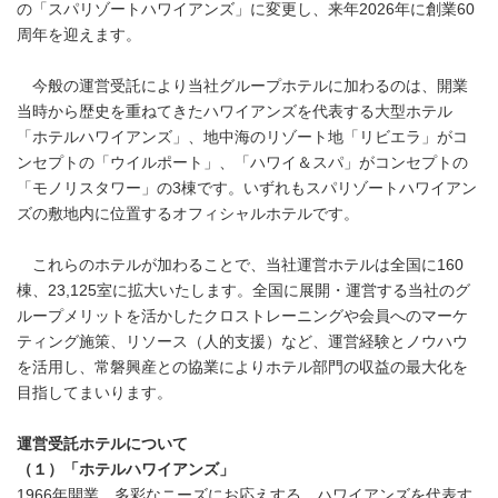
の「スパリゾートハワイアンズ」に変更し、来年2026年に創業60
周年を迎えます。
今般の運営受託により当社グループホテルに加わるのは、開業
当時から歴史を重ねてきたハワイアンズを代表する大型ホテル
「ホテルハワイアンズ」、地中海のリゾート地「リビエラ」がコ
ンセプトの「ウイルポート」、「ハワイ＆スパ」がコンセプトの
「モノリスタワー」の3棟です。いずれもスパリゾートハワイアン
ズの敷地内に位置するオフィシャルホテルです。
これらのホテルが加わることで、当社運営ホテルは全国に160
棟、23,125室に拡大いたします。全国に展開・運営する当社のグ
ループメリットを活かしたクロストレーニングや会員へのマーケ
ティング施策、リソース（人的支援）など、運営経験とノウハウ
を活用し、常磐興産との協業によりホテル部門の収益の最大化を
目指してまいります。
運営受託ホテルについて
（１）「ホテルハワイアンズ」
1966年開業。多彩なニーズにお応えする、ハワイアンズを代表す