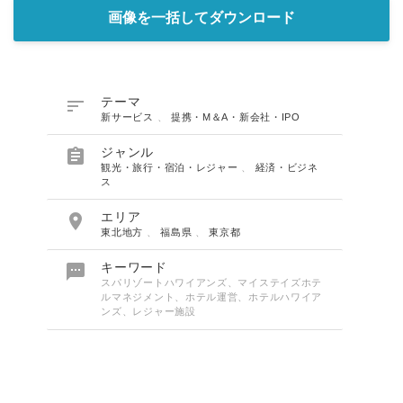
画像を一括してダウンロード

テーマ
新サービス
、
提携・M＆A・新会社・IPO

ジャンル
観光・旅行・宿泊・レジャー
、
経済・ビジネ
ス

エリア
東北地方
、
福島県
、
東京都

キーワード
スパリゾートハワイアンズ、マイステイズホテ
ルマネジメント、ホテル運営、ホテルハワイア
ンズ、レジャー施設