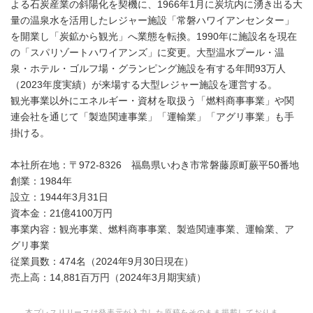
よる石炭産業の斜陽化を契機に、1966年1月に炭坑内に湧き出る大
量の温泉水を活用したレジャー施設「常磐ハワイアンセンター」
を開業し「炭鉱から観光」へ業態を転換。1990年に施設名を現在
の「スパリゾートハワイアンズ」に変更。大型温水プール・温
泉・ホテル・ゴルフ場・グランピング施設を有する年間93万人
（2023年度実績）が来場する大型レジャー施設を運営する。
観光事業以外にエネルギー・資材を取扱う「燃料商事事業」や関
連会社を通じて「製造関連事業」「運輸業」「アグリ事業」も手
掛ける。
本社所在地：〒972‐8326 福島県いわき市常磐藤原町蕨平50番地
創業：1984年
設立：1944年3月31日
資本金：21億4100万円
事業内容：観光事業、燃料商事事業、製造関連事業、運輸業、ア
グリ事業
従業員数：474名（2024年9月30日現在）
売上高：14,881百万円（2024年3月期実績）
本プレスリリースは発表元が入力した原稿をそのまま掲載しておりま