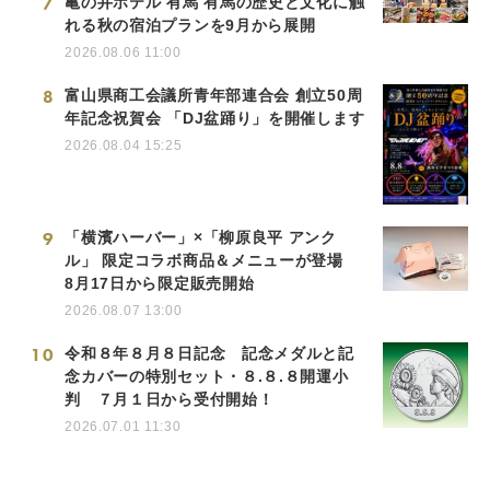
7
亀の井ホテル 有馬 有馬の歴史と文化に触
れる秋の宿泊プランを9月から展開
2026.08.06 11:00
8
富山県商工会議所青年部連合会 創立50周
年記念祝賀会 「DJ盆踊り」を開催します
2026.08.04 15:25
9
「横濱ハーバー」×「柳原良平 アンク
ル」 限定コラボ商品＆メニューが登場
8月17日から限定販売開始
2026.08.07 13:00
10
令和８年８月８日記念 記念メダルと記
念カバーの特別セット・８.８.８開運小
判 ７月１日から受付開始！
2026.07.01 11:30