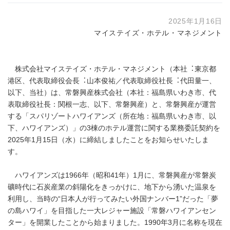
2025年1月16日
マイステイズ・ホテル・マネジメント
株式会社マイステイズ・ホテル・マネジメント（本社︓東京都
港区、代表取締役会⻑︓⼭本俊祐／代表取締役社⻑︓代⽥量⼀、
以下、当社）は、常磐興産株式会社（本社：福島県いわき市、代
表取締役社長：関根一志、以下、常磐興産）と、常磐興産が運営
する「スパリゾートハワイアンズ（所在地：福島県いわき市、以
下、ハワイアンズ）」の3棟のホテル運営に関する業務委託契約を
2025年1月15日（水）に締結しましたことをお知らせいたしま
す。
ハワイアンズは1966年（昭和41年）1月に、常磐興産が常磐炭
礦時代に石炭産業の斜陽化をきっかけに、地下から湧いた温泉を
利用し、当時の“日本人が行ってみたい外国ナンバー1”だった「夢
の島ハワイ」を目指した一大レジャー施設「常磐ハワイアンセン
ター」を開業したことから始まりました。1990年3月に名称を現在