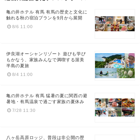
亀の井ホテル 有馬 有馬の歴史と文化に
触れる秋の宿泊プランを9月から展開
8/6 11:00
伊良湖オーシャンリゾート 遊びも学び
もかなう、家族みんなで満喫する渥美
Japanese
半島の夏旅
8/4 11:00
亀の井ホテル 有馬 猛暑の夏に関西の避
English
暑地・有馬温泉で過ごす家族の夏休み
7/28 11:30
八ヶ岳高原ロッジ、普段は非公開の歴