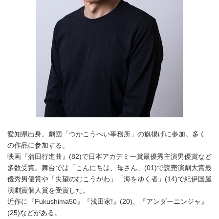
愛知県出身。劇団「つかこうへい事務所」の旗揚げに参加。多く
の作品に参加する。
映画『蒲田行進曲』(82)で日本アカデミー賞最優秀主演男優賞など
Japanese
多数受賞。舞台では「こんにちは、母さん」(01)で読売演劇大賞最
優秀男優賞や「失望のむこうがわ」「海をゆく者」(14)で紀伊国屋
演劇賞個人賞を受賞した。
近作に『Fukushima50』『浅田家!』(20)、『アンダーニンジャ』
(25)などがある。