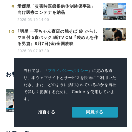
9
愛媛県「災害時医療提供体制確保事業」
向け医療コンテナを納品
2026.03.19 14:00
10
｢明星 一平ちゃん夜店の焼そば 袋 からし
マヨ付 5食パック｣新TV-CM『袋めんを作
る男篇』8月7日(金)全国放映
2026.08.07 07:30
当社では、「
プライバシーポリシー
」に定める通
お客様の声・活用事例
り、本ウェブサイトとサービスを快適にご利用いた
だき、また、どのように活用されているのかを当社
戦略的広報で堺の魅力を全国へ。プレ
で詳しく把握するために、Cookie を使用していま
スリリースを起点に広がる情報発信の
す。
好循環【堺市様】
導入事例一覧を見る
同意する
拒否する