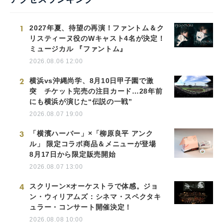
1
2027年夏、待望の再演！ファントム＆ク
リスティーヌ役のWキャスト4名が決定！
ミュージカル 『ファントム』
2026.08.06 12:00
2
横浜vs沖縄尚学、8月10日甲子園で激
突 チケット完売の注目カード…28年前
にも横浜が演じた“伝説の一戦”
2026.08.07 19:00
3
「横濱ハーバー」×「柳原良平 アンク
ル」 限定コラボ商品＆メニューが登場
8月17日から限定販売開始
2026.08.07 13:00
4
スクリーン×オーケストラで体感。ジョ
ン・ウィリアムズ：シネマ・スペクタキ
ュラー・コンサート開催決定！
2026.08.08 10:00