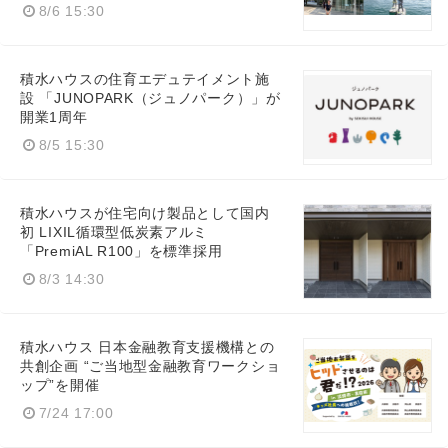
8/6 15:30
積水ハウスの住育エデュテイメント施
設 「JUNOPARK（ジュノパーク）」が
開業1周年
8/5 15:30
積水ハウスが住宅向け製品として国内
初 LIXIL循環型低炭素アルミ
「PremiAL R100」を標準採用
8/3 14:30
積水ハウス 日本金融教育支援機構との
共創企画 “ご当地型金融教育ワークショ
ップ”を開催
7/24 17:00