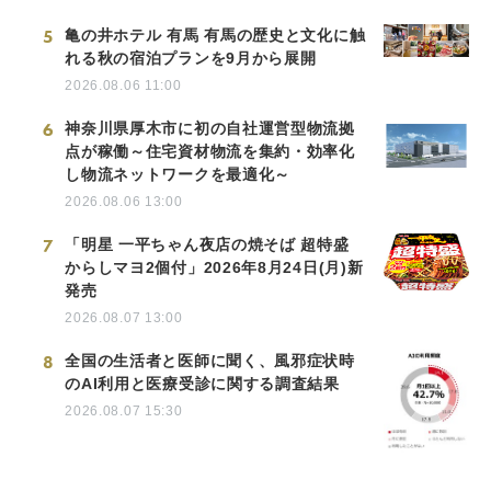
5
亀の井ホテル 有馬 有馬の歴史と文化に触
れる秋の宿泊プランを9月から展開
2026.08.06 11:00
6
神奈川県厚木市に初の自社運営型物流拠
点が稼働～住宅資材物流を集約・効率化
し物流ネットワークを最適化～
2026.08.06 13:00
7
「明星 一平ちゃん夜店の焼そば 超特盛
からしマヨ2個付」2026年8月24日(月)新
発売
2026.08.07 13:00
8
全国の生活者と医師に聞く、風邪症状時
のAI利用と医療受診に関する調査結果
2026.08.07 15:30