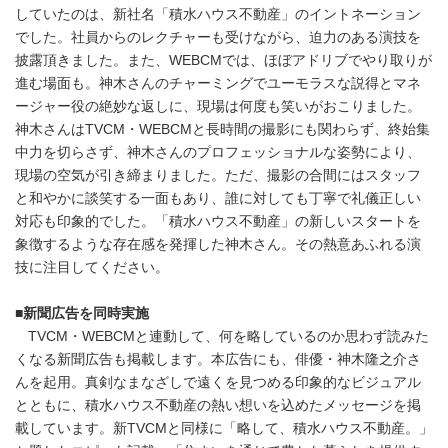
していたのは、新社名「積水ハウス不動産」のイントネーション
でした。社員からのレクチャーも受けながら、迫力のある演技を
披露頂きました。また、WEBCMでは、ほぼアドリブでやり取りが
進む場面も。神木さんのチャーミングでユーモラスな説得とマネ
ージャー役の絶妙な返しに、現場は何度も笑いがおこりました。
神木さんはTVCM・WEBCMと長時間の撮影にも関わらず、終始集
中力を切らさず、神木さんのプロフェッショナルな姿勢により、
現場の空気が引き締まりました。ただ、撮影の合間にはスタッフ
と和やかに談笑する一面もあり、誰に対しても丁寧で礼儀正しい
対応も印象的でした。「積水ハウス不動産」の新しいスタートを
象徴するような存在感を発揮した神木さん。その熱意あふれる演
技に注目してください。
■
新聞広告を同時実施
TVCM・WEBCMと連動して、何を略しているのか思わず読みた
くなる新聞広告も掲載します。本広告にも、俳優・神木隆之介さ
んを起用。真剣なまなざしで遠くを見つめる印象的なビジュアル
とともに、積水ハウス不動産の熱い想いを込めたメッセージを掲
載しています。新TVCMと同様に「略して、積水ハウス不動産。」