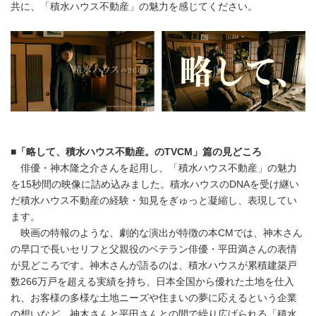
共に、「積水ハウス不動産」の魅力を感じてください。
■
「略して、積水ハウス不動産。の
TVCM
」篇の見どころ
俳優・神木隆之介さんを起用し、「積水ハウス不動産」の魅力
を15秒間の映像に詰め込みました。積水ハウスのDNAを受け継い
だ積水ハウス不動産の経験・知見をぎゅっと凝縮し、表現してい
ます。
映画の特報のような、劇的な演出が特徴の本CMでは、神木さん
の早口で長いセリフと父親役のベテラン俳優・平田満さんの表情
が見どころです。神木さんが語るのは、積水ハウスが累積建築戸
数266万戸を超える実績を持ち、日本全国から優れた土地を仕入
れ、お客様の多様な土地ニーズや住まいの夢に応えるという企業
の想いなど。神木さんと平田さんとの間で繰り広げられる「積水