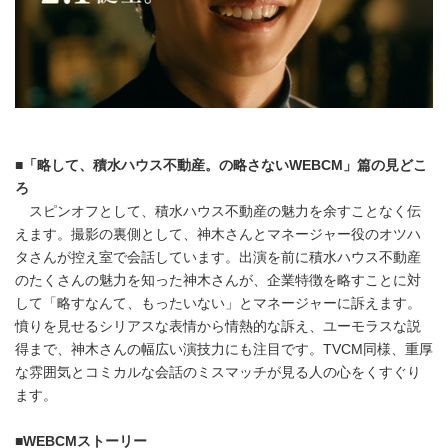
■
「略して、積水ハウス不動産。の略さない
WEBCM
」篇の見どこ
ろ
スピンオフとして、積水ハウス不動産の魅力を余すことなく伝
えます。撮影の裏側として、神木さんとマネージャー役のオツハ
タさんが控え室で会話しています。出演を前に積水ハウス不動産
のたくさんの魅力を知った神木さんが、企業特徴を略すことに対
して「略すなんて、もったいない」とマネージャーに訴えます。
憤りを見せるシリアスな表情から情熱的な訴え、ユーモラスな説
得まで、神木さんの幅広い演技力にも注目です。TVCM同様、重厚
な雰囲気とコミカルな会話のミスマッチが見る人の心をくすぐり
ます。
■
WEBCM
ストーリー