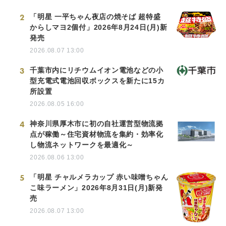
2
「明星 一平ちゃん夜店の焼そば 超特盛
からしマヨ2個付」2026年8月24日(月)新
発売
2026.08.07 13:00
3
千葉市内にリチウムイオン電池などの小
型充電式電池回収ボックスを新たに15カ
所設置
2026.08.05 16:00
4
神奈川県厚木市に初の自社運営型物流拠
点が稼働～住宅資材物流を集約・効率化
し物流ネットワークを最適化～
2026.08.06 13:00
5
「明星 チャルメラカップ 赤い味噌ちゃん
こ味ラーメン」2026年8月31日(月)新発
売
2026.08.07 13:00