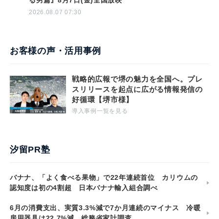
2026.08.07 07:30
お客様の声・活用事例
戦略的広報で堺の魅力を全国へ。プレ
スリリースを起点に広がる情報発信の
好循環【堺市様】
導入事例一覧を見る
汐留PR塾
バナナ、「よく食べる果物」で22年連続首位 カリウムの
認知度は初の4割超 日本バナナ輸入組合調べ
6月の消費支出、実質3.3%減で7か月連続のマイナス 冷暖
房用器具は22.7%減 総務省家計調査