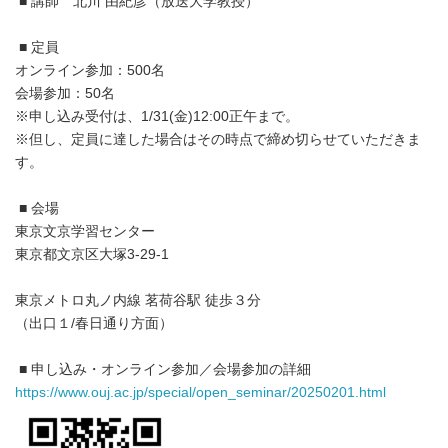
■ 講師 北川 由紀彦（放送大学教授）
■ 定員
オンライン参加：500名
会場参加：50名
※申し込み受付は、1/31(金)12:00正午まで。
※但し、定員に達した場合はその時点で締め切らせていただきま
す。
■ 会場
東京文京学習センター
東京都文京区大塚3-29-1
東京メトロ丸ノ内線 茗荷谷駅 徒歩３分
（出口１/春日通り方面）
■ 申し込み・オンライン参加／会場参加の詳細
https://www.ouj.ac.jp/special/open_seminar/20250201.html