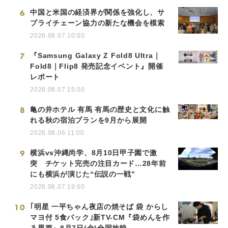
6
中国と米国の経済界が関係を強化し、サ
プライチェーン協力の新たな機会を模索
2026.08.07 10:00
7
『Samsung Galaxy Z Fold8 Ultra｜
Fold8｜Flip8 発売記念イベント』開催
レポート
2026.08.07 15:00
8
亀の井ホテル 有馬 有馬の歴史と文化に触
れる秋の宿泊プランを9月から展開
2026.08.06 11:00
9
横浜vs沖縄尚学、8月10日甲子園で激
突 チケット完売の注目カード…28年前
にも横浜が演じた“伝説の一戦”
2026.08.07 19:00
10
｢明星 一平ちゃん夜店の焼そば 袋 からし
マヨ付 5食パック｣新TV-CM『袋めんを作
る男篇』8月7日(金)全国放映