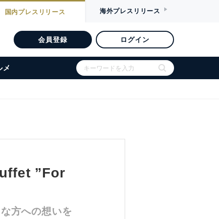
海外
プレスリリース
国内
プレスリリース
会員登録
ログイン
ルメ
et ”For
切な方への想いを