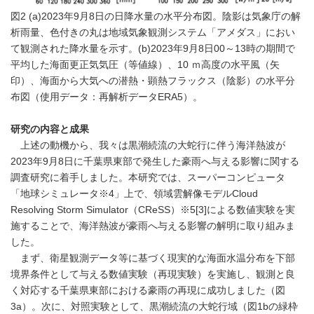
図2 (a)2023年9月8日の日降水量の水平分布図。陰影は気象庁の解
析雨量、色付きの丸は地域気象観測システム「アメダス」におい
て観測された降水量を示す。(b)2023年9月8日00～13時の期間で
平均した海面更正気気圧（等値線）、10 ｍ高度の水平風（矢
印）、海面から大気への潜熱・顕熱フラックス（陰影）の水平分
布図（使用データ：再解析データERA5）。
研究の内容と成果
上述の動機から、我々は黒潮続流の大蛇行に伴う海洋熱波が
2023年9月8日に千葉県東部で発生した豪雨へ与える影響に関する
調査研究に着手しました。本研究では、スーパーコンピュータ
「地球シミュレータ※4」上で、領域雲解像モデルCloud
Resolving Storm Simulator（CReSS）※5[3]による数値実験を実
施することで、海洋熱波が豪雨へ与える影響の解明に取り組みま
した。
まず、衛星観測データ等に基づく現実的な海面水温分布を下部
境界条件として与える数値実験（再現実験）を実施し、観測と良
く対応する千葉県東部における豪雨の再現に成功しました（図
3a）。次に、対照実験として、黒潮続流の大蛇行域（図1bの緑枠