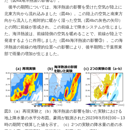
た（図4a海洋熱波の影響②）。
後半の期間については、海洋熱波の影響を受けた空気が陸上に
北東方向から流れ込みました（図4b）。この陸上の空気と南東方
向から流入した相対的に暖かく湿った空気（図4bの灰色の矢印）
との間に前線が形成され、この前線上で降水システムが生じまし
た。海洋熱波は、前線陸側の空気を暖めることで、前線が陸上で
発達するように作用しました（図4b海洋熱波の影響③）。この海
洋熱波の前線の地理的位置への影響により、後半期間に千葉県東
部で雨量の増加が生じました。
図3.（a）再現実験と（b）海洋熱波の影響を除いた実験における
地上降水量の水平分布図。豪雨が観測された2023年9月8日00～13
時の期間で積算した値を示す。（c）2つの実験の降水量の差の水