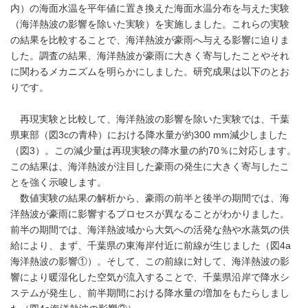
内）の海面水温を平年値に置き換えた海面水温分布を与えた実験
（海洋熱波の影響を除いた実験）を実施しました。これらの実験
の結果を比較することで、海洋熱波が豪雨へ与える影響に迫りま
した。調査の結果、海洋熱波が豪雨に大きく寄与したことやそれ
に関わるメカニズムを明らかにしました。研究成果は以下のとお
りです。
再現実験と比較して、海洋熱波の影響を除いた実験では、千葉
県東部（図3cの青枠）における降水量が約300 mm減少しました
（図3）。この減少量は再現実験の降水量の約70％に対応します。
この結果は、海洋熱波が注目した豪雨の発生に大きく寄与したこ
とを強く示唆します。
数値実験の結果の解析から、豪雨の前半と後半の期間では、海
洋熱波が豪雨に影響するプロセスが異なることがわかりました。
前半の期間では、海洋熱波域から大気への活発な熱や水蒸気の供
給により、まず、千葉県の東海岸付近に前線が生じました（図4a
海洋熱波の影響①）。そして、この前線に対して、海洋熱波の影
響により暖湿化した空気が流入することで、千葉県沿岸で降水シ
ステムが発生し、前半期間における降水量の増加をもたらしまし