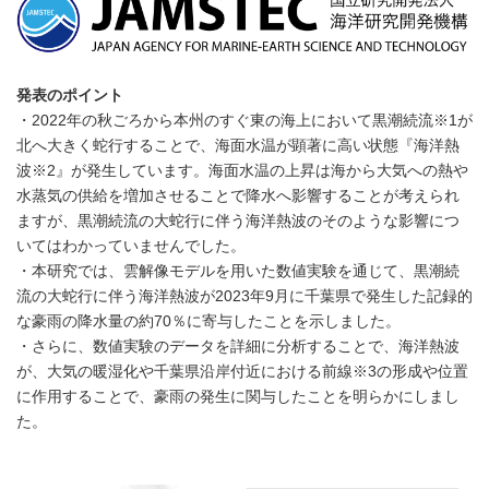
発表のポイント
・2022年の秋ごろから本州のすぐ東の海上において黒潮続流※1が
北へ大きく蛇行することで、海面水温が顕著に高い状態『海洋熱
波※2』が発生しています。海面水温の上昇は海から大気への熱や
水蒸気の供給を増加させることで降水へ影響することが考えられ
ますが、黒潮続流の大蛇行に伴う海洋熱波のそのような影響につ
いてはわかっていませんでした。
・本研究では、雲解像モデルを用いた数値実験を通じて、黒潮続
流の大蛇行に伴う海洋熱波が2023年9月に千葉県で発生した記録的
な豪雨の降水量の約70％に寄与したことを示しました。
・さらに、数値実験のデータを詳細に分析することで、海洋熱波
が、大気の暖湿化や千葉県沿岸付近における前線※3の形成や位置
に作用することで、豪雨の発生に関与したことを明らかにしまし
た。