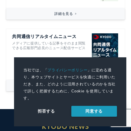
詳細を見る
共同通信リアルタイムニュース
メディアに提供している記事をそのまま閲覧
できる広報部門必見のニュース配信サービス
当社では、「
プライバシーポリシー
」に定める通
り、本ウェブサイトとサービスを快適にご利用いた
だき、また、どのように活用されているのかを当社
詳細を見る
で詳しく把握するために、Cookie を使用していま
す。
同意する
拒否する
KYODO NEWS