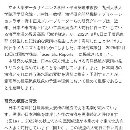
立正大学データサイエンス学部・平田英隆准教授、九州大学大
学院理学研究院・川村隆一教授、海洋研究開発機構アプリケーシ
ョンラボ・野中正見グループリーダーらの研究グループは、近
年、日本の東方海上において黒潮続流の大蛇行に伴って生じてい
る海面水温の異常高温『海洋熱波』が、2023年9月8日に千葉県東
部で発生した記録的な豪雨の発生に大きく寄与したことやそれに
関わるメカニズムを明らかにしました。本研究成果は、2025年2月
13日に国際学術誌「Scientific Reports」 に掲載されました。
本研究の成果は、日本の東方海上における海洋熱波が豪雨の発
生リスクを高めていることを示唆しています。また、日本周辺の
海流とそれに伴う海水温の変動を適切に推定・予測することが、
豪雨等の極端気象現象の予測や理解において極めて重要であるこ
とを意味します。
研究の概要と背景
日本の南岸には世界最大規模の暖流である黒潮が流れていま
す。黒潮が日本列島を離岸した後の海流を黒潮続流と呼びます
（図1a）。2022年の秋ごろから黒潮続流が本州のすぐ東で北方向
へ大きく蛇行しています（図1b）。この続流の大蛇行に伴い海面