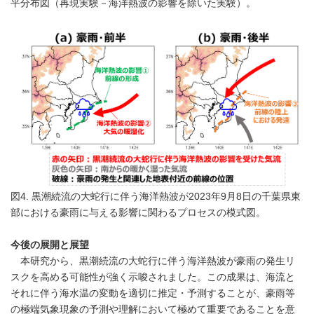
平分布図（再現実験－海洋熱波の影響を除いた実験）。
図4. 黒潮続流の大蛇行に伴う海洋熱波が2023年9月8日の千葉県東
部における豪雨に与える影響に関わるプロセスの模式図。
今後の展開と展望
本研究から、黒潮続流の大蛇行に伴う海洋熱波が豪雨の発生リ
スクを高める可能性が強く示唆されました。この成果は、海流と
それに伴う海水温の変動を適切に推定・予測することが、豪雨等
の極端気象現象の予測や理解において極めて重要であることを意