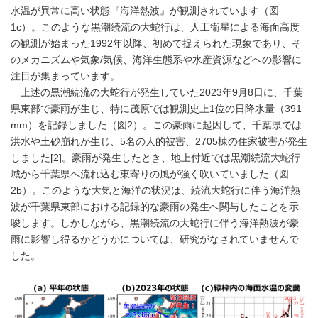
水温が異常に高い状態『海洋熱波』が観測されています（図
1c）。このような黒潮続流の大蛇行は、人工衛星による海面高度
の観測が始まった1992年以降、初めて捉えられた現象であり、そ
のメカニズムや気象/気候、海洋生態系や水産資源などへの影響に
注目が集まっています。
上述の黒潮続流の大蛇行が発生していた2023年9月8日に、千葉
県東部で豪雨が生じ、特に茂原では観測史上1位の日降水量（391
mm）を記録しました（図2）。この豪雨に起因して、千葉県では
洪水や土砂崩れが生じ、5名の人的被害、2705棟の住家被害が発生
しました[2]。豪雨が発生したとき、地上付近では黒潮続流大蛇行
域から千葉県へ流れ込む東寄りの風が強く吹いていました（図
2b）。このような大気と海洋の状況は、続流大蛇行に伴う海洋熱
波が千葉県東部における記録的な豪雨の発生へ関与したことを示
唆します。しかしながら、黒潮続流の大蛇行に伴う海洋熱波が豪
雨に影響し得るかどうかについては、研究がなされていませんで
した。