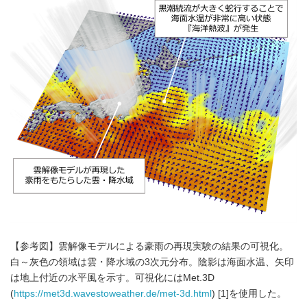
【参考図】雲解像モデルによる豪雨の再現実験の結果の可視化。
白～灰色の領域は雲・降水域の3次元分布。陰影は海面水温、矢印
は地上付近の水平風を示す。可視化にはMet.3D
(
https://met3d.wavestoweather.de/met-3d.html
) [1]を使用した。