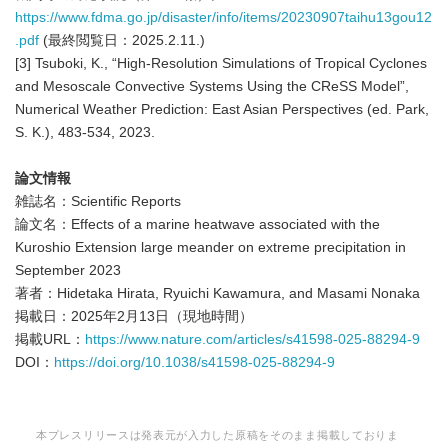
https://www.fdma.go.jp/disaster/info/items/20230907taihu13gou12
.pdf
(最終閲覧日：2025.2.11.)
[3] Tsuboki, K., “High-Resolution Simulations of Tropical Cyclones
and Mesoscale Convective Systems Using the CReSS Model”,
Numerical Weather Prediction: East Asian Perspectives (ed. Park,
S. K.), 483-534, 2023.
論文情報
雑誌名：Scientific Reports
論文名：Effects of a marine heatwave associated with the
Kuroshio Extension large meander on extreme precipitation in
September 2023
著者：Hidetaka Hirata, Ryuichi Kawamura, and Masami Nonaka
掲載日：2025年2月13日（現地時間）
掲載URL：
https://www.nature.com/articles/s41598-025-88294-9
DOI：
https://doi.org/10.1038/s41598-025-88294-9
本プレスリリースは発表元が入力した原稿をそのまま掲載しておりま