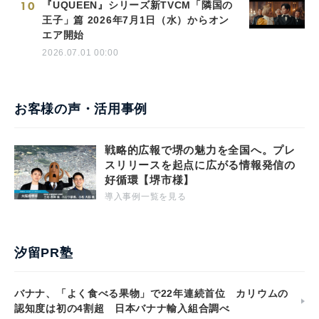
10
『UQUEEN』シリーズ新TVCM「隣国の
王子」篇 2026年7月1日（水）からオン
エア開始
2026.07.01 00:00
お客様の声・活用事例
戦略的広報で堺の魅力を全国へ。プレ
スリリースを起点に広がる情報発信の
好循環【堺市様】
導入事例一覧を見る
汐留PR塾
バナナ、「よく食べる果物」で22年連続首位 カリウムの
認知度は初の4割超 日本バナナ輸入組合調べ