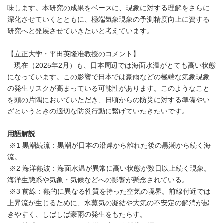
味します。本研究の成果をベースに、現象に対する理解をさらに
深化させていくとともに、極端気象現象の予測精度向上に資する
研究へと発展させていきたいと考えています。
【立正大学・平田英隆准教授のコメント】
現在（2025年2月）も、日本周辺では海面水温がとても高い状態
になっています。この影響で日本では豪雨などの極端な気象現象
の発生リスクが高まっている可能性があります。このようなこと
を頭の片隅においていただき、日頃からの防災に対する準備やい
ざというときの適切な防災行動に繋げていたきたいです。
用語解説
※1 黒潮続流：黒潮が日本の沿岸から離れた後の黒潮から続く海
流。
※2 海洋熱波：海面水温が異常に高い状態が数日以上続く現象。
海洋生態系や気象・気候などへの影響が懸念されている。
※3 前線：熱的に異なる性質を持った空気の境界。前線付近では
上昇流が生じるために、水蒸気の凝結や大気の不安定の解消が起
きやすく、しばしば豪雨の発生をもたらす。