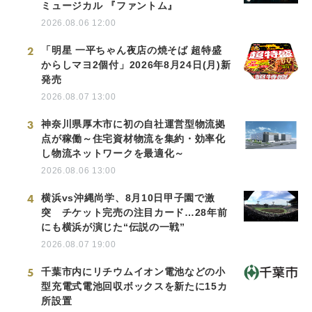
ミュージカル 『ファントム』
2026.08.06 12:00
2
「明星 一平ちゃん夜店の焼そば 超特盛
からしマヨ2個付」2026年8月24日(月)新
発売
2026.08.07 13:00
3
神奈川県厚木市に初の自社運営型物流拠
点が稼働～住宅資材物流を集約・効率化
し物流ネットワークを最適化～
2026.08.06 13:00
4
横浜vs沖縄尚学、8月10日甲子園で激
突 チケット完売の注目カード…28年前
にも横浜が演じた“伝説の一戦”
2026.08.07 19:00
5
千葉市内にリチウムイオン電池などの小
型充電式電池回収ボックスを新たに15カ
所設置