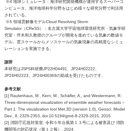
※4 地球シミュレータ：海洋研究開発機構が運用するスーパーコ
ンピュータ。海洋地球科学分野をはじめ様々な研究分野で利活用
されている。
※5 領域雲解像モデルCloud Resolving Storm
Simulator（CReSS）：名古屋大学宇宙地球環境研究所・気象学研
究室・坪木和久教授のグループが開発を進めている気象の数値モ
デル。雲スケールからメソスケールの気象現象の高精度なシミュ
レーションを実施できる。
謝辞
本研究はJSPS科研費JP22H04491、JP24H02222、
JP24H02223、JP24H00369の助成を受けたものです。
参考文献
[1] Rautenhaus, M., Kern, M., Schäfler, A., and Westermann, R.:
Three-dimensional visualization of ensemble weather forecasts –
Part 1: The visualization tool Met.3D (version 1.0), Geosci. Model
Dev., 8, 2329-2353, doi:10.5194/gmd-8-2329-2015, 2015.
[2] 消防庁応急対策室: 令和５年台風第１３号による被害及び 消防
機関等の対応状況（第１２報）, 2024.