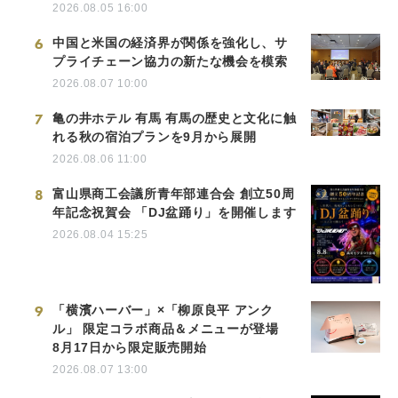
2026.08.05 16:00
6
中国と米国の経済界が関係を強化し、サ
プライチェーン協力の新たな機会を模索
2026.08.07 10:00
7
亀の井ホテル 有馬 有馬の歴史と文化に触
れる秋の宿泊プランを9月から展開
2026.08.06 11:00
8
富山県商工会議所青年部連合会 創立50周
年記念祝賀会 「DJ盆踊り」を開催します
2026.08.04 15:25
9
「横濱ハーバー」×「柳原良平 アンク
ル」 限定コラボ商品＆メニューが登場
8月17日から限定販売開始
2026.08.07 13:00