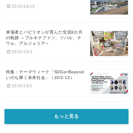
2025/10/10
English
来場者とパビリオンが育んだ交流6か月
の軌跡 ～ブルキナファソ、ツバル、ナ
ウル、アルジェリア～
2025/10/3
特集：テーマウィーク「SDGs+Beyond
いのち輝く未来社会」（10/2-12）
2025/10/2
もっと見る