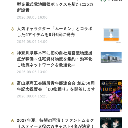
型充電式電池回収ボックスを新たに15カ
所設置
2026.08.05 16:00
3
人気キャラクター「ムーミン」とコラボ
した4アイテムを8月6日に発売
2026.08.06 14:00
4
神奈川県厚木市に初の自社運営型物流拠
点が稼働～住宅資材物流を集約・効率化
し物流ネットワークを最適化～
2026.08.06 13:00
5
富山県商工会議所青年部連合会 創立50周
年記念祝賀会 「DJ盆踊り」を開催します
2026.08.04 15:25
6
2027年夏、待望の再演！ファントム＆ク
リスティーヌ役のWキャスト4名が決定！