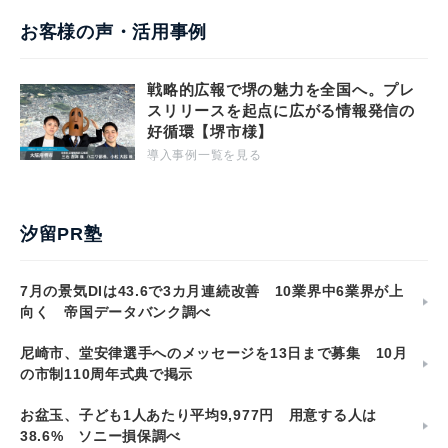
お客様の声・活用事例
戦略的広報で堺の魅力を全国へ。プレ
スリリースを起点に広がる情報発信の
好循環【堺市様】
導入事例一覧を見る
汐留PR塾
7月の景気DIは43.6で3カ月連続改善 10業界中6業界が上
向く 帝国データバンク調べ
尼崎市、堂安律選手へのメッセージを13日まで募集 10月
の市制110周年式典で掲示
お盆玉、子ども1人あたり平均9,977円 用意する人は
38.6% ソニー損保調べ