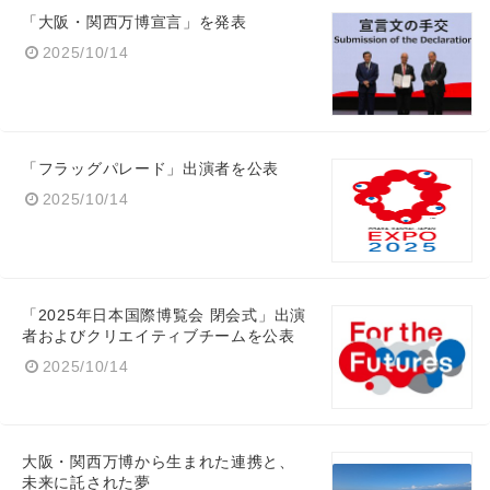
「大阪・関西万博宣言」を発表
2025/10/14
「フラッグパレード」出演者を公表
2025/10/14
「2025年日本国際博覧会 閉会式」出演
者およびクリエイティブチームを公表
2025/10/14
大阪・関西万博から生まれた連携と、
Japanese
未来に託された夢