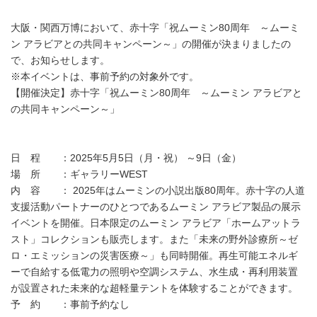
大阪・関西万博において、赤十字「祝ムーミン80周年 ～ムーミ
ン アラビアとの共同キャンペーン～」の開催が決まりましたの
で、お知らせします。
※本イベントは、事前予約の対象外です。
【開催決定】赤十字「祝ムーミン80周年 ～ムーミン アラビアと
の共同キャンペーン～」
日 程 ：2025年5月5日（月・祝） ～9日（金）
場 所 ：ギャラリーWEST
内 容 ： 2025年はムーミンの小説出版80周年。赤十字の人道
支援活動パートナーのひとつであるムーミン アラビア製品の展示
イベントを開催。日本限定のムーミン アラビア「ホームアットラ
スト」コレクションも販売します。また「未来の野外診療所～ゼ
ロ・エミッションの災害医療～」も同時開催。再生可能エネルギ
ーで自給する低電力の照明や空調システム、水生成・再利用装置
が設置された未来的な超軽量テントを体験することができます。
予 約 ：事前予約なし