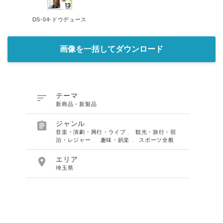
DS-04-ドウデュース
画像を一括してダウンロード

テーマ
新商品・新製品

ジャンル
音楽・演劇・興行・ライブ
、
観光・旅行・宿
泊・レジャー
、
趣味・娯楽
、
スポーツ全般

エリア
埼玉県