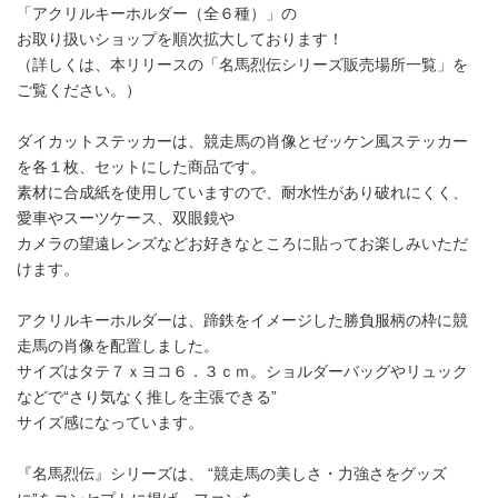
「アクリルキーホルダー（全６種）」の
お取り扱いショップを順次拡大しております！
（詳しくは、本リリースの「名馬烈伝シリーズ販売場所一覧」を
ご覧ください。）
ダイカットステッカーは、競走馬の肖像とゼッケン風ステッカー
を各１枚、セットにした商品です。
素材に合成紙を使用していますので、耐水性があり破れにくく、
愛車やスーツケース、双眼鏡や
カメラの望遠レンズなどお好きなところに貼ってお楽しみいただ
けます。
アクリルキーホルダーは、蹄鉄をイメージした勝負服柄の枠に競
走馬の肖像を配置しました。
サイズはタテ７ｘヨコ６．３ｃｍ。ショルダーバッグやリュック
などで“さり気なく推しを主張できる”
サイズ感になっています。
『名馬烈伝』シリーズは、 “競走馬の美しさ・力強さをグッズ