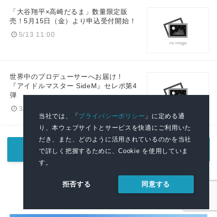
「大谷翔平×高崎だるま」数量限定販
売！5月15日（金）より申込受付開始！
5/13 11:00
世界中のプロデューサーへお届け！
『アイドルマスター SideM』セレポ第4
弾
3/16 12:00
当社では、「
プライバシーポリシー
」に定める通
り、本ウェブサイトとサービスを快適にご利用いた
だき、また、どのように活用されているのかを当社
もっと見る
で詳しく把握するために、Cookie を使用していま
す。
同意する
拒否する