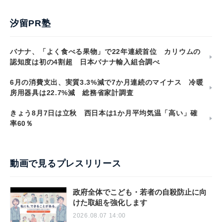
汐留PR塾
バナナ、「よく食べる果物」で22年連続首位 カリウムの
認知度は初の4割超 日本バナナ輸入組合調べ
6月の消費支出、実質3.3%減で7か月連続のマイナス 冷暖
房用器具は22.7%減 総務省家計調査
きょう8月7日は立秋 西日本は1か月平均気温「高い」確
率60％
動画で見るプレスリリース
政府全体でこども・若者の自殺防止に向
けた取組を強化します
2026.08.07 14:00