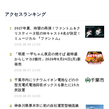
アクセスランキング
1
2027年夏、待望の再演！ファントム＆ク
リスティーヌ役のWキャスト4名が決定！
ミュージカル 『ファントム』
2026.08.06 12:00
2
「明星 一平ちゃん夜店の焼そば 超特盛
からしマヨ2個付」2026年8月24日(月)新
発売
2026.08.07 13:00
3
千葉市内にリチウムイオン電池などの小
型充電式電池回収ボックスを新たに15カ
所設置
2026.08.05 16:00
4
神奈川県厚木市に初の自社運営型物流拠