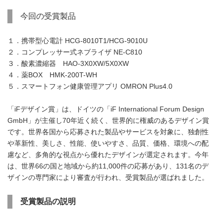
今回の受賞製品
１．携帯型心電計 HCG-8010T1/HCG-9010U
２．コンプレッサー式ネブライザ NE-C810
３．酸素濃縮器 HAO-3X0XW/5X0XW
４．薬BOX HMK-200T-WH
５．スマートフォン健康管理アプリ OMRON Plus4.0
「iFデザイン賞」は、ドイツの「iF International Forum Design
GmbH」が主催し70年近く続く、世界的に権威のあるデザイン賞
です。世界各国から応募された製品やサービスを対象に、独創性
や革新性、美しさ、性能、使いやすさ、品質、価格、環境への配
慮など、多角的な視点から優れたデザインが選定されます。今年
は、世界66の国と地域から約11,000件の応募があり、131名のデ
ザインの専門家により審査が行われ、受賞製品が選ばれました。
受賞製品の説明