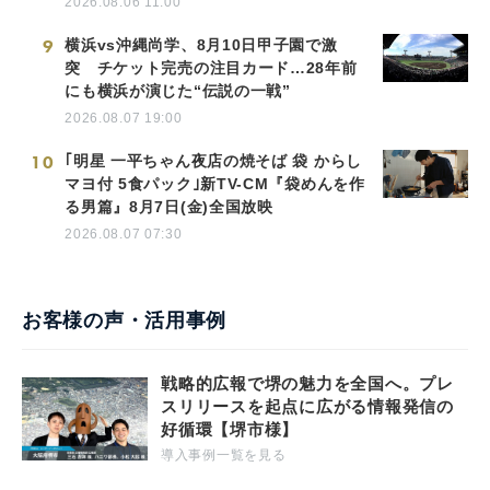
2026.08.06 11:00
9
横浜vs沖縄尚学、8月10日甲子園で激
突 チケット完売の注目カード…28年前
にも横浜が演じた“伝説の一戦”
2026.08.07 19:00
10
｢明星 一平ちゃん夜店の焼そば 袋 からし
マヨ付 5食パック｣新TV-CM『袋めんを作
る男篇』8月7日(金)全国放映
2026.08.07 07:30
お客様の声・活用事例
戦略的広報で堺の魅力を全国へ。プレ
スリリースを起点に広がる情報発信の
好循環【堺市様】
導入事例一覧を見る