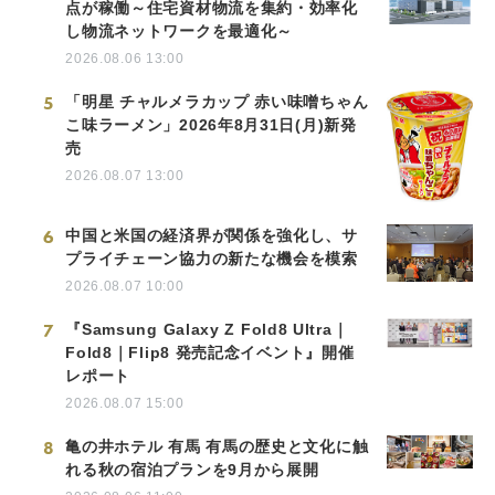
点が稼働～住宅資材物流を集約・効率化
し物流ネットワークを最適化～
2026.08.06 13:00
5
「明星 チャルメラカップ 赤い味噌ちゃん
こ味ラーメン」2026年8月31日(月)新発
売
2026.08.07 13:00
6
中国と米国の経済界が関係を強化し、サ
プライチェーン協力の新たな機会を模索
2026.08.07 10:00
7
『Samsung Galaxy Z Fold8 Ultra｜
Fold8｜Flip8 発売記念イベント』開催
レポート
2026.08.07 15:00
8
亀の井ホテル 有馬 有馬の歴史と文化に触
れる秋の宿泊プランを9月から展開