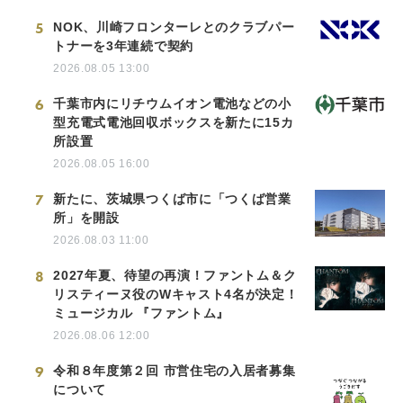
5
NOK、川崎フロンターレとのクラブパー
トナーを3年連続で契約
2026.08.05 13:00
6
千葉市内にリチウムイオン電池などの小
型充電式電池回収ボックスを新たに15カ
所設置
2026.08.05 16:00
7
新たに、茨城県つくば市に「つくば営業
所」を開設
2026.08.03 11:00
8
2027年夏、待望の再演！ファントム＆ク
リスティーヌ役のWキャスト4名が決定！
ミュージカル 『ファントム』
2026.08.06 12:00
9
令和８年度第２回 市営住宅の入居者募集
について