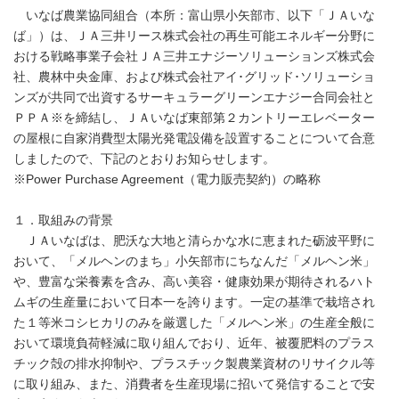
いなば農業協同組合（本所：富山県小矢部市、以下「ＪＡいな
ば」）は、ＪＡ三井リース株式会社の再生可能エネルギー分野に
おける戦略事業子会社ＪＡ三井エナジーソリューションズ株式会
社、農林中央金庫、および株式会社アイ･グリッド･ソリューショ
ンズが共同で出資するサーキュラーグリーンエナジー合同会社と
ＰＰＡ※を締結し、ＪＡいなば東部第２カントリーエレベーター
の屋根に自家消費型太陽光発電設備を設置することについて合意
しましたので、下記のとおりお知らせします。
※Power Purchase Agreement（電力販売契約）の略称
１．取組みの背景
ＪＡいなばは、肥沃な大地と清らかな水に恵まれた砺波平野に
おいて、「メルヘンのまち」小矢部市にちなんだ「メルヘン米」
や、豊富な栄養素を含み、高い美容・健康効果が期待されるハト
ムギの生産量において日本一を誇ります。一定の基準で栽培され
た１等米コシヒカリのみを厳選した「メルヘン米」の生産全般に
おいて環境負荷軽減に取り組んでおり、近年、被覆肥料のプラス
チック殻の排水抑制や、プラスチック製農業資材のリサイクル等
に取り組み、また、消費者を生産現場に招いて発信することで安