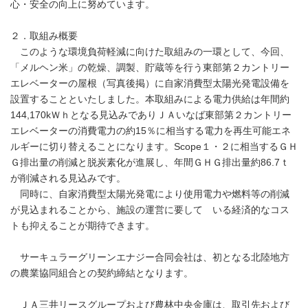
心・安全の向上に努めています。
２．取組み概要
このような環境負荷軽減に向けた取組みの一環として、今回、
「メルヘン米」の乾燥、調製、貯蔵等を行う東部第２カントリー
エレベーターの屋根（写真後掲）に自家消費型太陽光発電設備を
設置することといたしました。本取組みによる電力供給は年間約
144,170kＷｈとなる見込みでありＪＡいなば東部第２カントリー
エレベーターの消費電力の約15％に相当する電力を再生可能エネ
ルギーに切り替えることになります。Scope１・２に相当するＧＨ
Ｇ排出量の削減と脱炭素化が進展し、年間ＧＨＧ排出量約86.7ｔ
が削減される見込みです。
同時に、自家消費型太陽光発電により使用電力や燃料等の削減
が見込まれることから、施設の運営に要して いる経済的なコス
トも抑えることが期待できます。
サーキュラーグリーンエナジー合同会社は、初となる北陸地方
の農業協同組合との契約締結となります。
ＪＡ三井リースグループおよび農林中央金庫は、取引先および