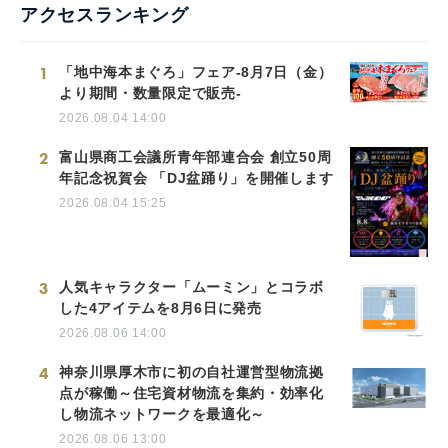
アクセスランキング
1
「地中海本まぐろ」フェア-8月7日（金）
より期間・数量限定で販売-
2026.08.04 14:00
2
富山県商工会議所青年部連合会 創立50周
年記念祝賀会 「DJ盆踊り」を開催します
2026.08.04 15:25
3
人気キャラクター「ムーミン」とコラボ
した4アイテムを8月6日に発売
2026.08.06 14:00
4
神奈川県厚木市に初の自社運営型物流拠
点が稼働～住宅資材物流を集約・効率化
し物流ネットワークを最適化～
2026.08.06 13:00