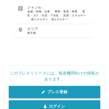

ジャンル
金融・保険・証券
、
農林・畜産・林業
、
電
気・ガス・水道・下水道
、
資源・エネルギー
、
新エネルギー・省エネルギー

エリア
東京都
このプレスリリースには、報道機関向けの情報が
あります。
プレス登録
ログイン