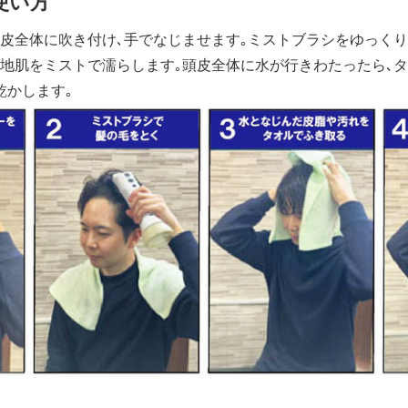
使い方
English
皮全体に吹き付け､手でなじませます｡ミストブラシをゆっく
､地肌をミストで濡らします｡頭皮全体に水が行きわたったら､
乾かします｡