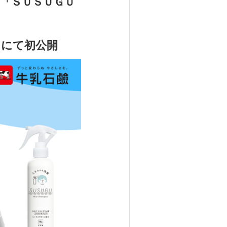
「ＳＵＳＵＧＵ
」にて初公開