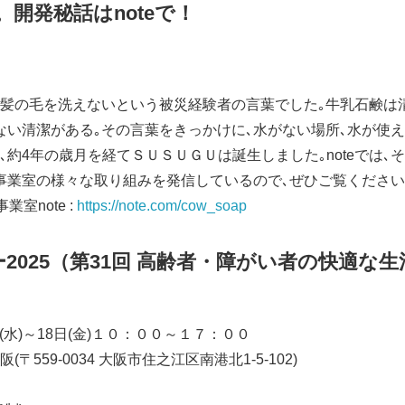
。開発秘話はnoteで！
髪の毛を洗えないという被災経験者の言葉でした｡牛乳石鹸は
ない清潔がある｡その言葉をきっかけに､水がない場所､水が使え
､約4年の歳月を経てＳＵＳＵＧＵは誕生しました｡noteでは､
事業室の様々な取り組みを発信しているので､ぜひご覧くださ
室note :
https://note.com/cow_soap
2025（第31回 高齢者・障がい者の快適な
日(水)～18日(金)１０：００～１７：００
559-0034 大阪市住之江区南港北1-5-102)