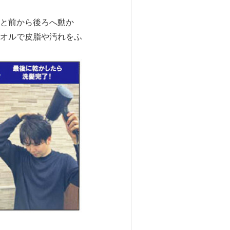
りと前から後ろへ動か
タオルで皮脂や汚れをふ