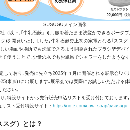
SUSUGUメイン画像
社（以下､｢牛乳石鹸」)は､服を着たまま洗髪ができるポータ
､ススグ)を開発いたしました｡牛乳石鹸史上初の家電となる｢ススグ
しい場面や場所でも洗髪できるよう開発されたブラシ型デバイス
せて使うことで､少量の水でもお風呂でシャワーをしたような
予定しており､発売に先立ち2025年４月に開催される展示会｢バリア
025(東京)｣に出展します｡展示会では実際にお試しいただける
ください｡
り､特設サイトから先行販売申込リストを受け付けております｡
申込リスト受付特設サイト：
https://note.com/cow_soap/p/susugu
（ススグ）とは？