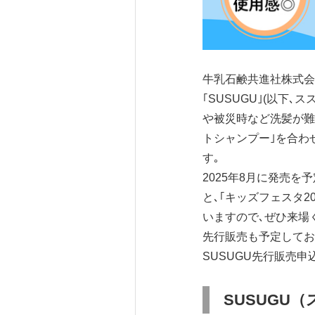
牛乳石鹸共進社株式会
｢SUSUGU｣(以下
や被災時など洗髪が難
トシャンプー｣を合わ
す｡
2025年8月に発売を
と､｢キッズフェスタ2
いますので､ぜひ来場
先行販売も予定してお
SUSUGU先行販売
SUSUGU