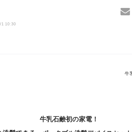
/1 10:30
牛
牛乳石鹸初の家電！