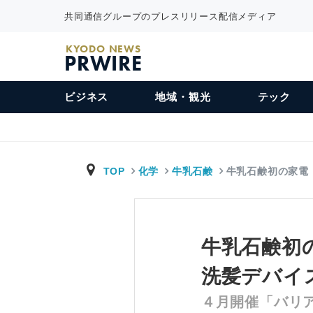
共同通信グループのプレスリリース配信メディア
KYODO NEWS
PRWIRE
ビジネス
地域・観光
テック
TOP
化学
牛乳石鹸
牛乳石鹸初の家電
牛乳石鹸初
洗髪デバイ
４月開催「バリア