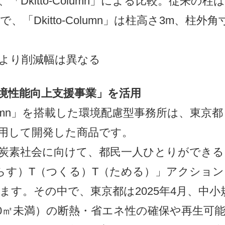
「Dkitto-Column」による比較。従来の柱
で、「Dkitto-Column」は柱高さ3m、柱外角
により削減幅は異なる
境性能向上支援事業」を活用
Column」を搭載した環境配慮型事務所は、東京
用して開発した商品です。
炭素社会に向けて、都民一人ひとりができる
らす）T（つくる）T（ためる）」アクショ
ます。その中で、東京都は2025年4月、中小
000㎡未満）の断熱・省エネ性の確保や再生可