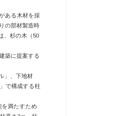
効果がある木材を採
たりの部材製造時
は、杉の木（50
建築に提案する
ール」、下地材
」で構成する柱
性能を満たすため