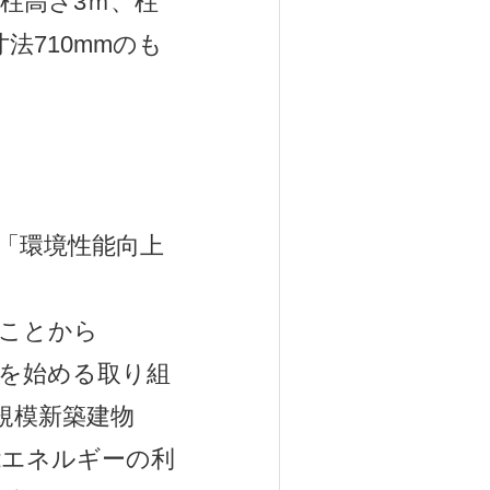
は柱高さ3ｍ、柱
寸法710mmのも
都「環境性能向上
ことから
ンを始める取り組
規模新築建物
能エネルギーの利