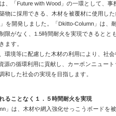
「Future with Wood」の一環として、
築物に採用できる、木材を被覆材に使用した
lumn」を開発しました。「Dkitto-Column」
制限がなく、1.5時間耐火を実現できるととも
きます。
、環境等に配慮した木材の利用により、社会
資源の循環利用に貢献し、カーボンニュート
調和した社会の実現を目指します。
Japanese
れることなく１．５時間耐火を実現
Column」は、木材や網入強化せっこうボード