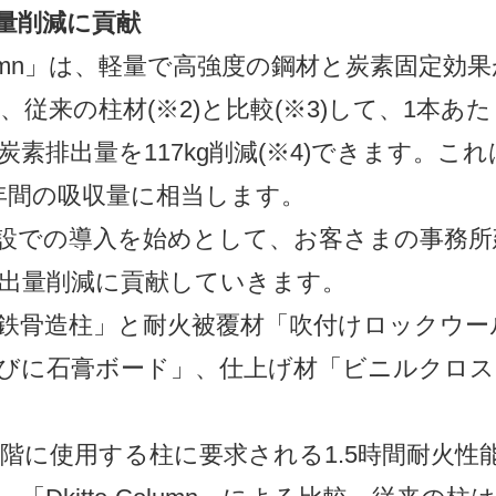
量削減に貢献
Column」は、軽量で高強度の鋼材と炭素固定
従来の柱材(※2)と比較(※3)して、1本あ
素排出量を117kg削減(※4)できます。これ
年間の吸収量に相当します。
設での導入を始めとして、お客さまの事務所
排出量削減に貢献していきます。
体「鉄骨造柱」と耐火被覆材「吹付けロックウ
びに石膏ボード」、仕上げ材「ビニルクロス
の1階に使用する柱に要求される1.5時間耐火