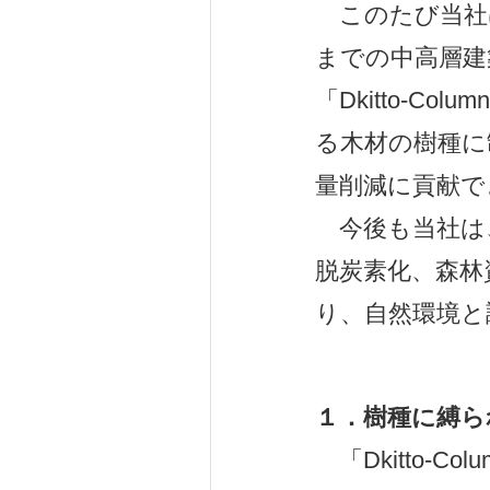
このたび当社は、
までの中高層建
「Dkitto-Co
る木材の樹種に
量削減に貢献で
今後も当社は
脱炭素化、森林
り、自然環境と
１．樹種に縛ら
「Dkitto-