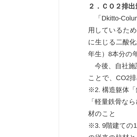
２．ＣＯ
２
排出
「Dkitto-
用しているため、
に生じる二酸化炭
年生）8本分の
今後、自社施
ことで、CO2
※2. 構造躯
「軽量鉄骨なら
材のこと
※3. 9階建て