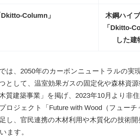
「
Dkitto-Column
」
木鋼ハイ
「
Dkitto-C
した建
は、2050年のカーボンニュートラルの実
つとして、温室効果ガスの固定化や森林資源
木質建築事業」を掲げ、2023年10月より非
ロジェクト「Future with Wood（フュ
足し、官民連携の木材利用や木質化の技術開
います。