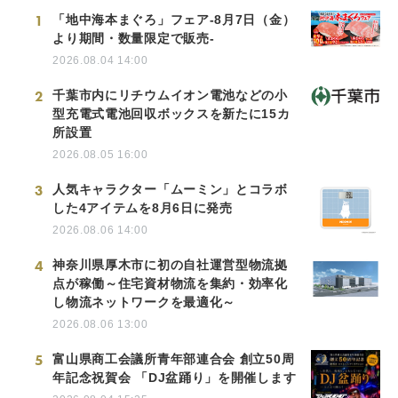
1
「地中海本まぐろ」フェア-8月7日（金）
より期間・数量限定で販売-
2026.08.04 14:00
2
千葉市内にリチウムイオン電池などの小
型充電式電池回収ボックスを新たに15カ
所設置
2026.08.05 16:00
3
人気キャラクター「ムーミン」とコラボ
した4アイテムを8月6日に発売
2026.08.06 14:00
4
神奈川県厚木市に初の自社運営型物流拠
点が稼働～住宅資材物流を集約・効率化
し物流ネットワークを最適化～
2026.08.06 13:00
5
富山県商工会議所青年部連合会 創立50周
年記念祝賀会 「DJ盆踊り」を開催します