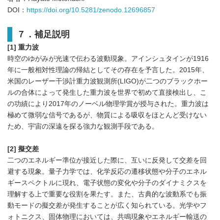
DOI：
https://doi.org/10.5281/zenodo.12696857
７．補足説明
[1] 重力波
時空のゆがみが光速で伝わる波動現象。アインシュタインが1916
年に一般相対性理論の帰結としてその存在を予言した。2015年、
米国のレーザー干渉計重力波観測所(LIGO)が二つのブラックホー
ルの合体によって発生した重力波を世界で初めて直接検出し、こ
の功績により2017年のノーベル物理学賞が授与された。重力波は
極めて微弱な信号であるが、物質による吸収をほとんど受けない
ため、宇宙の深遠を探る強力な観測手段である。
[2] 擬交差
二つのエネルギー準位が接近した際に、互いに反発して交差を回
避する現象。量子力学では、化学反応の遷移状態や分子のエネル
ギースペクトルに現れ、電子状態の変化や分子のダイナミクスを
理解する上で重要な役割を果たす。また、古典的な波動系でも振
動モードの擬交差が発生することが広く知られている。光学やフ
ォトニクス、固体物理においては、共鳴現象やエネルギー輸送の