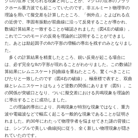
クロの世界で見られる現象と同じことが、マクロの世界のブラッ
クホール重力波でも起こっていたのです。非エルミート物理学の
理論を用いて擬交差を計算したところ、「例外点」とよばれる点
の近傍で、準固有振動が双曲線に沿って反発することが導かれ、
数値計算結果と一致することが確認されました（図4左の破線）。
これで二つのモードの反発を理論的に説明することができまし
た。あとは励起因子の8の字形の増幅の導出を残すのみとなりまし
た。
多くの計算結果を精査したところ、鋭い反発が起こる場合に
は、必ず完全な8の字形が現れることがわかりました。この数値計
算結果にレムニスケート[5]曲線を重ねたところ、驚くべきことに
ぴたりと一致したのです（図4右の破線）。極座標で表すと、双曲
線とレムニスケートはちょうど逆数の関係にあります（図5）。こ
の関係が突破口となり、ついに擬交差における共鳴現象を理論的
に導出することに成功しました。
この理論的導出により、共鳴現象が特別な現象ではなく、重力
波や電磁波などで幅広く起こる一般的な現象であることが証明さ
れました。約30年にわたって物理学者を悩ませてきた謎の背後に
は、シンプルで美しい曲線[6]に従う、全く新しい物理現象が隠さ
れていたのです。