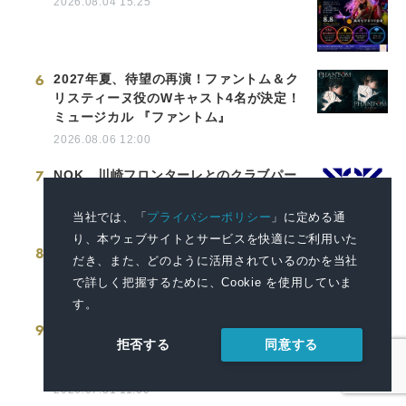
2026.08.04 15:25
6
2027年夏、待望の再演！ファントム＆ク
リスティーヌ役のWキャスト4名が決定！
ミュージカル 『ファントム』
2026.08.06 12:00
7
NOK、川崎フロンターレとのクラブパー
トナーを3年連続で契約
2026.08.05 13:00
当社では、「
プライバシーポリシー
」に定める通
り、本ウェブサイトとサービスを快適にご利用いた
8
亀の井ホテル 有馬 有馬の歴史と文化に触
だき、また、どのように活用されているのかを当社
れる秋の宿泊プランを9月から展開
で詳しく把握するために、Cookie を使用していま
2026.08.06 11:00
す。
9
【大好評】サブウェイ×「はぴだんぶい」
同意する
拒否する
店頭キャンペーン 『はぴサブサマー！』
第2弾開催のお知らせ
2026.07.31 11:00