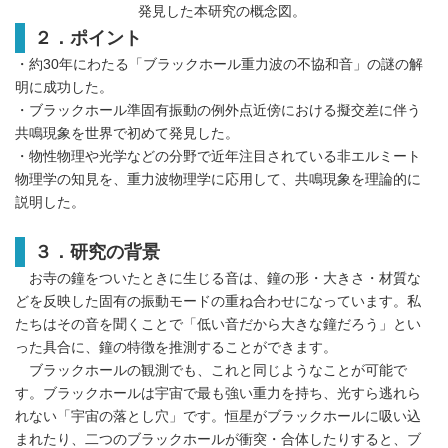
発見した本研究の概念図。
２．ポイント
・約30年にわたる「ブラックホール重力波の不協和音」の謎の解
明に成功した。
・ブラックホール準固有振動の例外点近傍における擬交差に伴う
共鳴現象を世界で初めて発見した。
・物性物理や光学などの分野で近年注目されている非エルミート
物理学の知見を、重力波物理学に応用して、共鳴現象を理論的に
説明した。
３．研究の背景
お寺の鐘をついたときに生じる音は、鐘の形・大きさ・材質な
どを反映した固有の振動モードの重ね合わせになっています。私
たちはその音を聞くことで「低い音だから大きな鐘だろう」とい
った具合に、鐘の特徴を推測することができます。
ブラックホールの観測でも、これと同じようなことが可能で
す。ブラックホールは宇宙で最も強い重力を持ち、光すら逃れら
れない「宇宙の落とし穴」です。恒星がブラックホールに吸い込
まれたり、二つのブラックホールが衝突・合体したりすると、ブ