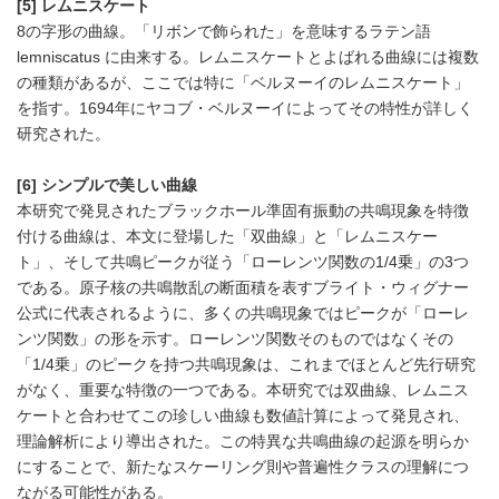
[5] レムニスケート
English
8の字形の曲線。「リボンで飾られた」を意味するラテン語
lemniscatus に由来する。レムニスケートとよばれる曲線には複数
の種類があるが、ここでは特に「ベルヌーイのレムニスケート」
を指す。1694年にヤコブ・ベルヌーイによってその特性が詳しく
研究された。
[6] シンプルで美しい曲線
本研究で発見されたブラックホール準固有振動の共鳴現象を特徴
付ける曲線は、本文に登場した「双曲線」と「レムニスケー
ト」、そして共鳴ピークが従う「ローレンツ関数の1/4乗」の3つ
である。原子核の共鳴散乱の断面積を表すブライト・ウィグナー
公式に代表されるように、多くの共鳴現象ではピークが「ローレ
ンツ関数」の形を示す。ローレンツ関数そのものではなくその
「1/4乗」のピークを持つ共鳴現象は、これまでほとんど先行研究
がなく、重要な特徴の一つである。本研究では双曲線、レムニス
ケートと合わせてこの珍しい曲線も数値計算によって発見され、
理論解析により導出された。この特異な共鳴曲線の起源を明らか
にすることで、新たなスケーリング則や普遍性クラスの理解につ
ながる可能性がある。