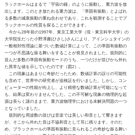
ラックホールはまるで「宇宙の鐘」のように振動し、重力波を放
出します。このとき放たれる重力波は、「準固有振動」とよばれ
る多数の減衰振動の重ね合わせであり、これを観測することでブ
ラックホールの性質を探ることができます。
今から28年前の1997年、東京工業大学（現・東京科学大学）の
大学院生だった小野澤庸(ひさし)さんにより、アインシュタインの
一般相対性理論に基づいた数値計算によって、この準固有振動の
一つが不思議な振る舞いをすることが発見されました。規則的に
並んだ多数の準固有振動モードのうち、一つだけが並びから外れ
た異常な値を示していたのです（図2）。
この現象はあまりに奇妙だったため、数値計算の誤りの可能性
も含めて、世界中の研究者が追検証を行いました。しかし、コン
ピューターの性能が向上し、より精密な数値計算が可能になって
も、結果は変わりませんでした。この不可解な現象の物理的な起
源は長らく謎のままで、重力波物理学における未解決問題の一つ
となっていました。
規則的な周波数の並びは音楽では美しい和音として響きます
が、そこから外れた音は不協和音として耳に残ります。そのた
め、ブラックホールの準固有振動に見られるこの奇妙な振る舞い