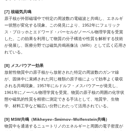
[7] 核磁気共鳴
原子核が外部磁場中で特定の周波数の電磁波と共鳴し、エネルギ
ー状態が変化する現象。この発見により、1952年にフェリック
ス・ブロッホとエドワード・パーセルがノーベル物理学賞を受賞
した。この効果を利用して物質の分子構造や性質を解析する技術
が発展し、医療分野では磁気共鳴画像法（MRI）として広く応用さ
れている。
[8] メスバウアー効果
放射性物質中の原子核から放射された特定の周波数のガンマ線
が、固体中に束縛された同じ種類の原子核によって効率よく吸収
される共鳴現象。1957年にルドルフ・メスバウアーが発見し、
1961年にノーベル物理学賞を受賞。物質の原子核の周囲の化学状
態や磁気的性質を精密に測定できる手法として、地質学、生物
学、材料工学など幅広い分野にわたって活用されている。
[9] MSW共鳴（Mikheyev–Smirnov–Wolfenstein共鳴）
物質中を通過するニュートリノのエネルギーと周囲の電子密度が