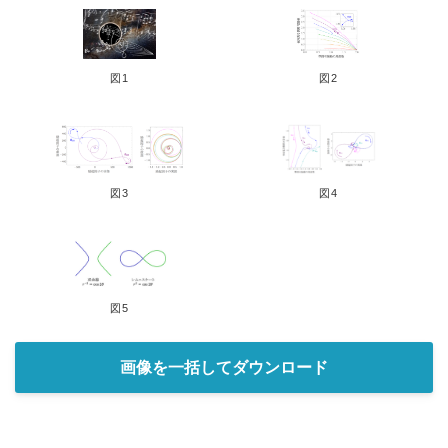
図1
図2
図3
図4
図5
画像を一括してダウンロード