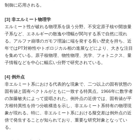
制御に応用される。
[3] 非エルミート物理学
エルミート性が破れる物理系を扱う分野。不安定原子核や開放量
子系など、エネルギーの散逸や増幅が関与する系で自然に現れ
る。アルファ崩壊のガモフ理論に端を発する長い歴史を持ち、近
年ではPT対称性やトポロジカル相の進展などにより、大きな注目
を集めている。原子核物理、物性物理、光学、フォトニクス、量
子情報などを中心に幅広い分野で研究されている。
[4] 例外点
非エルミート系における代表的な現象で、二つ以上の固有状態の
固有値と固有ベクトルがともに一致する特異点。1966年に数学者
の加藤敏夫によって提唱された。例外点の近傍では、固有値が平
Japanese
方根特異性を持つ分岐構造を示し、非エルミート系特有の物理現
象が現れる。特に、非エルミート系における擬交差は例外点の近
傍で発生することが知られており、重要な研究対象となってい
る。