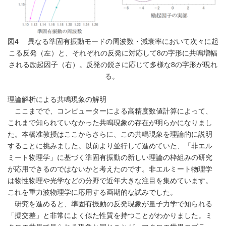
図4 異なる準固有振動モードの周波数・減衰率において次々に起
こる反発（左）と、それぞれの反発に対応して8の字形に共鳴増幅
される励起因子（右）。反発の鋭さに応じて多様な8の字形が現れ
る。
理論解析による共鳴現象の解明
ここまでで、コンピューターによる高精度数値計算によって、
これまで知られていなかった共鳴現象の存在が明らかになりまし
た。本橋准教授はここからさらに、この共鳴現象を理論的に説明
することに挑みました。以前より並行して進めていた、「非エル
ミート物理学」に基づく準固有振動の新しい理論の枠組みの研究
が応用できるのではないかと考えたのです。非エルミート物理学
は物性物理や光学などの分野で近年大きな注目を集めています。
これを重力波物理学に応用する画期的な試みでした。
研究を進めると、準固有振動の反発現象が量子力学で知られる
「擬交差」と非常によく似た性質を持つことがわかりました。ミ