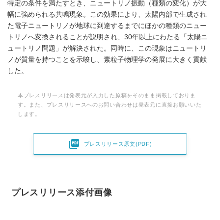
特定の条件を満たすとき、ニュートリノ振動（種類の変化）が大
幅に強められる共鳴現象。この効果により、太陽内部で生成され
た電子ニュートリノが地球に到達するまでにほかの種類のニュー
トリノへ変換されることが説明され、30年以上にわたる「太陽ニ
ュートリノ問題」が解決された。同時に、この現象はニュートリ
ノが質量を持つことを示唆し、素粒子物理学の発展に大きく貢献
した。
本プレスリリースは発表元が入力した原稿をそのまま掲載しておりま
す。また、プレスリリースへのお問い合わせは発表元に直接お願いいた
します。

プレスリリース原文(PDF)
プレスリリース添付画像