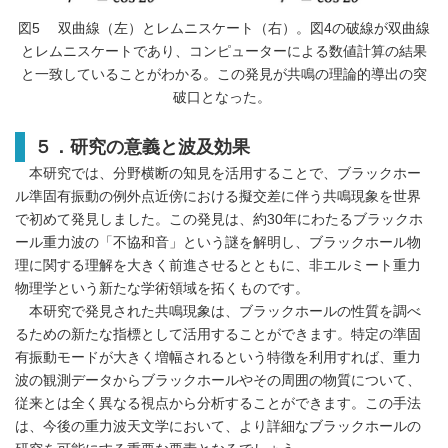
図5 双曲線（左）とレムニスケート（右）。図4の破線が双曲線
とレムニスケートであり、コンピューターによる数値計算の結果
と一致していることがわかる。この発見が共鳴の理論的導出の突
破口となった。
５．研究の意義と波及効果
本研究では、分野横断の知見を活用することで、ブラックホー
ル準固有振動の例外点近傍における擬交差に伴う共鳴現象を世界
で初めて発見しました。この発見は、約30年にわたるブラックホ
ール重力波の「不協和音」という謎を解明し、ブラックホール物
理に関する理解を大きく前進させるとともに、非エルミート重力
物理学という新たな学術領域を拓くものです。
本研究で発見された共鳴現象は、ブラックホールの性質を調べ
るための新たな指標として活用することができます。特定の準固
有振動モードが大きく増幅されるという特徴を利用すれば、重力
波の観測データからブラックホールやその周囲の物質について、
従来とは全く異なる視点から分析することができます。この手法
は、今後の重力波天文学において、より詳細なブラックホールの