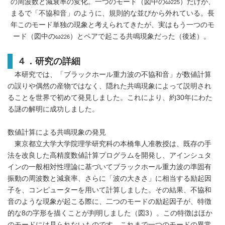
の周波数と減衰率の変化。一つのモード（図中のω
）だけが、
225
まるで「不協和音」のように、規則的な並びから外れている。長
年このモード単独の現象と考えられてきたが、実はもう一つのモ
ード（図中のω
）とペアで起こる共鳴現象だった（後述）。
226
４．研究の詳細
本研究では、「ブラックホール重力波の不協和音」が数値計算
の誤りや偶然の産物ではなく、隠れた共鳴現象によって説明され
ることを世界で初めて発見しました。これにより、約30年にわた
る謎の解明に成功しました。
数値計算による共鳴現象の発見
東京都立大学大学院理学研究科の本橋隼人准教授は、既存の手
法を改良した高精度数値計算プログラムを開発し、アインシュタ
インの一般相対性理論に基づいてブラックホール重力波の準固有
振動の周波数と減衰率、さらに「波の大きさ」に相当する励起因
子を、コンピューターを用いて計算しました。その結果、不協和
音のような現象が起こる際に、二つのモードの励起因子が、特徴
的な8の字形を描くことが判明しました（図3）。この特徴はほか
のモードには見られないものです。これまで一つのモードの異常