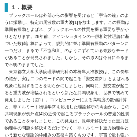
１．概要
ブラックホールは外部からの影響を受けると「宇宙の鐘」のよ
うに振動し、特定の周波数の重力波[1]を放出します。この振動は
準固有振動とよばれ、ブラックホールの性質を探る重要な手がか
りとなります。28年前、アインシュタインの一般相対性理論に基
づいた数値計算によって、規則的に並ぶ準固有振動のパターンに
一つだけ、まるで「不協和音」のようにずれている奇妙なモード
があることが発見されました。しかし、その原因は今日に至るま
で不明のままでした。
東京都立大学大学院理学研究科の本橋隼人准教授は、この長年
の謎が、実は二つのモードの間で起こる「擬交差[2]」とよばれる
現象に起因することを明らかにしました。同時に、擬交差が起こ
ると重力波が増幅されるという新たな共鳴現象を、世界で初めて
発見しました（図1）。コンピューターによる高精度の数値計算
と、非エルミート物理学[3]を応用した理論解析の両面から、この
共鳴現象が例外点[4]の近傍で起こるブラックホールの普遍的性質
であることを示しました。この発見は、長年未解決だった重力波
物理学の問題を解決するだけでなく、非エルミート重力物理学と
いう新たな理論的枠組みの基盤を築くものです。宇宙で最も強い