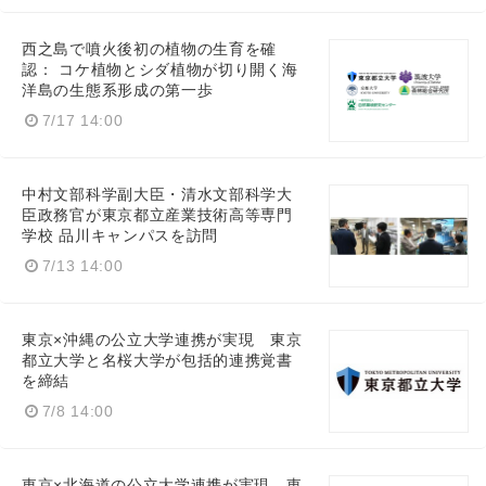
西之島で噴火後初の植物の生育を確
認： コケ植物とシダ植物が切り開く海
洋島の生態系形成の第一歩
7/17 14:00
中村文部科学副大臣・清水文部科学大
臣政務官が東京都立産業技術高等専門
学校 品川キャンパスを訪問
7/13 14:00
東京×沖縄の公立大学連携が実現 東京
都立大学と名桜大学が包括的連携覚書
を締結
7/8 14:00
東京×北海道の公立大学連携が実現 東