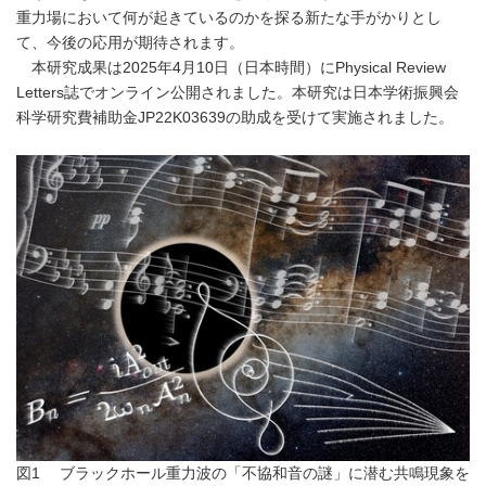
重力場において何が起きているのかを探る新たな手がかりとし
て、今後の応用が期待されます。
本研究成果は2025年4月10日（日本時間）にPhysical Review
Letters誌でオンライン公開されました。本研究は日本学術振興会
科学研究費補助金JP22K03639の助成を受けて実施されました。
図1 ブラックホール重力波の「不協和音の謎」に潜む共鳴現象を