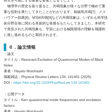
研究を可能にする重要な要素となるでしょう。
物理学の歴史を振り返ると、共鳴現象が様々な分野で極めて重
要な役割を果たしてきたことがわかります。核磁気共鳴[7]、メス
バウアー効果[8]、MSW共鳴[9]などの共鳴現象は、いずれも科学技
術分野全体に関わる革新的な発展をもたらしてきました。本研究
で発見された共鳴現象も、宇宙における極限環境の理解を飛躍的
に推し進めるものと期待されます。
６．論文情報
・論文
タイトル：Resonant Excitation of Quasinormal Modes of Black
Holes
著者：Hayato Motohashi
掲載雑誌：Physical Review Letters 134, 141401 (2025)
DOI：
https://doi.org/10.1103/PhysRevLett.134.141401
・公開データ
タイトル：Kerr quasinormal mode frequencies and excitation
factors
著者：Hayato Motohashi