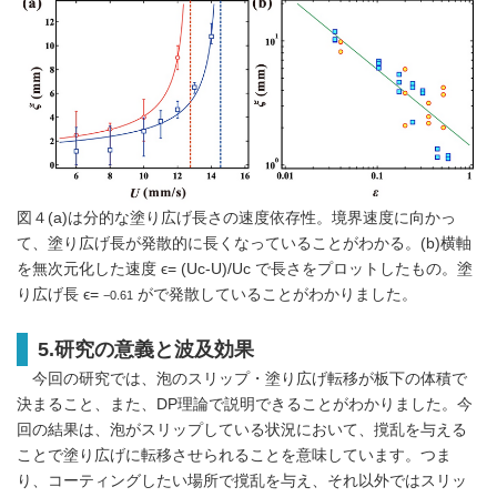
図４(a)は分的な塗り広げ長さの速度依存性。境界速度に向かっ
て、塗り広げ長が発散的に長くなっていることがわかる。(b)横軸
を無次元化した速度 ϵ= (Uc-U)/Uc で長さをプロットしたもの。塗
り広げ長 ϵ=
がで発散していることがわかりました。
−0.61
5.研究の意義と波及効果
今回の研究では、泡のスリップ・塗り広げ転移が板下の体積で
決まること、また、DP理論で説明できることがわかりました。今
回の結果は、泡がスリップしている状況において、撹乱を与える
ことで塗り広げに転移させられることを意味しています。つま
り、コーティングしたい場所で撹乱を与え、それ以外ではスリッ