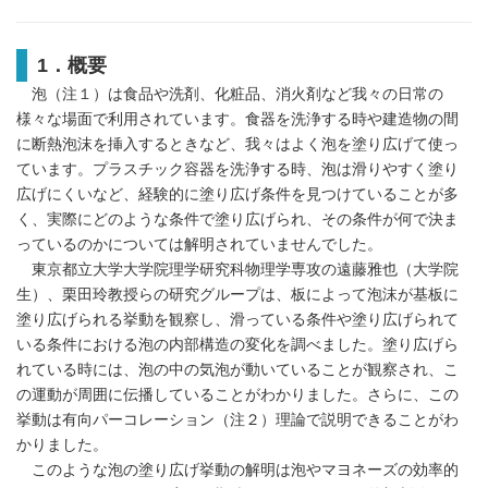
1．概要
泡（注１）は食品や洗剤、化粧品、消火剤など我々の日常の
様々な場面で利用されています。食器を洗浄する時や建造物の間
に断熱泡沫を挿入するときなど、我々はよく泡を塗り広げて使っ
ています。プラスチック容器を洗浄する時、泡は滑りやすく塗り
広げにくいなど、経験的に塗り広げ条件を見つけていることが多
く、実際にどのような条件で塗り広げられ、その条件が何で決ま
っているのかについては解明されていませんでした。
東京都立大学大学院理学研究科物理学専攻の遠藤雅也（大学院
生）、栗田玲教授らの研究グループは、板によって泡沫が基板に
塗り広げられる挙動を観察し、滑っている条件や塗り広げられて
いる条件における泡の内部構造の変化を調べました。塗り広げら
れている時には、泡の中の気泡が動いていることが観察され、こ
の運動が周囲に伝播していることがわかりました。さらに、この
挙動は有向パーコレーション（注２）理論で説明できることがわ
かりました。
このような泡の塗り広げ挙動の解明は泡やマヨネーズの効率的