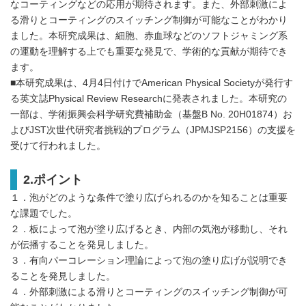
なコーティングなどの応用が期待されます。また、外部刺激によ
る滑りとコーティングのスイッチング制御が可能なことがわかり
ました。本研究成果は、細胞、赤血球などのソフトジャミング系
の運動を理解する上でも重要な発見で、学術的な貢献が期待でき
ます。
■本研究成果は、4月4日付けでAmerican Physical Societyが発行す
る英文誌Physical Review Researchに発表されました。本研究の
一部は、学術振興会科学研究費補助金（基盤B No. 20H01874）お
よびJST次世代研究者挑戦的プログラム（JPMJSP2156）の支援を
受けて行われました。
2.ポイント
１．泡がどのような条件で塗り広げられるのかを知ることは重要
な課題でした。
２．板によって泡が塗り広げるとき、内部の気泡が移動し、それ
が伝播することを発見しました。
３．有向パーコレーション理論によって泡の塗り広げが説明でき
ることを発見しました。
４．外部刺激による滑りとコーティングのスイッチング制御が可