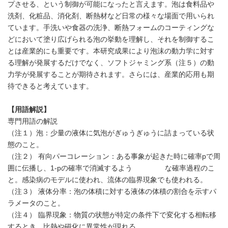
プさせる、という制御が可能になったと言えます。泡は食料品や
洗剤、化粧品、消化剤、断熱材など日常の様々な場面で用いられ
ています。手洗いや食器の洗浄、断熱フォームのコーティングな
どにおいて塗り広げられる泡の挙動を理解し、それを制御するこ
とは産業的にも重要です。本研究成果により泡沫の動力学に対す
る理解が発展するだけでなく、ソフトジャミング系（注５）の動
力学が発展することが期待されます。さらには、産業的応用も期
待できると考えています。
【用語解説】
専門用語の解説
（注１）泡：少量の液体に気泡がぎゅうぎゅうに詰まっている状
態のこと。
（注２） 有向パーコレーション：ある事象が起きた時に確率pで周
囲に伝播し、1-pの確率で消滅するよう な確率過程のこ
と。感染病のモデルに使われ、流体の臨界現象でも使われる。
（注３） 液体分率：泡の体積に対する液体の体積の割合を示すパ
ラメータのこと。
（注４） 臨界現象：物質の状態が特定の条件下で変化する相転移
するとき、比熱や磁化に異常性が現れる