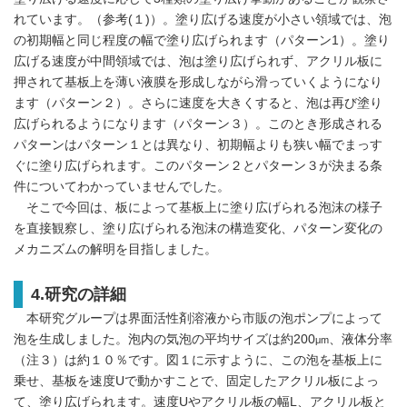
れています。（参考(１)）。塗り広げる速度が小さい領域では、泡
の初期幅と同じ程度の幅で塗り広げられます（パターン1）。塗り
広げる速度が中間領域では、泡は塗り広げられず、アクリル板に
押されて基板上を薄い液膜を形成しながら滑っていくようになり
ます（パターン２）。さらに速度を大きくすると、泡は再び塗り
広げられるようになります（パターン３）。このとき形成される
パターンはパターン１とは異なり、初期幅よりも狭い幅でまっす
ぐに塗り広げられます。このパターン２とパターン３が決まる条
件についてわかっていませんでした。
そこで今回は、板によって基板上に塗り広げられる泡沫の様子
を直接観察し、塗り広げられる泡沫の構造変化、パターン変化の
メカニズムの解明を目指しました。
4.研究の詳細
本研究グループは界面活性剤溶液から市販の泡ポンプによって
泡を生成しました。泡内の気泡の平均サイズは約200
、液体分率
μm
（注３）は約１０％です。図１に示すように、この泡を基板上に
乗せ、基板を速度Uで動かすことで、固定したアクリル板によっ
て、塗り広げられます。速度Uやアクリル板の幅L、アクリル板と