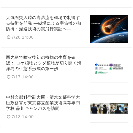
大気圏突入時の高温流を磁場で制御す
る技術を開発 ―磁場による宇宙機の熱
防御・減速技術の実飛行実証へ―
7/28 14:00
西之島で噴火後初の植物の生育を確
認： コケ植物とシダ植物が切り開く海
洋島の生態系形成の第一歩
7/17 14:00
中村文部科学副大臣・清水文部科学大
臣政務官が東京都立産業技術高等専門
学校 品川キャンパスを訪問
7/13 14:00