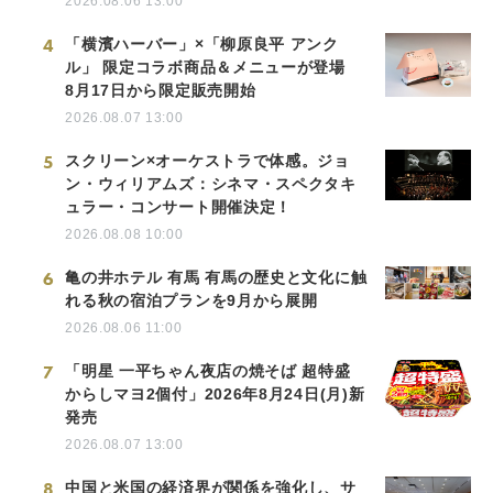
2026.08.06 13:00
4
「横濱ハーバー」×「柳原良平 アンク
ル」 限定コラボ商品＆メニューが登場
8月17日から限定販売開始
2026.08.07 13:00
5
スクリーン×オーケストラで体感。ジョ
ン・ウィリアムズ：シネマ・スペクタキ
ュラー・コンサート開催決定！
2026.08.08 10:00
6
亀の井ホテル 有馬 有馬の歴史と文化に触
れる秋の宿泊プランを9月から展開
2026.08.06 11:00
7
「明星 一平ちゃん夜店の焼そば 超特盛
からしマヨ2個付」2026年8月24日(月)新
発売
2026.08.07 13:00
8
中国と米国の経済界が関係を強化し、サ