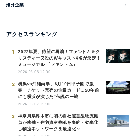
海外企業
アクセスランキング
1
2027年夏、待望の再演！ファントム＆ク
リスティーヌ役のWキャスト4名が決定！
ミュージカル 『ファントム』
2026.08.06 12:00
2
横浜vs沖縄尚学、8月10日甲子園で激
突 チケット完売の注目カード…28年前
にも横浜が演じた“伝説の一戦”
2026.08.07 19:00
3
神奈川県厚木市に初の自社運営型物流拠
点が稼働～住宅資材物流を集約・効率化
し物流ネットワークを最適化～