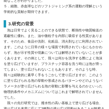
能なことがわかりました。
５．細胞、赤血球などのソフトジャミング系の運動の理解という
学術的な貢献が期待できます。
3.研究の背景
泡は日常でよく見ることのできる状態で、断熱性や物質輸送の
遮蔽性に優れ、また、油や微粒子を内部に吸収する性質がありま
す。そのため、食品や洗剤、化粧品、消火剤などに利用されてい
ます。このように日常の様々な場面で利用されているにもかかわ
らず、泡が示す性質や現象については解明されていないことが多
くあります。その例として、我々は何かを洗浄する際によく泡沫
を塗り広げていますが、プラスチック容器を洗う時には泡が滑っ
てしまい、塗り広げられないこともあります。そのような時、
我々は経験的に素早く手をうごかして塗り広げますが、このよう
に塗り広げられる泡の挙動や形成されるパターンやどのようなパ
ラメータが塗り広げられる泡の挙動に影響を与えるのかといった
物理的条件やメカニズムについてはこれまで解明されていません
でした。
我々の先行研究では、撥水性の高い基板上で塗り広げる場合、
塗り広げる速度に応じて3種類の塗り広げ挙動があることが観察さ