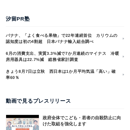
汐留PR塾
バナナ、「よく食べる果物」で22年連続首位 カリウムの
認知度は初の4割超 日本バナナ輸入組合調べ
6月の消費支出、実質3.3%減で7か月連続のマイナス 冷暖
房用器具は22.7%減 総務省家計調査
きょう8月7日は立秋 西日本は1か月平均気温「高い」確
率60％
動画で見るプレスリリース
政府全体でこども・若者の自殺防止に向
けた取組を強化します