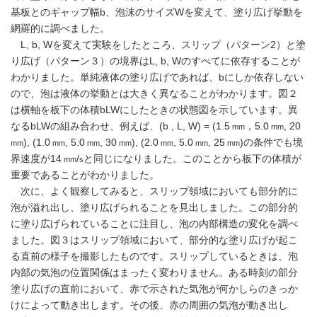
基板とのギャップ幅b、泡沫のサイズWを変えて、塗り広げ挙動を
網羅的に調べました。
L, b, Wを変えて実験をしたところ、スリップ（パターン2）と塗
り広げ（パターン３）の境界はL, b, Wのすべてに依存することが
わかりました。単純液体の塗り広げであれば、bにしか依存しない
ので、泡は液体の挙動とは大きく異なることがわかります。図２
は横軸を板下の体積bLWにしたときの状態図を示しています。異
なるbLWの組み合わせ、例えば、(b , L, W) = (1.5
，5.0
, 20
mm
mm
), (1.0
, 5.0
, 30
), (2.0
, 5.0
, 25
)の条件でも境
mm
mm
mm
mm
mm
mm
mm
界速度が14
/
と同じになりました。このことから板下の体積が
mm
s
重要であることがわかりました。
次に、よく観察してみると、スリップ領域においても部分的に
泡が溢れ出し、塗り広げられることを見出しました。この部分的
に塗り広げられていることに注目し、泡の内部構造の変化を調べ
ました。図３はスリップ領域において、部分的な塗り広げが起こ
る直前の様子を撮影したものです。スリップしているときは、泡
内部の気泡の位置関係はまったく変わりません。ある時刻の部分
塗り広げの直前において、赤で示された気泡が何かしらのきっか
けによって動き出します。その後、赤の周囲の気泡が動き出し