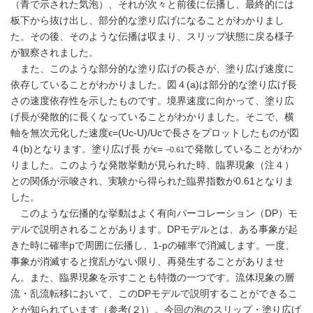
（青で示された気泡）、それが次々と前後に伝播し、最終的には
板下から抜け出し、部分的な塗り広げになることがわかりまし
た。その後、そのような伝播は収まり、スリップ状態に戻る様子
が観察されました。
また、このような部分的な塗り広げの長さが、塗り広げ速度に
依存していることがわかりました。図４(a)は部分的な塗り広げ長
さの速度依存性を示したものです。境界速度に向かって、塗り広
げ長が発散的に長くなっていることがわかりました。そこで、横
軸を無次元化した速度ϵ=(Uc-U)/Ucで長さをプロットしたものが図
４(b)となります。塗り広げ長 がϵ=
で発散していることがわか
−0.61
りました。このような発散挙動が見られた時、臨界現象（注４）
との関係が示唆され、実験から得られた臨界指数が0.61となりま
した。
このような伝播的な挙動はよく有向パーコレーション（DP）モ
デルで説明されることがあります。DPモデルとは、ある事象が起
きた時に確率pで周囲に伝播し、1-pの確率で消滅します。一度、
事象が消滅すると撹乱がない限り、再発生することがありませ
ん。また、臨界現象を示すことも特徴の一つです。流体現象の層
流・乱流転移において、このDPモデルで説明することができるこ
とが知られています（参考(２)）。今回の泡のスリップ・塗り広げ