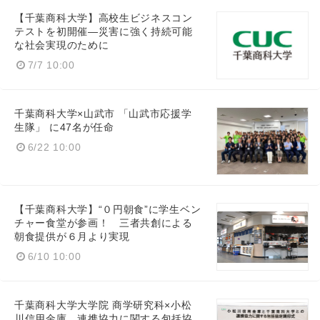
【千葉商科大学】高校生ビジネスコン
テストを初開催―災害に強く持続可能
な社会実現のために
7/7 10:00
千葉商科大学×山武市 「山武市応援学
生隊」 に47名が任命
6/22 10:00
【千葉商科大学】“０円朝食”に学生ベン
チャー食堂が参画！ 三者共創による
朝食提供が６月より実現
Japanese
6/10 10:00
千葉商科大学大学院 商学研究科×小松
川信用金庫 連携協力に関する包括協