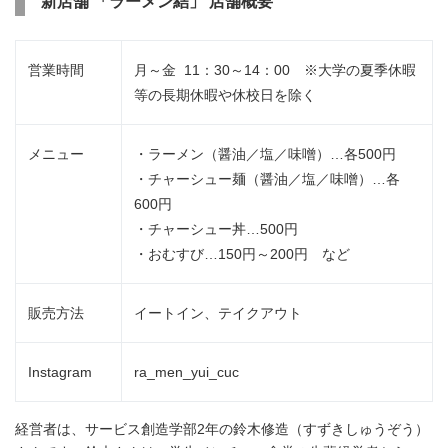
新店舗 「ラーメン結」 店舗概要
営業時間
月～金 11：30～14：00 ※大学の夏季休暇
等の長期休暇や休校日を除く
メニュー
・ラーメン（醤油／塩／味噌）…各500円
・チャーシュー麺（醤油／塩／味噌）…各
600円
・チャーシュー丼…500円
・おむすび…150円～200円 など
販売方法
イートイン、テイクアウト
Instagram
ra_men_yui_cuc
経営者は、サービス創造学部2年の鈴木修造（すずきしゅうぞう）