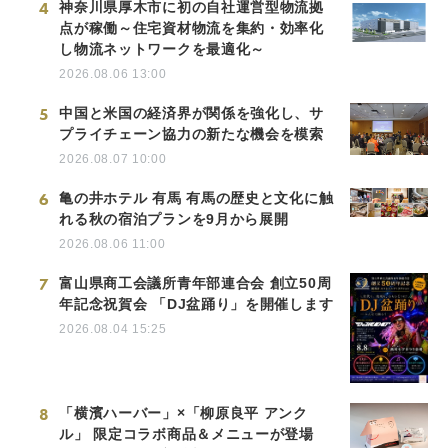
4
神奈川県厚木市に初の自社運営型物流拠
点が稼働～住宅資材物流を集約・効率化
し物流ネットワークを最適化～
2026.08.06 13:00
5
中国と米国の経済界が関係を強化し、サ
プライチェーン協力の新たな機会を模索
2026.08.07 10:00
6
亀の井ホテル 有馬 有馬の歴史と文化に触
れる秋の宿泊プランを9月から展開
2026.08.06 11:00
7
富山県商工会議所青年部連合会 創立50周
年記念祝賀会 「DJ盆踊り」を開催します
2026.08.04 15:25
8
「横濱ハーバー」×「柳原良平 アンク
ル」 限定コラボ商品＆メニューが登場