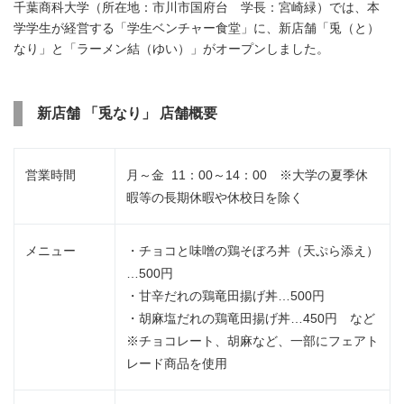
千葉商科大学（所在地：市川市国府台 学長：宮崎緑）では、本
学学生が経営する「学生ベンチャー食堂」に、新店舗「兎（と）
なり」と「ラーメン結（ゆい）」がオープンしました。
新店舗 「兎なり」 店舗概要
営業時間
月～金 11：00～14：00 ※大学の夏季休
暇等の長期休暇や休校日を除く
メニュー
・チョコと味噌の鶏そぼろ丼（天ぷら添え）
…500円
・甘辛だれの鶏竜田揚げ丼…500円
・胡麻塩だれの鶏竜田揚げ丼…450円 など
※チョコレート、胡麻など、一部にフェアト
レード商品を使用