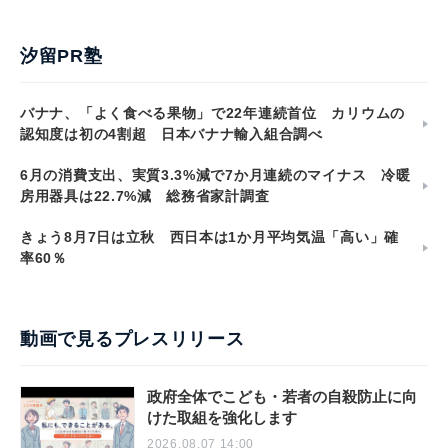
汐留PR塾
バナナ、「よく食べる果物」で22年連続首位 カリウムの
認知度は初の4割超 日本バナナ輸入組合調べ
6月の消費支出、実質3.3%減で7か月連続のマイナス 冷暖
房用器具は22.7%減 総務省家計調査
きょう8月7日は立秋 西日本は1か月平均気温「高い」確
率60％
動画で見るプレスリリース
政府全体でこども・若者の自殺防止に向
けた取組を強化します
2026.08.07 14:00