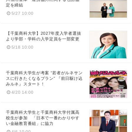
English
定を締結
5/27 10:00
【千葉商科大学】2027年度入学者選抜
より学部・学科の入学定員を一部変更
5/18 10:00
千葉商科大学生が考案 “若者がルネサン
スに行きたくなるプラン” 『前日駆け込
みルネ』スタート！
4/20 14:00
千葉商科大学生と千葉商科大学付属高
校生が参加 「日本で一番わかりやす
い金融教育番組」に協力
4/6 10:00