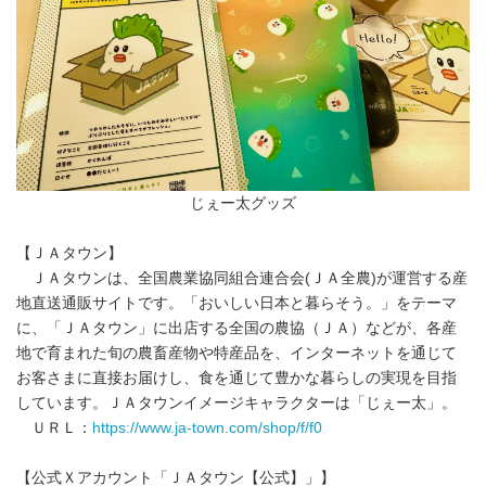
じぇー太グッズ
【ＪＡタウン】
ＪＡタウンは、全国農業協同組合連合会(ＪＡ全農)が運営する産
地直送通販サイトです。「おいしい日本と暮らそう。」をテーマ
に、「ＪＡタウン」に出店する全国の農協（ＪＡ）などが、各産
地で育まれた旬の農畜産物や特産品を、インターネットを通じて
お客さまに直接お届けし、食を通じて豊かな暮らしの実現を目指
しています。ＪＡタウンイメージキャラクターは「じぇー太」。
ＵＲＬ：
https://www.ja-town.com/shop/f/f0
【公式Ｘアカウント「ＪＡタウン【公式】」】