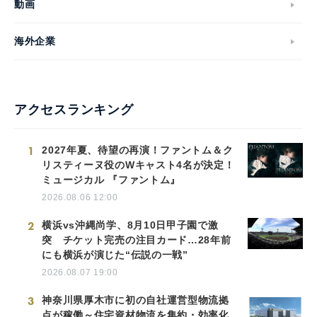
動画
海外企業
アクセスランキング
1
2027年夏、待望の再演！ファントム＆ク
リスティーヌ役のWキャスト4名が決定！
ミュージカル 『ファントム』
2026.08.06 12:00
2
横浜vs沖縄尚学、8月10日甲子園で激
突 チケット完売の注目カード…28年前
にも横浜が演じた“伝説の一戦”
2026.08.07 19:00
3
神奈川県厚木市に初の自社運営型物流拠
点が稼働～住宅資材物流を集約・効率化