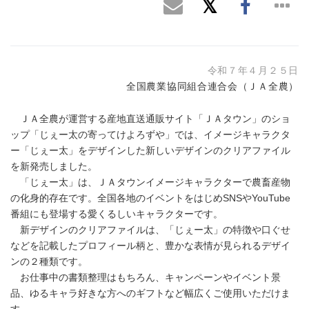
令和７年４月２５日
全国農業協同組合連合会（ＪＡ全農）
ＪＡ全農が運営する産地直送通販サイト「ＪＡタウン」のショ
ップ「じぇー太の寄ってけよろずや」では、イメージキャラクタ
ー「じぇー太」をデザインした新しいデザインのクリアファイル
を新発売しました。
「じぇー太」は、ＪＡタウンイメージキャラクターで農畜産物
の化身的存在です。全国各地のイベントをはじめSNSやYouTube
番組にも登場する愛くるしいキャラクターです。
新デザインのクリアファイルは、「じぇー太」の特徴や口ぐせ
などを記載したプロフィール柄と、豊かな表情が見られるデザイ
ンの２種類です。
お仕事中の書類整理はもちろん、キャンペーンやイベント景
品、ゆるキャラ好きな方へのギフトなど幅広くご使用いただけま