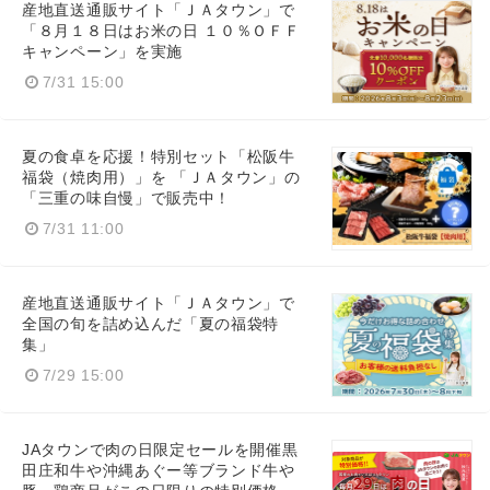
産地直送通販サイト「ＪＡタウン」で
「８月１８日はお米の日 １０％ＯＦＦ
キャンペーン」を実施
English
7/31 15:00
夏の食卓を応援！特別セット「松阪牛
福袋（焼肉用）」を 「ＪＡタウン」の
「三重の味自慢」で販売中！
7/31 11:00
産地直送通販サイト「ＪＡタウン」で
全国の旬を詰め込んだ「夏の福袋特
集」
7/29 15:00
JAタウンで肉の日限定セールを開催黒
田庄和牛や沖縄あぐー等ブランド牛や