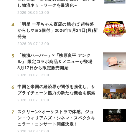
し物流ネットワークを最適化～
2026.08.06 13:00
4
「明星 一平ちゃん夜店の焼そば 超特盛
からしマヨ2個付」2026年8月24日(月)新
発売
2026.08.07 13:00
5
「横濱ハーバー」×「柳原良平 アンク
ル」 限定コラボ商品＆メニューが登場
8月17日から限定販売開始
2026.08.07 13:00
6
中国と米国の経済界が関係を強化し、サ
プライチェーン協力の新たな機会を模索
2026.08.07 10:00
7
スクリーン×オーケストラで体感。ジョ
ン・ウィリアムズ：シネマ・スペクタキ
ュラー・コンサート開催決定！
2026.08.08 10:00