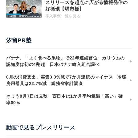
スリリースを起点に広がる情報発信の
好循環【堺市様】
導入事例一覧を見る
汐留PR塾
バナナ、「よく食べる果物」で22年連続首位 カリウムの
認知度は初の4割超 日本バナナ輸入組合調べ
6月の消費支出、実質3.3%減で7か月連続のマイナス 冷暖
房用器具は22.7%減 総務省家計調査
きょう8月7日は立秋 西日本は1か月平均気温「高い」確
率60％
動画で見るプレスリリース