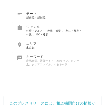

テーマ
新商品・新製品

ジャンル
料理・グルメ
、
趣味・娯楽
、
農林・畜産・
林業
、
EC・通販

エリア
東京都

キーワード
産地直送、通販サイト、JAタウン、じぇー
太、クリアファイル、ゆるキャラ
このプレスリリースには、報道機関向けの情報が