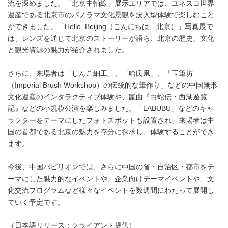
流を深めました。「北京中軸線」展示エリアでは、ユネスコ世界
遺産である北京市のパノラマ文化景観を没入型体験で楽しむこと
ができました。「Hello, Beijing（こんにちは、北京）」写真展で
は、レンズを通じて北京のストーリーが語ら、北京の歴史、文化
と観光資源の魅力が紹介されました。
さらに、来場者は「しんこ細工」、「哈氏凧」、「玉筆坊
（Imperial Brush Workshop）の伝統的な筆作り」などの中国無形
文化遺産のインタラクティブ体験や、崑曲『白蛇伝・西湖遊覧
記』などの小規模公演を楽しみました。「LABUBU」などのキャ
ラクターをテーマにしたフォトスポットも設置され、来場者は中
国の首都である北京の魅力を存分に探求し、体験することができ
ます。
今後、中国パビリオンでは、さらに中国の省・自治区・都市をテ
ーマにした魅力的なイベントや、企業向けテーマイベントや、文
化交流プログラムなど様々なイベントを数週間にわたって展開し
ていく予定です。
（日本語リリース：クライアント提供）