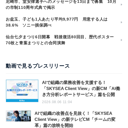
尼崎市、堂安律選手へのメッセージを13日まで募集 10月
の市制110周年式典で掲示
お盆玉、子ども1人あたり平均9,977円 用意する人は
38.6% ソニー損保調べ
仙台七夕まつり6日開幕 戦後復活80回目、歴代ポスター
70枚と青葉まつりとの合同演舞
動画で見るプレスリリース
AIで組織の業務改善を支援する！
「SKYSEA Client View」の新CM「AI働
き方分析レポートサービス」篇を公開
2026.08.06 11:04
AIで組織の改善点を見抜く！「SKYSEA
Client View」の新テレビCM「チームの変
革」篇の放映を開始