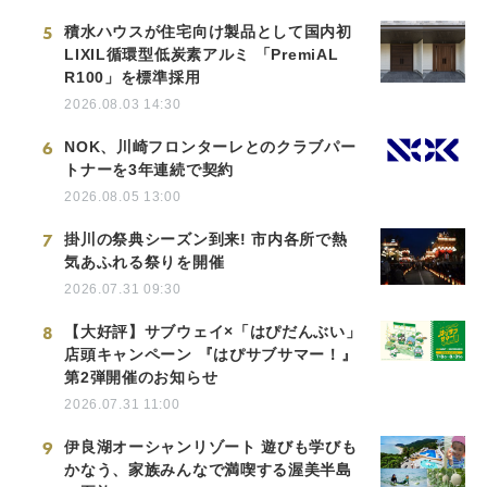
5
積水ハウスが住宅向け製品として国内初
LIXIL循環型低炭素アルミ 「PremiAL
R100」を標準採用
2026.08.03 14:30
6
NOK、川崎フロンターレとのクラブパー
トナーを3年連続で契約
2026.08.05 13:00
7
掛川の祭典シーズン到来! 市内各所で熱
気あふれる祭りを開催
2026.07.31 09:30
8
【大好評】サブウェイ×「はぴだんぶい」
店頭キャンペーン 『はぴサブサマー！』
第2弾開催のお知らせ
2026.07.31 11:00
9
伊良湖オーシャンリゾート 遊びも学びも
かなう、家族みんなで満喫する渥美半島