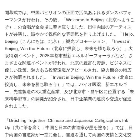
開幕式では、中国パビリオンの正面で活気あふれるダンスパフォ
ーマンスが行われ、その後、「Welcome to Beijing（北京へようこ
そ）」の合唱が全会場に響き渡りました。日中両国のアーティス
トが共演し、賑やかで祝祭的な雰囲気を作り上げました。「Hello,
Beijing（こんにちは、北京）」観光プロモーション、「Invest in
Beijing, Win the Future（北京に投資し、未来を勝ち取ろう）」大
阪特別イベント、2025年都市型新エネルギーフォーラムなど、さ
まざまな関連イベントが行われ、北京の豊富な資源、ビジネスに
優しい政策、魅力ある投資環境がアピールされ、協力機会の幅広
さが強調されました。「Invest in Beijing, Win the Future（北京に
投資し、未来を勝ち取ろう）」では、バイオ医薬、新エネルギ
ー、先進製造の3大重点産業、及び北京市・昌平区に位置する「未
来科学都市」の開発が紹介され、日中企業間の連携や交流が促進
されました。
「Brushing Together: Chinese and Japanese Calligraphers Ink
Up（共に筆を磨く：中国と日本の書道家が墨を塗る）」では、日
中両国の書道家が一堂に会し、書道を通して両国の友情と文化交