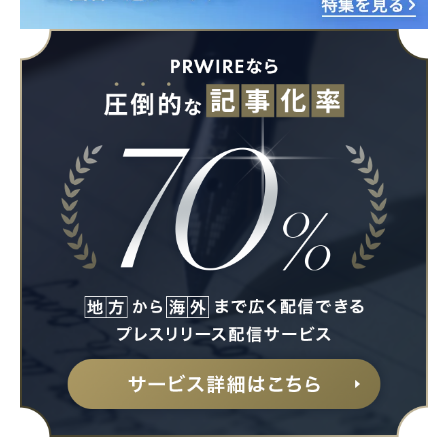
Japanese
English