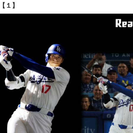
【１】
Japanese