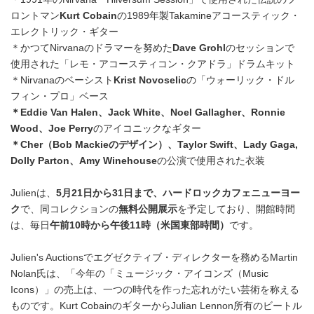
ロントマン
Kurt Cobain
の1989年製Takamineアコースティック・
エレクトリック・ギター
＊かつてNirvanaのドラマーを努めた
Dave Grohl
のセッションで
使用された「レモ・アコースティコン・クアドラ」ドラムキット
＊Nirvanaのベーシスト
Krist Novoselic
の「ウォーリック・ドル
フィン・プロ」ベース
＊Eddie Van Halen
、
Jack White
、
Noel Gallagher
、
Ronnie
Wood
、
Joe Perry
のアイコニックなギター
＊Cher
（
Bob Mackie
のデザイン）、
Taylor Swift
、
Lady Gaga,
Dolly Parton
、
Amy Winehouse
の公演で使用された衣装
Julienは、
5
月
21
日から
31
日まで、ハードロックカフェニューヨー
ク
で、同コレクションの
無料公開展示
を予定しており、開館時間
は、毎日
午前
10
時から午後
11
時（米国東部時間）
です。
Julien's Auctionsでエグゼクティブ・ディレクターを務めるMartin
Nolan氏は、「今年の「ミュージック・アイコンズ（Music
Icons）」の売上は、一つの時代を作った忘れがたい芸術を称える
ものです。Kurt CobainのギターからJulian Lennon所有のビートル