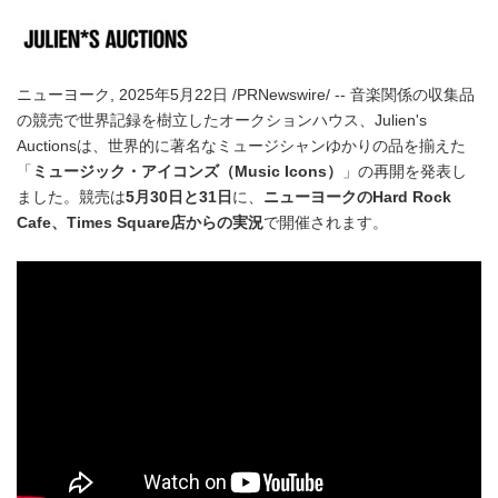
ニューヨーク, 2025年5月22日 /PRNewswire/ -- 音楽関係の収集品
の競売で世界記録を樹立したオークションハウス、Julien's
Auctionsは、世界的に著名なミュージシャンゆかりの品を揃えた
「
ミュージック・アイコンズ（
Music Icons
）
」の再開を発表し
ました。競売は
5
月
30
日と
31
日
に、
ニューヨークの
Hard Rock
Cafe
、
Times Square
店からの実況
で開催されます。