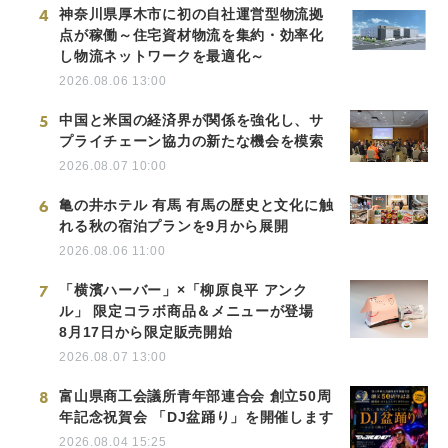
4
神奈川県厚木市に初の自社運営型物流拠
点が稼働～住宅資材物流を集約・効率化
し物流ネットワークを最適化～
2026.08.06 13:00
5
中国と米国の経済界が関係を強化し、サ
プライチェーン協力の新たな機会を模索
2026.08.07 10:00
6
亀の井ホテル 有馬 有馬の歴史と文化に触
れる秋の宿泊プランを9月から展開
2026.08.06 11:00
7
「横濱ハーバー」×「柳原良平 アンク
ル」 限定コラボ商品＆メニューが登場
8月17日から限定販売開始
2026.08.07 13:00
8
富山県商工会議所青年部連合会 創立50周
年記念祝賀会 「DJ盆踊り」を開催します
2026.08.04 15:25