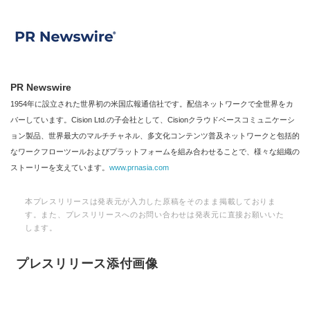
PR Newswire
1954年に設立された世界初の米国広報通信社です。配信ネットワークで全世界をカ
バーしています。Cision Ltd.の子会社として、Cisionクラウドベースコミュニケーシ
ョン製品、世界最大のマルチチャネル、多文化コンテンツ普及ネットワークと包括的
なワークフローツールおよびプラットフォームを組み合わせることで、様々な組織の
ストーリーを支えています。
www.prnasia.com
本プレスリリースは発表元が入力した原稿をそのまま掲載しておりま
す。また、プレスリリースへのお問い合わせは発表元に直接お願いいた
します。
プレスリリース添付画像