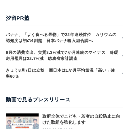
汐留PR塾
バナナ、「よく食べる果物」で22年連続首位 カリウムの
認知度は初の4割超 日本バナナ輸入組合調べ
6月の消費支出、実質3.3%減で7か月連続のマイナス 冷暖
房用器具は22.7%減 総務省家計調査
きょう8月7日は立秋 西日本は1か月平均気温「高い」確
率60％
動画で見るプレスリリース
政府全体でこども・若者の自殺防止に向
けた取組を強化します