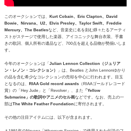
このオークションでは、
Kurt Cobain
、
Eric Clapton
、
David
Bowie
、
Nirvana
、
U2
、
Elvis Presley
、
Taylor Swift
、
Freddie
Mercury
、
The Beatles
など、音楽史に名を刻む錚々たるアーティ
ストがステージで使用した楽器、アイコニックな舞台衣装、手書
きの歌詞、個人所有の遺品など、700点を超える品物が勢揃いしま
す。
今年のオークションは「
Julian Lennon Collection
（ジュリア
ン・レノン・コレクション）
」は、Beatles とJohn Lennonゆかり
の品を含む希少なコレクションの売却を中心に行われます。目玉
となるのは、
RIAA Gold record awards
（RIAAゴールドレコード
賞）の「Hey Jude」と「Revolver」、また
「
Yellow
Submarine
」
の歌詞やアニメのセル画
などです。なお、売上の一
部は
The White Feather Foundation
に寄付されます。
その他の注目アイテムには、以下が含まれます。
＊1991年のNirvana「Hilversum Session」で使用された伝説のフ