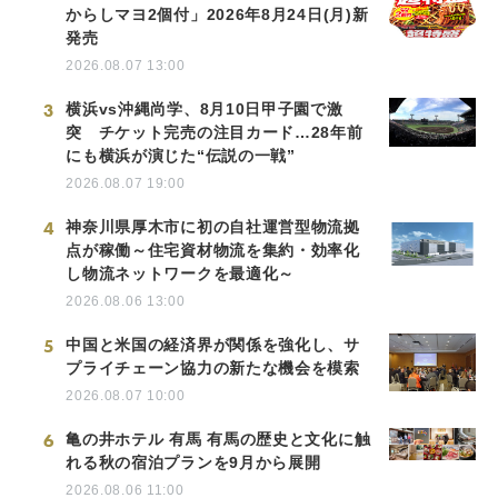
からしマヨ2個付」2026年8月24日(月)新
発売
2026.08.07 13:00
3
横浜vs沖縄尚学、8月10日甲子園で激
突 チケット完売の注目カード…28年前
にも横浜が演じた“伝説の一戦”
2026.08.07 19:00
4
神奈川県厚木市に初の自社運営型物流拠
点が稼働～住宅資材物流を集約・効率化
し物流ネットワークを最適化～
2026.08.06 13:00
5
中国と米国の経済界が関係を強化し、サ
プライチェーン協力の新たな機会を模索
2026.08.07 10:00
6
亀の井ホテル 有馬 有馬の歴史と文化に触
れる秋の宿泊プランを9月から展開
2026.08.06 11:00