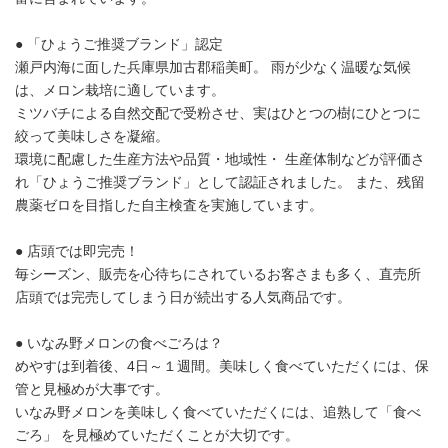
● 「ひょうご推奨ブランド」認定
瀬戸内海に面した兵庫県加古郡稲美町。 雨が少なく温暖な気候
は、メロン栽培に適しています。
ミツバチによる自然交配で受粉させ、実はひとつの樹にひとつに
絞って美味しさを凝縮。
環境に配慮した生産方法や品質・地域性・ 生産体制などが評価さ
れ「ひょうご推奨ブランド」として認証されました。 また、残留
農薬ゼロを目指した自主検査を実施しています。
● 店頭では即完売！
毎シーズン、販売を心待ちにされているお客さまも多く、直売所
店頭では完売してしまう日が続出する人気商品です。
● いなみ野メロンの食べごろは？
めやすは到着後、4日～１週間。美味しく食べていただくには、保
管と見極めが大事です。
いなみ野メロンを美味しく食べていただくには、追熟して「食べ
ごろ」 を見極めていただくことが大切です。