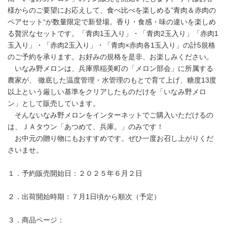
様からのご要望にお応えして、食べ比べを楽しめる”青肉＆赤肉の
ペアセット“が数量限定で新登場。香り・食感・味の違いを楽しめ
る贅沢なセットです。「青肉1玉入り」・「青肉2玉入り」「赤肉1
玉入り」・「赤肉2玉入り」・「青肉×赤肉各1玉入り」の計5規格
のご予約を承ります。お好みの規格を是非、お楽しみください。
いなみ野メロンは、兵庫県稲美町の「メロン部会」に所属する
農家が、 徹底した温度管理・水管理のもとで育て上げ、糖度13度
以上という厳しい基準をクリアしたものだけを「いなみ野メロ
ン」として販売しています。
そんないなみ野メロンをインターネットでご購入いただけるの
は、ＪＡタウン「あつめて、兵庫。」のみです！
お中元の贈り物にもおすすめです。ぜひ一度お召し上がりくだ
さいませ。
１．予約販売開始日：２０２５年６月２日
２．出荷開始時期：７月1日頃から順次（予定）
３．商品ページ：