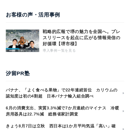
お客様の声・活用事例
戦略的広報で堺の魅力を全国へ。プレ
スリリースを起点に広がる情報発信の
好循環【堺市様】
導入事例一覧を見る
汐留PR塾
バナナ、「よく食べる果物」で22年連続首位 カリウムの
認知度は初の4割超 日本バナナ輸入組合調べ
6月の消費支出、実質3.3%減で7か月連続のマイナス 冷暖
房用器具は22.7%減 総務省家計調査
きょう8月7日は立秋 西日本は1か月平均気温「高い」確