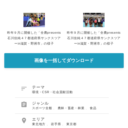
昨年９月に開催した「全農presents
昨年９月に開催した「全農presents
石川佳純４７都道府県サンクスツア
石川佳純４７都道府県サンクスツア
ーin滋賀・野洲市」の様子
ーin滋賀・野洲市」の様子
画像を一括してダウンロード

テーマ
環境・CSR・社会貢献活動

ジャンル
スポーツ全般
、
農林・畜産・林業
、
食品

エリア
東北地方
、
岩手県
、
東京都