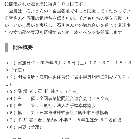
に開催された滋賀県に続き１０回目です。
全農は、石川さんの「全国各地でずっと応援してくださってい
る皆さんへ感謝の気持ちを伝えたい。子どもたちの夢を応援した
い」という思いを実現し、石川さんとの触れ合いを通じて卓球少
年少女の夢の実現を応援するため、本イベントを開催します。
開催概要
（１）実施日時：2025年６月２８日（土）１２：３０～１５：３
０（予定）
（２）開催場所：江刺中央体育館（岩手県奥州市江刺杉ノ町９－
１）
（３）登 壇 者：石川佳純さん（全農）
（４）主 催：全国農業協同組合連合会（ＪＡ全農）
（５）主 管：一般社団法人岩手県卓球協会
（６）協 力：日本卓球株式会社 / 奥州市卓球協会
（７）参 加 者：岩手県内の小学３～６年生ほか ５０名前後
（８）内容（予定）