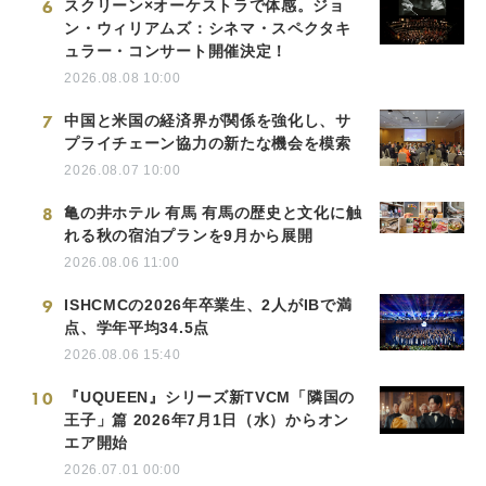
6
スクリーン×オーケストラで体感。ジョ
ン・ウィリアムズ：シネマ・スペクタキ
ュラー・コンサート開催決定！
2026.08.08 10:00
7
中国と米国の経済界が関係を強化し、サ
プライチェーン協力の新たな機会を模索
2026.08.07 10:00
8
亀の井ホテル 有馬 有馬の歴史と文化に触
れる秋の宿泊プランを9月から展開
2026.08.06 11:00
9
ISHCMCの2026年卒業生、2人がIBで満
点、学年平均34.5点
2026.08.06 15:40
10
『UQUEEN』シリーズ新TVCM「隣国の
王子」篇 2026年7月1日（水）からオン
エア開始
2026.07.01 00:00