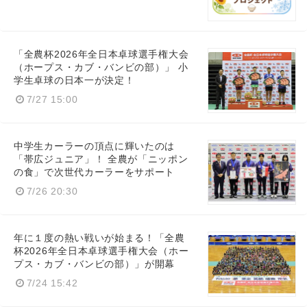
「全農杯2026年全日本卓球選手権大会
（ホープス・カブ・バンビの部）」 小
学生卓球の日本一が決定！
7/27 15:00
中学生カーラーの頂点に輝いたのは
「帯広ジュニア」！ 全農が「ニッポン
Japanese
の食」で次世代カーラーをサポート
7/26 20:30
年に１度の熱い戦いが始まる！「全農
English
杯2026年全日本卓球選手権大会（ホー
プス・カブ・バンビの部）」が開幕
7/24 15:42