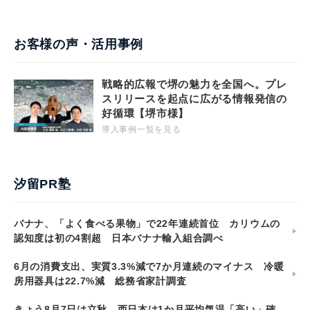
お客様の声・活用事例
戦略的広報で堺の魅力を全国へ。プレ
スリリースを起点に広がる情報発信の
好循環【堺市様】
導入事例一覧を見る
汐留PR塾
バナナ、「よく食べる果物」で22年連続首位 カリウムの
認知度は初の4割超 日本バナナ輸入組合調べ
6月の消費支出、実質3.3%減で7か月連続のマイナス 冷暖
房用器具は22.7%減 総務省家計調査
きょう8月7日は立秋 西日本は1か月平均気温「高い」確