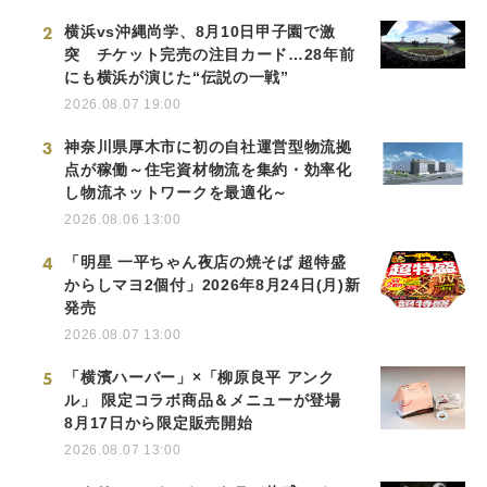
2
横浜vs沖縄尚学、8月10日甲子園で激
突 チケット完売の注目カード…28年前
にも横浜が演じた“伝説の一戦”
2026.08.07 19:00
3
神奈川県厚木市に初の自社運営型物流拠
点が稼働～住宅資材物流を集約・効率化
し物流ネットワークを最適化～
2026.08.06 13:00
4
「明星 一平ちゃん夜店の焼そば 超特盛
からしマヨ2個付」2026年8月24日(月)新
発売
2026.08.07 13:00
5
「横濱ハーバー」×「柳原良平 アンク
ル」 限定コラボ商品＆メニューが登場
8月17日から限定販売開始
2026.08.07 13:00