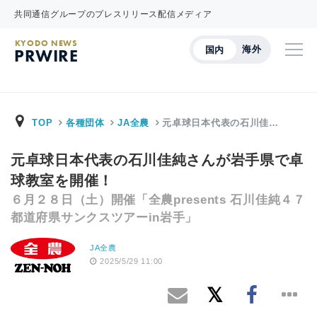
共同通信グループのプレスリリース配信メディア
KYODO NEWS
海外
国内
PRWIRE
TOP
各種団体
JA全農
元卓球日本代表の石川佳…
元卓球日本代表の石川佳純さんが岩手県で卓
球教室を開催！
６月２８日（土）開催「全農presents 石川佳純４７
都道府県サンクスツアーin岩手」
JA全農
2025/5/29 11:00