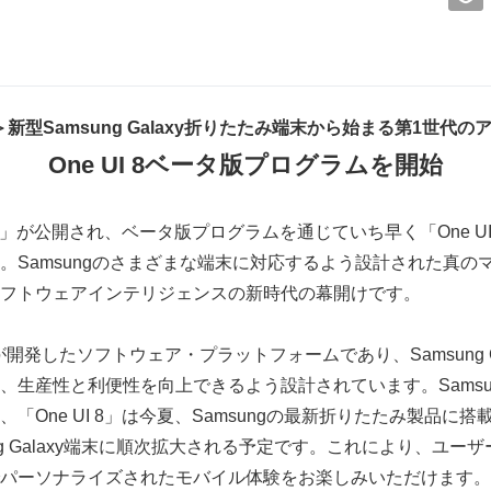
＞
新型
Samsung Galaxy
折りたたみ端末から始まる第
1
世代の
One UI 8
ベータ版プログラムを開始
 8」が公開され、ベータ版プログラムを通じていち早く「One U
。Samsungのさまざまな端末に対応するよう設計された真のマ
フトウェアインテリジェンスの新時代の幕開けです。
ngが開発したソフトウェア・プラットフォームであり、Samsung 
生産性と利便性を向上できるよう設計されています。Samsung
「One UI 8」は今夏、Samsungの最新折りたたみ製品に
g Galaxy端末に順次拡大される予定です。これにより、ユーザー
パーソナライズされたモバイル体験をお楽しみいただけます。