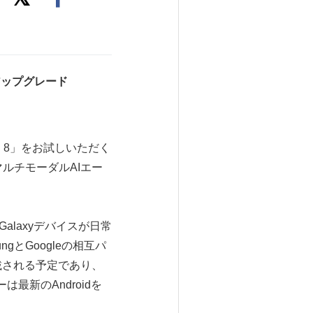
アップグレード
I 8」をお試しいただく
ルチモーダルAIエー
Galaxyデバイスが日常
とGoogleの相互パ
搭載される予定であり、
は最新のAndroidを