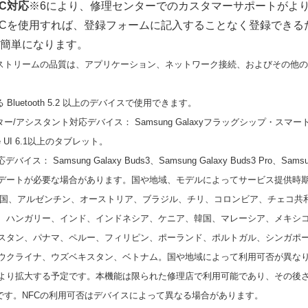
C
対応
※6により、修理センターでのカスタマーサポートがよ
FCを使用すれば、登録フォームに記入することなく登録できる
簡単になります。
ーディオストリームの品質は、アプリケーション、ネットワーク接続、およびその
る Bluetooth 5.2 以上のデバイスで使用できます。
ミッター/アシスタント対応デバイス： Samsung Galaxyフラッグシップ・スマ
 UI 6.1以上のタブレット。
： Samsung Galaxy Buds3、Samsung Galaxy Buds3 Pro、Samsung
ートが必要な場合があります。国や地域、モデルによってサービス提供時期
： 米国、アルゼンチン、オーストリア、ブラジル、チリ、コロンビア、チェコ共
、ハンガリー、インド、インドネシア、ケニア、韓国、マレーシア、メキシ
スタン、パナマ、ペルー、フィリピン、ポーランド、ポルトガル、シンガポ
ウクライナ、ウズベキスタン、ベトナム。国や地域によって利用可否が異な
より拡大する予定です。本機能は限られた修理店で利用可能であり、その後
用可能です。NFCの利用可否はデバイスによって異なる場合があります。