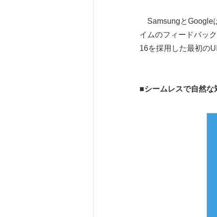
SamsungとGo
イムのフィードバックを
16を採用した最初の
■
シームレスで自然な