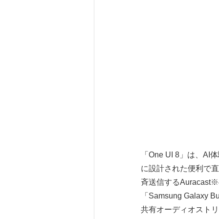
「One UI 8」は
に設計された便利で直感的
斉送信するAuracast
「Samsung Gal
共有オーディオストリ