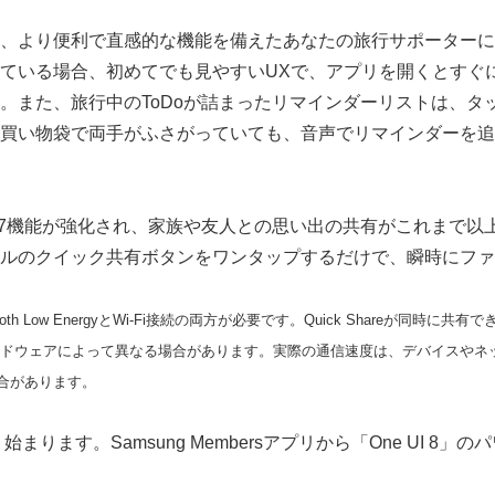
、より便利で直感的な機能を備えたあなたの旅行サポーターに
ている場合、初めてでも見やすいUXで、アプリを開くとすぐ
。また、旅行中のToDoが詰まったリマインダーリストは、タ
買い物袋で両手がふさがっていても、音声でリマインダーを追
7機能が強化され、家族や友人との思い出の共有がこれまで以
ルのクイック共有ボタンをワンタップするだけで、瞬時にファ
luetooth Low EnergyとWi-Fi接続の両方が必要です。Quick Shareが同
のハードウェアによって異なる場合があります。実際の通信速度は、デバイスや
合があります。
今、始まります。Samsung Membersアプリから「One UI 8