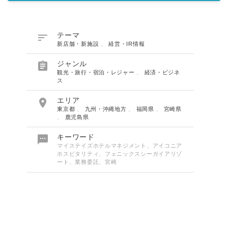

テーマ
新店舗・新施設
、
経営・IR情報

ジャンル
観光・旅行・宿泊・レジャー
、
経済・ビジネ
ス

エリア
東京都
、
九州・沖縄地方
、
福岡県
、
宮崎県
、
鹿児島県

キーワード
マイステイズホテルマネジメント、アイコニア
ホスピタリティ、フェニックスシーガイアリゾ
ート、業務委託、宮崎