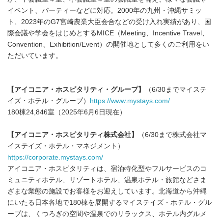
イベント、パーティーなどに対応。2000年の九州・沖縄サミッ
ト、2023年のG7宮崎農業大臣会合などの受け入れ実績があり、国
際会議や学会をはじめとするMICE（Meeting、Incentive Travel、
Convention、Exhibition/Event）の開催地として多くのご利用をい
ただいています。
【アイコニア・ホスピタリティ・グループ】
（6/30までマイステ
イズ・ホテル・グループ）
https://www.mystays.com/
180棟24,846室（2025年6月6日現在）
【アイコニア・ホスピタリティ株式会社】
（6/30まで株式会社マ
イステイズ・ホテル・マネジメント）
https://corporate.mystays.com/
アイコニア・ホスピタリティは、宿泊特化型やフルサービスのコ
ミュニティホテル、リゾートホテル、温泉ホテル・旅館などさま
ざまな業態の施設でお客様をお迎えしています。北海道から沖縄
にいたる日本各地で180棟を展開するマイステイズ・ホテル・グル
ープは、くつろぎの空間や温泉でのリラックス、ホテル内グルメ