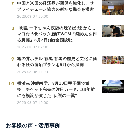
7
中国と米国の経済界が関係を強化し、サ
プライチェーン協力の新たな機会を模索
2026.08.07 10:00
8
｢明星 一平ちゃん夜店の焼そば 袋 からし
マヨ付 5食パック｣新TV-CM『袋めんを作
る男篇』8月7日(金)全国放映
2026.08.07 07:30
9
亀の井ホテル 有馬 有馬の歴史と文化に触
れる秋の宿泊プランを9月から展開
2026.08.06 11:00
10
横浜vs沖縄尚学、8月10日甲子園で激
突 チケット完売の注目カード…28年前
にも横浜が演じた“伝説の一戦”
2026.08.07 19:00
お客様の声・活用事例