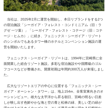
当社は、2025年2月に運営を開始し、本日リブランドをする2つ
の宿泊施設「シーガイア・フォレスト・コンドミニアム（旧：ラ
グゼ 一ツ葉）」「シーガイア・フォレスト・コテージ（旧：コテ
ージ・ヒムカ）」に続き、フェニックス・シーガイア・リゾート
のシンボルでもあるタワー棟のホテルとコンベンション施設の運
営を開始いたします。
フェニックス・シーガイア・リゾートは、1994年に宮崎県に全
面開業した総合リゾート施設。多彩な宿泊施設やや国際級のゴル
フコースなどが整備され、開業初期は年間約300万人が来場しまし
た。
広大なリゾートエリアの中心に位置する「フェニックス・シー
ガイア・オーシャン・タワー」は、地上154m、全客室東向きのオ
ーシャンビュー。雄大な太平洋から昇る朝日、宮崎の明るい日差
しが映し出す色鮮やかな海と空の青と松林の緑、美しい芝の緑が