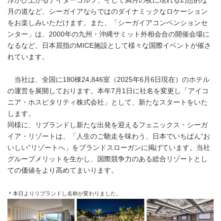
浮かび上がるナイターゴルフ、そして満月の夜に現れる幻想的な
月の道など、シーガイアならではのダイナミックなロケーション
をお楽しみいただけます。また、「シーガイアコンベンションセ
ンター」は、2000年の九州・沖縄サミット外相会合の開催会場に
なるなど、日本屈指のMICE施設として様々な国際イベントが催さ
れています。
当社は、全国に180棟24,846室（2025年6月6日現在）のホテル
の運営を展開しております。本年7月1日に社名を変更し「アイコ
ニア・ホスピタリティ株式会社」として、新たなスタートをいた
します。
同様に、リブランドし新たな出発を迎えるフェニックス・シーガ
イア・リゾートは、「人生のご馳走を味わう、日本でいちばん“お
いしい”リゾートへ」をブランドスローガンに掲げています。当社
グループメリットを生かし、国際競争力のある総合リゾートとし
ての価値をより高めてまいります。
＊本日よりリブランドし名称が変わりました。