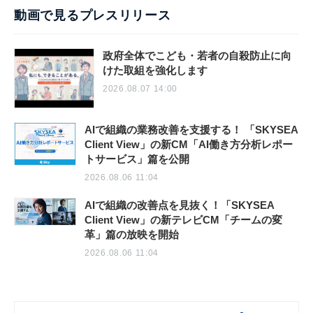
動画で見るプレスリリース
政府全体でこども・若者の自殺防止に向
けた取組を強化します
2026.08.07 14:00
AIで組織の業務改善を支援する！ 「SKYSEA
Client View」の新CM「AI働き方分析レポー
トサービス」篇を公開
2026.08.06 11:04
AIで組織の改善点を見抜く！「SKYSEA
Client View」の新テレビCM「チームの変
革」篇の放映を開始
2026.08.06 11:04