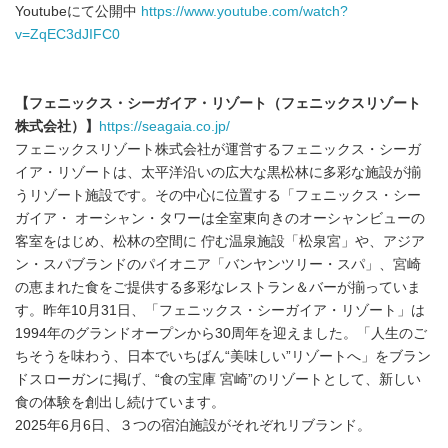
Youtubeにて公開中
https://www.youtube.com/watch?
v=ZqEC3dJIFC0
【フェニックス・シーガイア・リゾート（フェニックスリゾート
株式会社）】
https://seagaia.co.jp/
フェニックスリゾート株式会社が運営するフェニックス・シーガ
イア・リゾートは、太平洋沿いの広大な黒松林に多彩な施設が揃
うリゾート施設です。その中心に位置する「フェニックス・シー
ガイア・ オーシャン・タワーは全室東向きのオーシャンビューの
客室をはじめ、松林の空間に 佇む温泉施設「松泉宮」や、アジア
ン・スパブランドのパイオニア「バンヤンツリー・スパ」、宮崎
の恵まれた食をご提供する多彩なレストラン＆バーが揃っていま
す。昨年10月31日、「フェニックス・シーガイア・リゾート」は
1994年のグランドオープンから30周年を迎えました。「人生のご
ちそうを味わう、日本でいちばん“美味しい”リゾートへ」をブラン
ドスローガンに掲げ、“食の宝庫 宮崎”のリゾートとして、新しい
食の体験を創出し続けています。
2025年6月6日、３つの宿泊施設がそれぞれリブランド。