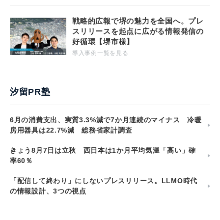
戦略的広報で堺の魅力を全国へ。プレ
スリリースを起点に広がる情報発信の
好循環【堺市様】
導入事例一覧を見る
汐留PR塾
6月の消費支出、実質3.3%減で7か月連続のマイナス 冷暖
房用器具は22.7%減 総務省家計調査
きょう8月7日は立秋 西日本は1か月平均気温「高い」確
率60％
「配信して終わり」にしないプレスリリース。LLMO時代
の情報設計、3つの視点