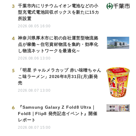
3
千葉市内にリチウムイオン電池などの小
型充電式電池回収ボックスを新たに15カ
所設置
2026.08.05 16:00
4
神奈川県厚木市に初の自社運営型物流拠
点が稼働～住宅資材物流を集約・効率化
し物流ネットワークを最適化～
2026.08.06 13:00
5
「明星 チャルメラカップ 赤い味噌ちゃん
こ味ラーメン」2026年8月31日(月)新発
売
2026.08.07 13:00
6
『Samsung Galaxy Z Fold8 Ultra｜
Fold8｜Flip8 発売記念イベント』開催
レポート
2026.08.07 15:00