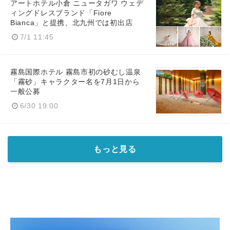
アートホテル小倉 ニュータガワ ウェデ
ィングドレスブランド「Fiore
Bianca」と提携、北九州では初出店
7/1 11:45
霧島国際ホテル 霧島市初の砂むし温泉
「霧砂」キャラクター名を7月1日から
一般公募
6/30 19:00
もっと見る