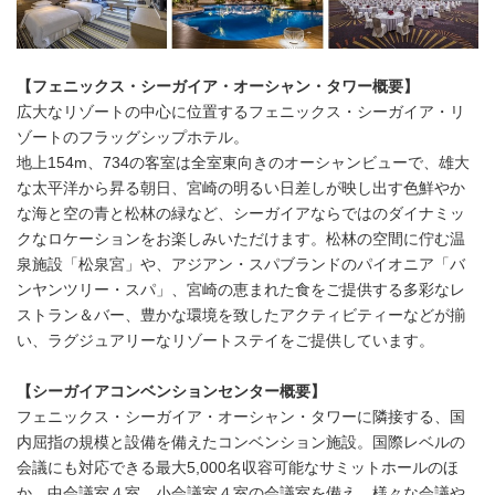
【フェニックス・シーガイア・オーシャン・タワー概要】
広大なリゾートの中心に位置するフェニックス・シーガイア・リ
ゾートのフラッグシップホテル。
地上154m、734の客室は全室東向きのオーシャンビューで、雄大
な太平洋から昇る朝日、宮崎の明るい日差しが映し出す色鮮やか
な海と空の青と松林の緑など、シーガイアならではのダイナミッ
クなロケーションをお楽しみいただけます。松林の空間に佇む温
泉施設「松泉宮」や、アジアン・スパブランドのパイオニア「バ
ンヤンツリー・スパ」、宮崎の恵まれた食をご提供する多彩なレ
ストラン＆バー、豊かな環境を致したアクティビティーなどが揃
い、ラグジュアリーなリゾートステイをご提供しています。
【シーガイアコンベンションセンター概要】
フェニックス・シーガイア・オーシャン・タワーに隣接する、国
内屈指の規模と設備を備えたコンベンション施設。国際レベルの
会議にも対応できる最大5,000名収容可能なサミットホールのほ
か、中会議室４室、小会議室４室の会議室を備え、様々な会議や