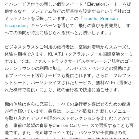
イバシードア付きの新しい個別スイート「Elevationシート」を提
供するなど、プレミアム旅行の新基準を設定するという当社のコ
ミットメントを反映しています。この『
Time for Premium
Escapades
』キャンペーンを通じて、飛行の喜びを再発見し、す
べての瞬間が特別に感じられる旅へとお誘いします。」
ビジネスクラスをご利用の旅行者は、空港到着時からスムーズな
体験を期待できます。KLIA T1（クアラルンプール国際空港ターミ
ナル1）では、ファストトラックサービスやマレーシア航空のゴー
ルデンラウンジの利用に加え、メルセデス・ベンツとの提携によ
るプライベート送迎サービスも提供されます。さらに、フルフラ
ットシート、パーソナライズされたサービス、無料Wi-Fi（選択さ
れた機材で提供）により、旅の全行程で快適に過ごせます。
機内体験はさらに充実し、すべての旅行者を喜ばせるための配慮
が行き届いています。乗客は、シェフが監修した新しいメニュー
を取り入れたアジア料理のベストセレクションを楽しむことがで
き、事前に希望の食事をChef-on-Callサービスで選択することも可
能です。また、長距離フライトでは、パジャマや子供向けの食