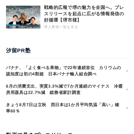
戦略的広報で堺の魅力を全国へ。プレ
スリリースを起点に広がる情報発信の
好循環【堺市様】
導入事例一覧を見る
汐留PR塾
バナナ、「よく食べる果物」で22年連続首位 カリウムの
認知度は初の4割超 日本バナナ輸入組合調べ
6月の消費支出、実質3.3%減で7か月連続のマイナス 冷暖
房用器具は22.7%減 総務省家計調査
きょう8月7日は立秋 西日本は1か月平均気温「高い」確
率60％