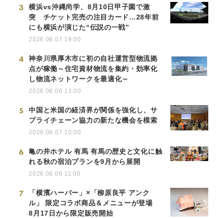
3
横浜vs沖縄尚学、8月10日甲子園で激
突 チケット完売の注目カード…28年前
にも横浜が演じた“伝説の一戦”
2026.08.07 19:00
4
神奈川県厚木市に初の自社運営型物流拠
点が稼働～住宅資材物流を集約・効率化
し物流ネットワークを最適化～
2026.08.06 13:00
5
中国と米国の経済界が関係を強化し、サ
プライチェーン協力の新たな機会を模索
2026.08.07 10:00
6
亀の井ホテル 有馬 有馬の歴史と文化に触
れる秋の宿泊プランを9月から展開
2026.08.06 11:00
7
「横濱ハーバー」×「柳原良平 アンク
ル」 限定コラボ商品＆メニューが登場
8月17日から限定販売開始