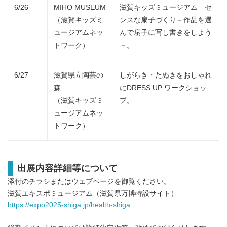
6/26
MIHO MUSEUM
滋賀キッズミュージアム セ
（滋賀キッズミ
ンスな扇子づくり－作品を選
ュージアムネッ
んで扇子に写し書きをしよう
トワーク）
－。
6/27
滋賀県立陶芸の
しがらき・たぬきをおしゃれ
森
にDRESS UP ワークショッ
（滋賀キッズミ
プ。
ュージアムネッ
トワーク）
出展内容詳細等について
添付のチラシまたはウェブページを御覧ください。
滋賀エキスポミュージアム（滋賀県万博特設サイト）
https://expo2025-shiga.jp/health-shiga