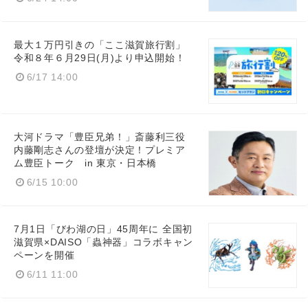
最大１万円引きの「ここ滋賀旅行割」
令和８年６月29日(月)より申込開始！
6/17 14:00
大河ドラマ「豊臣兄弟！」斎藤利三役
内藤剛志さんの登壇が決定！プレミア
ム豊臣トーク in 東京・日本橋
6/15 10:00
7月1日「びわ湖の日」45周年に 全国初
滋賀県×DAISO「蟲神器」コラボキャン
ペーンを開催
6/11 11:00