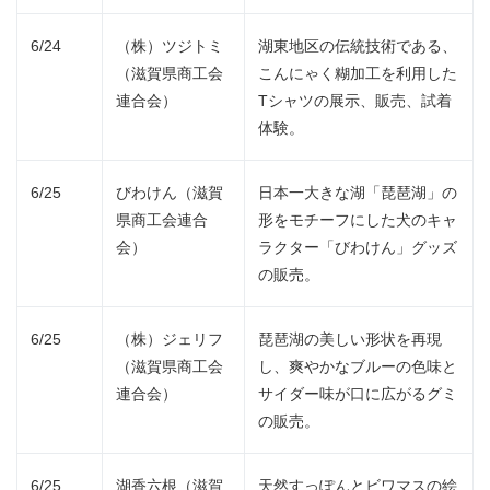
6/24
（株）ツジトミ
湖東地区の伝統技術である、
（滋賀県商工会
こんにゃく糊加工を利用した
連合会）
Tシャツの展示、販売、試着
体験。
6/25
びわけん（滋賀
日本一大きな湖「琵琶湖」の
県商工会連合
形をモチーフにした犬のキャ
会）
ラクター「びわけん」グッズ
の販売。
6/25
（株）ジェリフ
琵琶湖の美しい形状を再現
（滋賀県商工会
し、爽やかなブルーの色味と
連合会）
サイダー味が口に広がるグミ
の販売。
6/25
湖香六根（滋賀
天然すっぽんとビワマスの絵