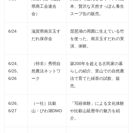
県商工会連合
本、贅沢な天然すっぽん養生
会）
スープ缶の販売。
6/24
滋賀県南京玉す
琵琶湖の周囲に生えている竹
だれ保存会
を使った、南京玉すだれの実
演、体験。
6/24、
（特非）秀明自
築200年を超える古民家の暮
6/25、
然農法ネットワ
らしの紹介、里山での自然農
6/26
ーク
法で育てた緑茶の試飲、販
売。
6/26、
（一社）比叡
「写経体験」による文化体験
6/27
山・びわ湖DMO
や比叡山延暦寺の魅力を紹
介。