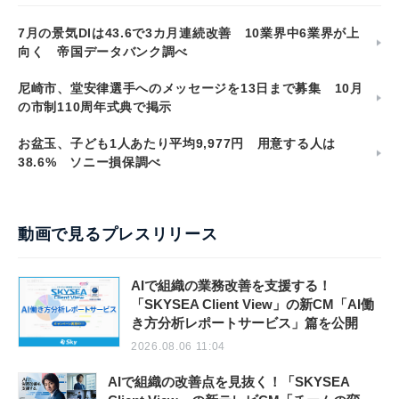
7月の景気DIは43.6で3カ月連続改善 10業界中6業界が上
向く 帝国データバンク調べ
尼崎市、堂安律選手へのメッセージを13日まで募集 10月
の市制110周年式典で掲示
お盆玉、子ども1人あたり平均9,977円 用意する人は
38.6% ソニー損保調べ
動画で見るプレスリリース
AIで組織の業務改善を支援する！
「SKYSEA Client View」の新CM「AI働
き方分析レポートサービス」篇を公開
2026.08.06 11:04
AIで組織の改善点を見抜く！「SKYSEA