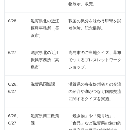
物展示、販売。
6/28
滋賀県北の近江
戦国の気分を味わう甲冑を試
振興事務所（長
着体験、記念撮影。
浜市）
6/27
滋賀県北の近江
高島市のご当地クイズ、葦布
振興事務所（高
でつくるブレスレットワーク
島市）
ショップ。
6/26、
滋賀県国際課
滋賀県の各友好州省との交流
6/27
の紹介や湖がつなぐ国際交流
に関するクイズを実施。
6/26、
滋賀県商工政策
「焼き物」や「織り物」、
6/27
課
「食品」など滋賀県の魅力的