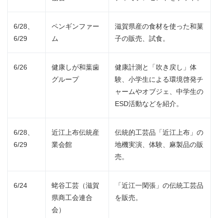
6/28、
ペンギンファー
滋賀県産の食材を使った和菓
6/29
ム
子の販売、試食。
6/26
健康しが和葉歯
健康計測と「吹き戻し」体
グループ
験、小学生による環境啓発チ
ャームやオブジェ、中学生の
ESD活動などを紹介。
6/28、
近江上布伝統産
伝統的工芸品「近江上布」の
6/29
業会館
地機実演、体験、麻製品の販
売。
6/24
蛯谷工芸（滋賀
「近江一閑張」の伝統工芸品
県商工会連合
を販売。
会）