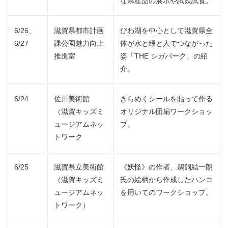
な県産品の展示や試飲試食。
6/26、
滋賀県都市計画
びわ湖を中心として滋賀県全
6/27
課公園魅力向上
体が水と緑と人でつながった
推進室
姿「THE シガパーク」の紹
介。
6/24
佐川美術館
きらめくシールを貼って作る
（滋賀キッズミ
オリジナル団扇ワークショッ
ュージアムネッ
プ。
トワーク
6/25
滋賀県立美術館
《妖怪》の作者、鵜飼結一朗
（滋賀キッズミ
氏の絵柄から作成したハンコ
ュージアムネッ
を用いてのワークショップ。
トワーク）