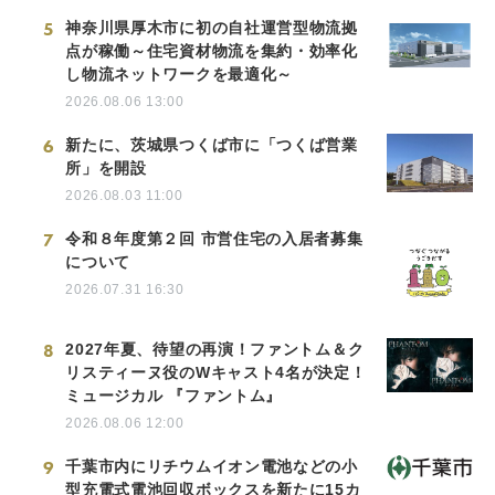
5
神奈川県厚木市に初の自社運営型物流拠
点が稼働～住宅資材物流を集約・効率化
し物流ネットワークを最適化～
2026.08.06 13:00
6
新たに、茨城県つくば市に「つくば営業
所」を開設
2026.08.03 11:00
7
令和８年度第２回 市営住宅の入居者募集
について
2026.07.31 16:30
8
2027年夏、待望の再演！ファントム＆ク
リスティーヌ役のWキャスト4名が決定！
ミュージカル 『ファントム』
2026.08.06 12:00
9
千葉市内にリチウムイオン電池などの小
型充電式電池回収ボックスを新たに15カ