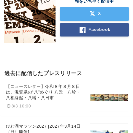
報をいち早く配信中
X
Facebook
過去に配信したプレスリリース
【ニュースレター】令和８年８月８日
は、滋賀県の“八”めぐり 八景・八珍・
八相縁起・八幡・八日市
8/3 10:00
びわ湖マラソン2027 [2027年3月14日
（日）開催]