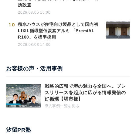
所設置
2026.08.05 16:00
10
積水ハウスが住宅向け製品として国内初
LIXIL循環型低炭素アルミ 「PremiAL
R100」を標準採用
2026.08.03 14:30
お客様の声・活用事例
戦略的広報で堺の魅力を全国へ。プレ
スリリースを起点に広がる情報発信の
好循環【堺市様】
導入事例一覧を見る
汐留PR塾