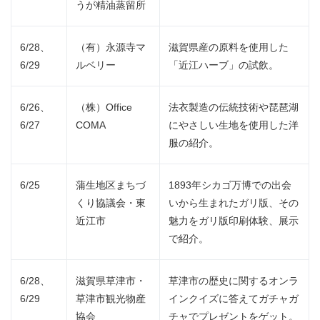
うが精油蒸留所
6/28、
（有）永源寺マ
滋賀県産の原料を使用した
6/29
ルベリー
「近江ハーブ」の試飲。
6/26、
（株）Office
法衣製造の伝統技術や琵琶湖
6/27
COMA
にやさしい生地を使用した洋
服の紹介。
6/25
蒲生地区まちづ
1893年シカゴ万博での出会
くり協議会・東
いから生まれたガリ版、その
近江市
魅力をガリ版印刷体験、展示
で紹介。
6/28、
滋賀県草津市・
草津市の歴史に関するオンラ
6/29
草津市観光物産
インクイズに答えてガチャガ
協会
チャでプレゼントをゲット。