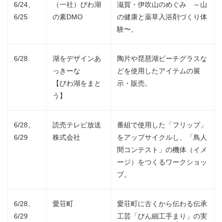
6/24、
（一社）びわ湖
滋賀・伊吹山のめぐみ ～山
6/25
の素DMO
の健康と薬草入浴剤づくり体
験〜。
6/28
湖をデザインあ
陶片や琵琶湖ビーチグラスな
っきーな
どを使用したアイテムの展
【びわ湖をまと
示・販売。
う】
6/28、
読売テレビ放送
番組で使用した「フリップ」
6/29
株式会社
をアップサイクルし、「鳥人
間コンテスト」の機体（イメ
ージ）をつくるワークショッ
プ。
6/28、
愛荘町
愛荘町に古くから伝わる伝承
6/29
工芸「びん細工手まり」の実