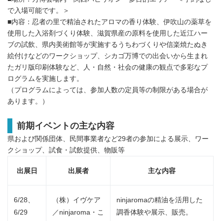
で入場可能です。＞
■内容：忍者の里で精油されたアロマの香り体験、伊吹山の薬草を
使用した入浴剤づくり体験、滋賀県産の原料を使用した近江ハー
ブの試飲、県内美術館等が実施するうちわづくりや信楽焼たぬき
絵付けなどのワークショップ、シカゴ万博での出会いから生まれ
たガリ版印刷体験など、人・自然・社会の健康の観点で多彩なプ
ログラムを実施します。
（プログラムによっては、参加人数の定員等の制限がある場合が
あります。）
前期イベントの主な内容
県および関係団体、民間事業者など29者の参加による展示、ワー
クショップ、試食・試飲提供、物販等
出展日
出展者
主な内容
6/28、
（株）イヴケア
ninjaromaの精油を活用した
6/29
／ninjaroma・こ
調香体験や展示、販売。