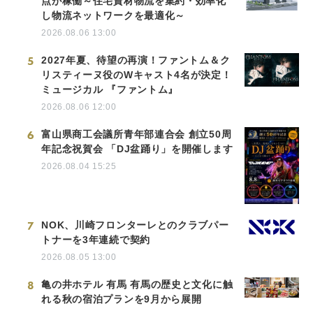
点が稼働～住宅資材物流を集約・効率化
し物流ネットワークを最適化～
2026.08.06 13:00
5
2027年夏、待望の再演！ファントム＆ク
リスティーヌ役のWキャスト4名が決定！
ミュージカル 『ファントム』
2026.08.06 12:00
6
富山県商工会議所青年部連合会 創立50周
年記念祝賀会 「DJ盆踊り」を開催します
2026.08.04 15:25
7
NOK、川崎フロンターレとのクラブパー
トナーを3年連続で契約
2026.08.05 13:00
8
亀の井ホテル 有馬 有馬の歴史と文化に触
れる秋の宿泊プランを9月から展開