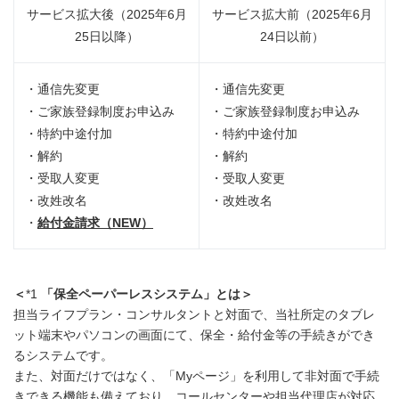
サービス拡大後（2025年6月
サービス拡大前（2025年6月
25日以降）
24日以前）
・通信先変更
・通信先変更
・ご家族登録制度お申込み
・ご家族登録制度お申込み
・特約中途付加
・特約中途付加
・解約
・解約
・受取人変更
・受取人変更
・改姓改名
・改姓改名
・
給付金請求（NEW
）
＜
*1
「保全ペーパーレスシステム」とは＞
担当ライフプラン・コンサルタントと対面で、当社所定のタブレ
ット端末やパソコンの画面にて、保全・給付金等の手続きができ
るシステムです。
また、対面だけではなく、「Myページ」を利用して非対面で手続
きできる機能も備えており、コールセンターや担当代理店が対応