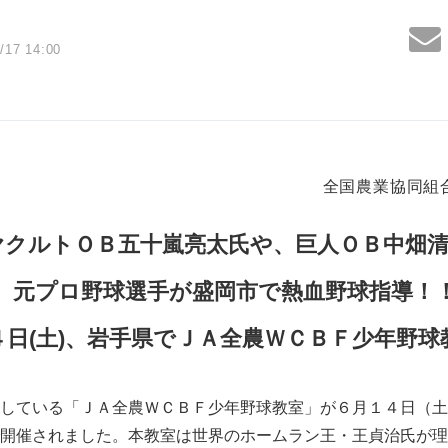
/17 14:00
全国農業協同組
クルトＯＢ五十嵐亮太氏や、巨人ＯＢ中畑
元プロ野球選手が盛岡市で熱血野球指導！
４日(土)、岩手県でＪＡ全農ＷＣＢＦ少年野球
している「ＪＡ全農ＷＣＢＦ少年野球教室」が６月１４日（土
開催されました。本教室は世界のホームラン王・王貞治氏が理