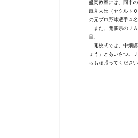
盛岡教室には、同市の
嵐亮太氏（ヤクルトＯ
の元プロ野球選手４名
また、開催県のＪＡ全
呈。
開校式では、中畑講
ょう」とあいさつ。Ｊ
らも頑張ってください