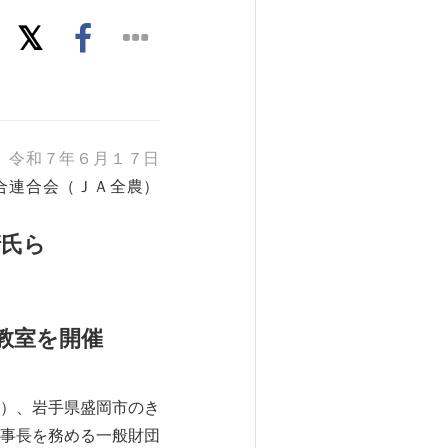
令和７年６月１７日
合連合会（ＪＡ全農）
清氏ら
！
教室を開催
）、岩手県盛岡市のき
事長を務める一般財団