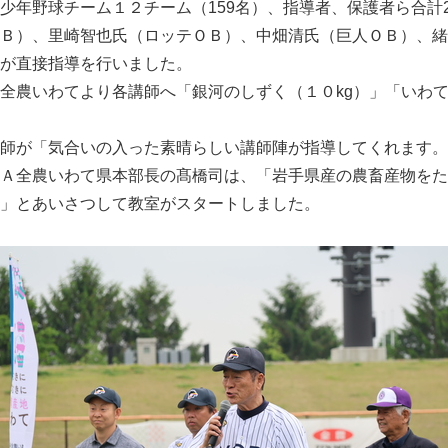
少年野球チーム１２チーム（159名）、指導者、保護者ら合計2
Ｂ）、里崎智也氏（ロッテＯＢ）、中畑清氏（巨人ＯＢ）、緒
が直接指導を行いました。
農いわてより各講師へ「銀河のしずく（１０kg）」「いわて
師が「気合いの入った素晴らしい講師陣が指導してくれます。
Ａ全農いわて県本部長の髙橋司は、「岩手県産の農畜産物をた
」とあいさつして教室がスタートしました。