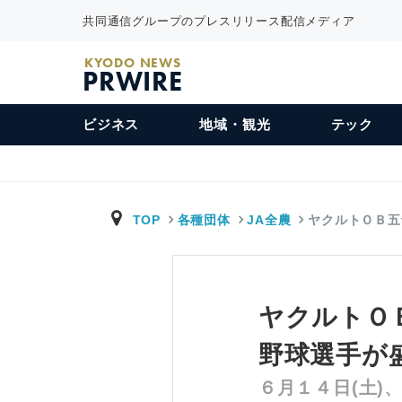
共同通信グループのプレスリリース配信メディア
KYODO NEWS
PRWIRE
ビジネス
地域・観光
テック
TOP
各種団体
JA全農
ヤクルトＯＢ五
ヤクルトＯ
野球選手が
６月１４日(土)