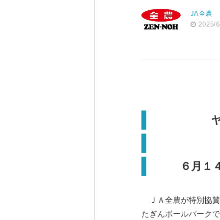
JA全農
2025/6
ヤ
６月１
ＪＡ全農が特別協賛
たぎんボールパークで