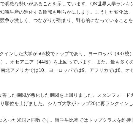
で明確な勢いがあることを示しています。QS世界大学ランキ
知識生産の進化する輪郭も明らかにします。こうした変化は、
競争が激しく、つながりが強まり、野心的になっていることを
クインした大学が565校でトップであり、ヨーロッパ（487校）
校）、オセアニア（44校）を上回っています。また、最も多く
、南北アメリカでは10、ヨーロッパでは9、アフリカでは8、オ
Japanese
改善した機関が悪化した機関を上回りました。スタンフォード
り順位を上げました。シカゴ大学がトップ20に再ランクイン
4つ入った米国と同数です。留学生比率ではトップクラスを維持