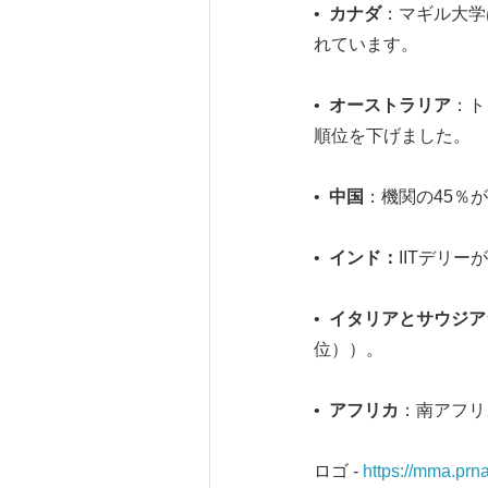
•
カナダ
：マギル大学
れています。
•
オーストラリア
：ト
順位を下げました。
•
中国
：機関の45％
•
インド：
IITデリ
•
イタリアとサウジア
位））。
•
アフリカ
：南アフリ
ロゴ -
https://mma.p