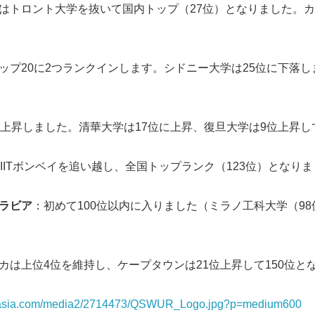
はトロント大学を抜いて国内トップ（27位）となりました。
English
ップ20に2つランクインします。シドニー大学は25位に下落し
が上昇しました。清華大学は17位に上昇、復旦大学は9位上昇し
ーがIITボンベイを追い越し、全国トップランク（123位）となり
ラビア
：初めて100位以内に入りました（ミラノ工科大学（98位
カは上位4位を維持し、ケープタウンは21位上昇して150位と
rnasia.com/media2/2714473/QSWUR_Logo.jpg?p=medium600