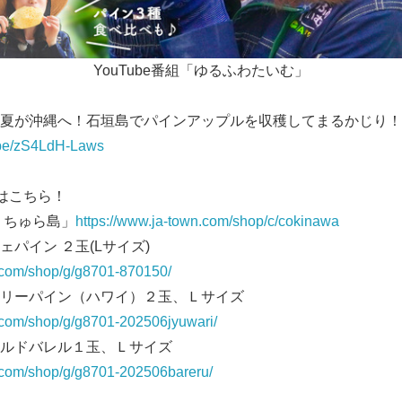
YouTube番組「ゆるふわたいむ」
夏が沖縄へ！石垣島でパインアップルを収穫してまるかじり！
u.be/zS4LdH-Laws
はこちら！
 ちゅら島」
https://www.ja-town.com/shop/c/cokinawa
パイン ２玉(Lサイズ)
n.com/shop/g/g8701-870150/
リーパイン（ハワイ）２玉、Ｌサイズ
.com/shop/g/g8701-202506jyuwari/
ールドバレル１玉、Ｌサイズ
n.com/shop/g/g8701-202506bareru/