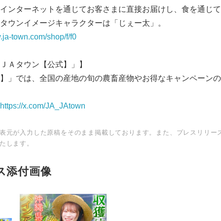
インターネットを通じてお客さまに直接お届けし、食を通じて
タウンイメージキャラクターは「じぇー太」。
.ja-town.com/shop/f/f0
ＪＡタウン【公式】」】
】」では、全国の産地の旬の農畜産物やお得なキャンペーンの
https://x.com/JA_JAtown
表元が入力した原稿をそのまま掲載しております。また、プレスリリー
たします。
ス添付画像