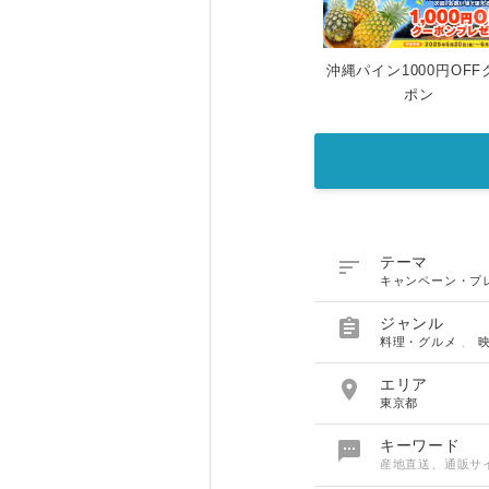
沖縄パイン1000円OFF
ポン

テーマ
キャンペーン・プ

ジャンル
料理・グルメ
、

エリア
東京都

キーワード
産地直送、通販サ