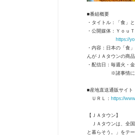
■番組概要
・タイトル：「食」と
・公開媒体：Ｙｏｕ
https://youtube
・内容：日本の「食」
んがＪＡタウンの商品
・配信日：毎週火・金
※諸事情により配
■産地直送通販サイト
ＵＲＬ：
https://ww
【ＪＡタウン】
ＪＡタウンは、全国農
と暮らそう。」をテー