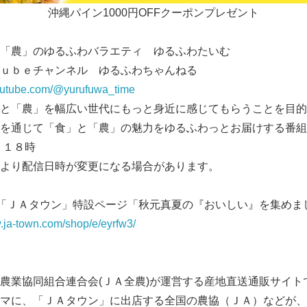
沖縄パイン1000円OFFクーポンプレゼント
English
「農」のゆるふわバラエティ ゆるふわたいむ
Ｔｕｂｅチャンネル ゆるふわちゃんねる
.com/@yurufuwa_time
と「農」を幅広い世代にもっと身近に感じてもらうことを目的
を通じて「食」と「農」の魅力をゆるふわっとお届けする番組
 １８時
信日時が変更になる場合があります。
「ＪＡタウン」特設ページ「秋元真夏の『おいしい』を集めま
w.ja-town.com/shop/e/eyrfw3/
業協同組合連合会(ＪＡ全農)が運営する産地直送通販サイト
マに、「ＪＡタウン」に出店する全国の農協（ＪＡ）などが、