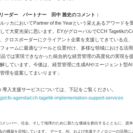
ーダー パートナー 田中 雅史のコメント：
カにおいてPartner of the Yearという栄えあるアワー
大変光栄に思います。EYがグローバルでCCH TagetikのCoE（C
組成し、クロスボーダーにクライアント企業を支援してきている点、CCH
フォームに最適なツールと位置付け、多様な領域における活用
製品では実現できなかった統合的な経営管理の高度化の実現を
解しています。今後は、経営管理に生成AIやエージェント型A
管理を提案してまいります」
Japanese
getik 導入支援サービスについては、下記をご覧ください。
jp/cfo-agenda/cch-tagetik-implementation-support-services
Yのメンバー、社会、そして地球のために新たな価値を創出するとともに、資
会の構築を目指しています。 データ、AI、および先進テクノロジーの活用に