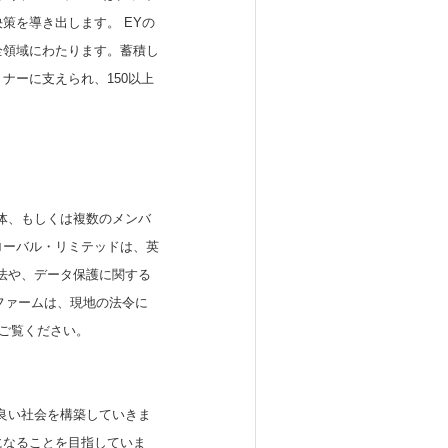
策を導き出します。 EYの
全領域にわたります。蓄積し
ナーに支えられ、150以上
体、もしくは複数のメンバ
ローバル・リミテッドは、英
法や、データ保護に関する
ーファームは、現地の法令に
をご覧ください。
良い社会を構築していきま
になることを目指していま