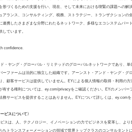
を形づくるための支援を行い、現在、そして未来における喫緊の課題への解決
English
ュアランス、コンサルティング、税務、ストラテジー、トランザクションの
に連携したさまざまな分野にわたるネットワーク、多様なエコシステムパート
供しています。
ith confidence.
ンド・ヤング・グローバル・リミテッドのグローバルネットワークであり、単
バーファームは法的に独立した組織です。アーンスト・アンド・ヤング・グ
り、顧客サービスは提供していません。EYによる個人情報の取得・利用の方
有する権利については、ey.com/privacyをご確認ください。EYのメンバ
務サービスを提供することはありません。EYについて詳しくは、ey.com
サービスについて
〉
ービスは、人、テクノロジー、イノベーションの力でビジネスを変革し、より
わちトランスフォーメーションの領域で世界トップクラスのコンサルタント