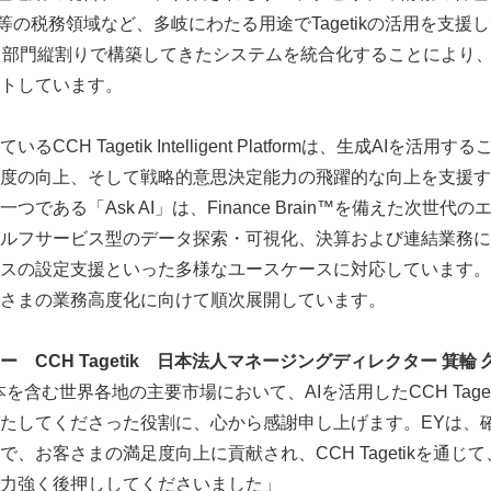
等の税務領域など、多岐にわたる用途でTagetikの活用を支援
て部門縦割りで構築してきたシステムを統合化することにより
トしています。
CH Tagetik Intelligent Platformは、生成AIを活
度の向上、そして戦略的意思決定能力の飛躍的な向上を支援す
である「Ask AI」は、Finance Brain™を備えた次世代
ルフサービス型のデータ探索・可視化、決算および連結業務に
スの設定支援といった多様なユースケースに対応しています。
さまの業務高度化に向けて順次展開しています。
ワー
CCH Tagetik
日本法人マネージングディレクター 箕輪 
世界各地の主要市場において、AIを活用したCCH Tagetik Intell
たしてくださった役割に、心から感謝申し上げます。EYは、
、お客さまの満足度向上に貢献され、CCH Tagetikを通じ
力強く後押ししてくださいました」