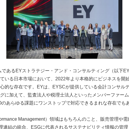
ムであるEYストラテジー・アンド・コンサルティング（以下E
いる日本市場において、2022年より本格的にビジネスを開始し、C
心的な存在です。EYは、EYSCが提供している会計コンサル
グに加えて、監査法人や税理士法人といったメンバーファーム
てCFOのあらゆる課題にワンストップで対応できるまれな存在でも
 Performance Management）領域はもちろんのこと、販売管理や
・管理連結の統合、ESGに代表されるサステナビリティ情報の管