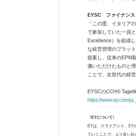
EYSC
ファイナンスリ
「この度、イタリアのルッ
で参加していた一員として
Excellence）を
な経営管理のプラット
提案し、従来のEPM
価いただけたものと理
ことで、次世代の経営
EYSCのCCH® Ta
https://www.ey.com/ja_
〈
EY
について〉
EYは、クライアント、E
ていくことで、より良い社