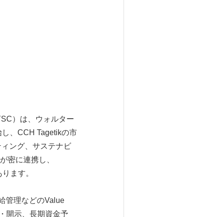
YSC）は、ウォルター
CH Tagetikの市
ティング、サステナビ
が密に連携し、
あります。
需給管理などのValue
理・開示、長期資金予