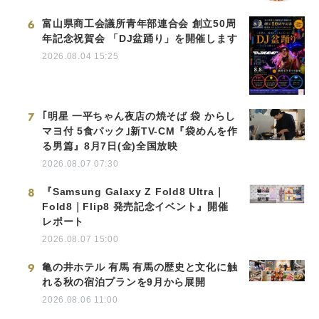
6
富山県商工会議所青年部連合会 創立50周
年記念祝賀会 「DJ盆踊り」を開催します
2026.08.04 15:25
7
｢明星 一平ちゃん夜店の焼そば 袋 からし
マヨ付 5食パック｣新TV-CM『袋めんを作
る男篇』8月7日(金)全国放映
2026.08.07 07:30
8
『Samsung Galaxy Z Fold8 Ultra｜
Fold8｜Flip8 発売記念イベント』開催
レポート
2026.08.07 15:00
9
亀の井ホテル 有馬 有馬の歴史と文化に触
れる秋の宿泊プランを9月から展開
2026.08.06 11:00