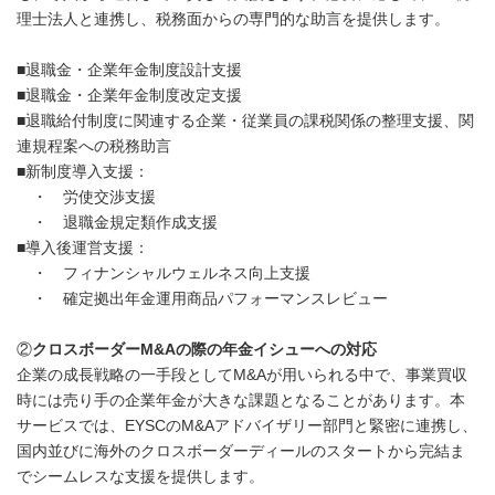
理士法人と連携し、税務面からの専門的な助言を提供します。
■退職金・企業年金制度設計支援
■退職金・企業年金制度改定支援
■退職給付制度に関連する企業・従業員の課税関係の整理支援、関
連規程案への税務助言
■新制度導入支援：
・ 労使交渉支援
・ 退職金規定類作成支援
■導入後運営支援：
・ フィナンシャルウェルネス向上支援
・ 確定拠出年金運用商品パフォーマンスレビュー
②
クロスボーダー
M&A
の際の年金イシューへの対応
企業の成長戦略の一手段としてM&Aが用いられる中で、事業買収
時には売り手の企業年金が大きな課題となることがあります。本
サービスでは、EYSCのM&Aアドバイザリー部門と緊密に連携し、
国内並びに海外のクロスボーダーディールのスタートから完結ま
でシームレスな支援を提供します。