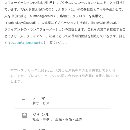
スフォーメーションの領域で世界トップクラスのコンサルタントになることを目指し
ています。7万人を超えるEYのコンサルタントは、その多様性とスキルを生かして、
人を中心に据え（humans@center）、迅速にテクノロジーを実用化し
（technology@speed）、大規模にイノベーションを推進し（innovation@scale）、
クライアントのトランスフォーメーションを支援します。これらの変革を推進するこ
とにより、人、クライアント、社会にとっての長期的価値を創造していきます。詳し
くは
ey.com/ja_jp/consulting
をご覧ください。
本プレスリリースは発表元が入力した原稿をそのまま掲載しておりま
す。また、プレスリリースへのお問い合わせは発表元に直接お願いいた
します。

テーマ
新サービス

ジャンル
社会・時事
、
金融・保険・証券