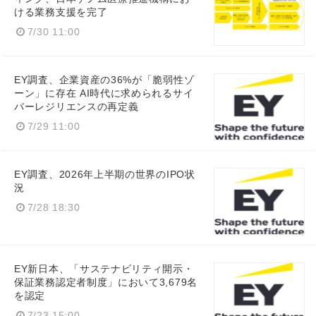
ける業務支援を完了
Japanese
7/30 11:00
EY調査、企業資産の36%が「脆弱性ゾ
ーン」に存在 AI時代に求められるサイ
English
バーレジリエンスの再定義
7/29 11:00
EY調査、2026年上半期の世界のIPO状
況
7/28 18:30
EY新日本、「サステナビリティ開示・
保証業務認定者制度」において3,679名
を認定
7/23 15:00