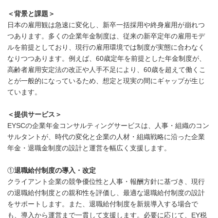
＜背景と課題＞
日本の雇用観は急速に変化し、新卒一括採用や終身雇用が崩れつ
つあります。多くの企業年金制度は、従来の新卒定年の雇用モデ
ルを前提としており、現行の雇用環境では制度が実態に合わなく
なりつつあります。例えば、60歳定年を前提とした年金制度が、
高齢者雇用安定法の改正や人手不足により、60歳を超えて働くこ
とが一般的になっているため、想定と現実の間にギャップが生じ
ています。
＜提供サービス＞
EYSCの企業年金コンサルティングサービスは、人事・組織のコン
サルタントが、時代の変化と企業の人材・組織戦略に沿った企業
年金・退職金制度の設計と運営を幅広く支援します。
①
退職給付制度の導入・改定
クライアント企業の競争優位性と人事・報酬方針に基づき、現行
の退職給付制度との親和性を評価し、最適な退職給付制度の設計
をサポートします。また、退職給付制度を新規導入する場合で
も、導入から運営まで一貫して支援します。必要に応じて、EY税