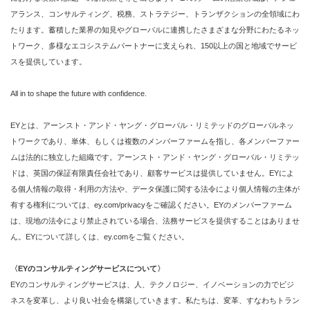
アランス、コンサルティング、税務、ストラテジー、トランザクションの全領域にわ
たります。蓄積した業界の知見やグローバルに連携したさまざまな分野にわたるネッ
トワーク、多様なエコシステムパートナーに支えられ、150以上の国と地域でサービ
スを提供しています。
All in to shape the future with confidence.
EYとは、アーンスト・アンド・ヤング・グローバル・リミテッドのグローバルネッ
トワークであり、単体、もしくは複数のメンバーファームを指し、各メンバーファー
ムは法的に独立した組織です。アーンスト・アンド・ヤング・グローバル・リミテッ
ドは、英国の保証有限責任会社であり、顧客サービスは提供していません。EYによ
る個人情報の取得・利用の方法や、データ保護に関する法令により個人情報の主体が
有する権利については、ey.com/privacyをご確認ください。EYのメンバーファーム
は、現地の法令により禁止されている場合、法務サービスを提供することはありませ
ん。EYについて詳しくは、ey.comをご覧ください。
〈
EY
のコンサルティングサービスについて
〉
EYのコンサルティングサービスは、人、テクノロジー、イノベーションの力でビジ
ネスを変革し、より良い社会を構築していきます。私たちは、変革、すなわちトラン