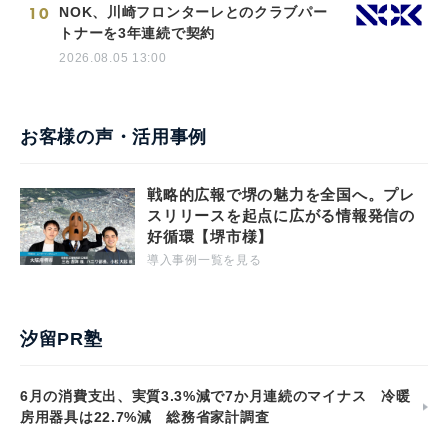
10
NOK、川崎フロンターレとのクラブパー
トナーを3年連続で契約
2026.08.05 13:00
お客様の声・活用事例
戦略的広報で堺の魅力を全国へ。プレ
スリリースを起点に広がる情報発信の
好循環【堺市様】
導入事例一覧を見る
汐留PR塾
6月の消費支出、実質3.3%減で7か月連続のマイナス 冷暖
房用器具は22.7%減 総務省家計調査