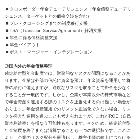
■ クロスボーダー年金デューデリジェンス（年金債務デューデリ
ジェンス、ターゲットとの価格交渉を含む）
■ プレ・クロージングまでの制度移行支援
■ TSA（Transition Service Agreement）解消支援
■ 年金に係る価格調整支援
■ 年金バイアウト
■ ポスト・マージャー・インテグレーション
③
国内外の年金債務整理
確定給付型年金制度では、財務的なリスクが問題になることがあ
ります。企業は外部の信託に資金を預け、年金資産を運用して将
来の給付に備えますが、適度なリスクを取ることで掛金を少なく
することが一般的です。しかし、企業が本業以外の株式市場など
で年金資産を運用する際のリスクを正当化するのは難しい場合が
あります。年金資産運用でのリスクを正当化できない場合、リス
クを抑えた運用を選ぶことも考えられますが、これがROE（自己
資本利益率）を損なう可能性もあります。そのため、確定給付型
年金制度を終了または清算することも一つの選択肢です。これに
より、企業のリスク配分を最適化し、株主価値の向上につなげる