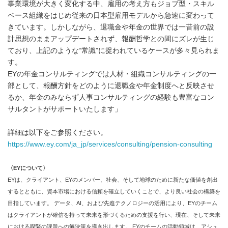
事業環境が大きく変化する中、雇用の考え方もジョブ型・スキル
ベース組織をはじめ従来の日本型雇用モデルから急速に変わって
きています。しかしながら、退職金や年金の世界では一昔前の設
計思想のままアップデートされず、報酬哲学との間にズレが生じ
ており、上記のような“常識”に捉われているケースが多々見られま
す。
EYの年金コンサルティングでは人材・組織コンサルティングの一
部として、報酬方針をどのように退職金や年金制度へと反映させ
るか、年金のみならず人事コンサルティングの経験も豊富なコン
サルタントがサポートいたします」
詳細は以下をご参照ください。
https://www.ey.com/ja_jp/services/consulting/pension-consulting
〈
EY
について〉
EYは、クライアント、EYのメンバー、社会、そして地球のために新たな価値を創出
するとともに、資本市場における信頼を確立していくことで、より良い社会の構築を
目指しています。 データ、AI、および先進テクノロジーの活用により、EYのチーム
はクライアントが確信を持って未来を形づくるための支援を行い、現在、そして未来
における喫緊の課題への解決策を導き出します。 EYのチームの活動領域は、アシュ