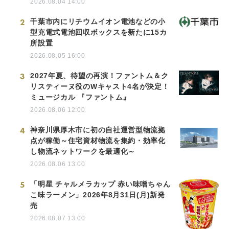
2026.08.04 14:00
2
千葉市内にリチウムイオン電池などの小
型充電式電池回収ボックスを新たに15カ
所設置
2026.08.05 16:00
3
2027年夏、待望の再演！ファントム＆ク
リスティーヌ役のWキャスト4名が決定！
ミュージカル 『ファントム』
2026.08.06 12:00
4
神奈川県厚木市に初の自社運営型物流拠
点が稼働～住宅資材物流を集約・効率化
し物流ネットワークを最適化～
2026.08.06 13:00
5
「明星 チャルメラカップ 赤い味噌ちゃん
こ味ラーメン」2026年8月31日(月)新発
売
2026.08.07 13:00