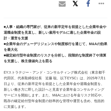
■人事・組織の専門家が、従来の新卒定年を前提とした企業年金や
退職金制度を見直し、新しい雇用モデルに適した企業年金の設
計・運営を支援
■企業年金のデューデリジェンスや制度移行を通じて、
M&A
の効果
を最大化
■確定給付型年金制度のリスクを分析し、段階的な制度終了や清算
を支援し、株主価値向上を図る
EYストラテジー・アンド・コンサルティング株式会社（東京都千
代田区、代表取締役社長 近藤 聡、以下EYSC）は、2025年7月1
日より、従来の新卒定年を前提とした企業年金や退職金制度を、
新しい働き方に即した設計へと見直す企業年金コンサルティング
サービスを開始します。また、M&Aにおける年金リスク対応や、
既存の確定給付型年金制度の効率的な管理や運営も含め、包括的
に支援します。