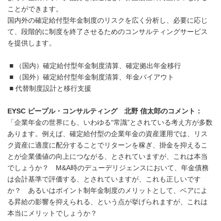
ことができます。
国内外の確定給付型年金制度のリスクを広く分析し、必要に応じ
て、段階的に制度を終了させるためのコンサルティングサービス
を提供します。
■ （国内）確定給付型年金制度清算、確定拠出年金移行
■ （国外）確定給付型年金制度清算、年金バイアウト
■ 代替制度設計と移行支援
EYSC
ピープル・コンサルティング 北野 信太郎のコメント：
「企業年金の世界にも、いわゆる“常識”とされている考え方が多数
あります。例えば、確定給付型の企業年金の資産運用では、リス
ク資産に適度に配分することでリターンを稼ぎ、掛金を抑えるこ
とが企業価値の向上につながる、とされていますが、これは本当
でしょうか？ M&A時のデューデリジェンスにおいて、年金債務
は会計基準で評価する、とされていますが、これも正しいです
か？ あるいはポイント制年金制度のメリットとして、ベアによ
る昇給の影響を抑えられる、という点が挙げられますが、これは
本当にメリットでしょうか？