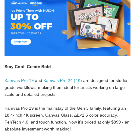
Stay Cool, Create Bold
Kamvas Pro 19
and
Kamvas Pro 24 (4K)
are designed for studio-
grade workflows, making them ideal for artists working on large-
scale and detailed projects.
Kamvas Pro 19 is the mainstay of the Gen 3 family, featuring an
18.4-inch 4K screen, Canvas Glass, ΔE<1.5 color accuracy,
PenTech 4.0, and touch function. Now it's priced at only $899 - an
absolute investment worth making!