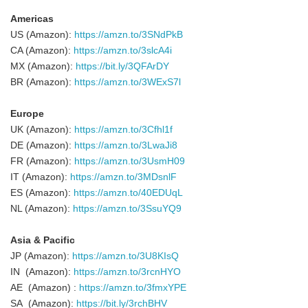
Americas
US (Amazon):
https://amzn.to/3SNdPkB
CA (Amazon):
https://amzn.to/3slcA4i
MX (Amazon):
https://bit.ly/3QFArDY
BR (Amazon):
https://amzn.to/3WExS7l
Europe
UK (Amazon):
https://amzn.to/3Cfhl1f
DE (Amazon):
https://amzn.to/3LwaJi8
FR (Amazon):
https://amzn.to/3UsmH09
IT (Amazon):
https://amzn.to/3MDsnlF
ES (Amazon):
https://amzn.to/40EDUqL
NL (Amazon):
https://amzn.to/3SsuYQ9
Asia & Pacific
JP (Amazon):
https://amzn.to/3U8KIsQ
IN (Amazon):
https://amzn.to/3rcnHYO
AE (Amazon) :
https://amzn.to/3fmxYPE
SA (Amazon):
https://bit.ly/3rchBHV