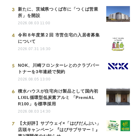
3
新たに、茨城県つくば市に「つくば営業
所」を開設
2026.08.03 11:00
4
令和８年度第２回 市営住宅の入居者募集
について
2026.07.31 16:30
5
NOK、川崎フロンターレとのクラブパー
トナーを3年連続で契約
2026.08.05 13:00
6
積水ハウスが住宅向け製品として国内初
LIXIL循環型低炭素アルミ 「PremiAL
R100」を標準採用
2026.08.03 14:30
7
【大好評】サブウェイ×「はぴだんぶい」
店頭キャンペーン 『はぴサブサマー！』
第2弾開催のお知らせ