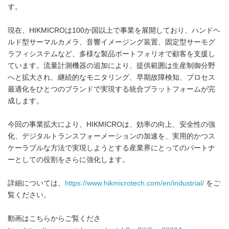
す。
現在、HIKMICROは100か国以上で事業を展開しており、ハンドヘ
ルド型サーマルカメラ、音響イメージング装置、固定型サーモグ
ラフィシステムなど、多様な製品ポートフォリオで顧客を支援し
ています。流量計測機器の追加により、提供範囲は生産制御分野
へと拡大され、継続的なモニタリング、早期故障検知、プロセス
最適化をひとつのブランドで実現する統合プラットフォームが完
成します。
今回の事業拡大により、HIKMICROは、効率の向上、安全性の強
化、デジタルトランスフォーメーションの加速を、実用的かつス
ケーラブルな方法で実現しようとする産業界にとってのパートナ
ーとしての役割をさらに強化します。
詳細については、
https://www.hikmicrotech.com/en/industrial/
をご
覧ください。
動画はこちらからご覧くださ