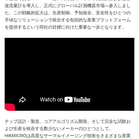
波流量計を導入し、正式にグローバル計測機器市場へ参入しまし
た。この戦略的拡大は、生産制御、予知保全、安全性をひとつの
手頃なソリューションで統合する包括的な産業プラットフォーム
を提供するという同社の目標に向けた重要な一歩となります。
チップ設計・製造、コアアルゴリズム開発、そして完全な試験お
よび生産を統合する数少ないメーカーのひとつとして、
HIKMICROは高度なサーマルイメージング技術をさまざまな産業