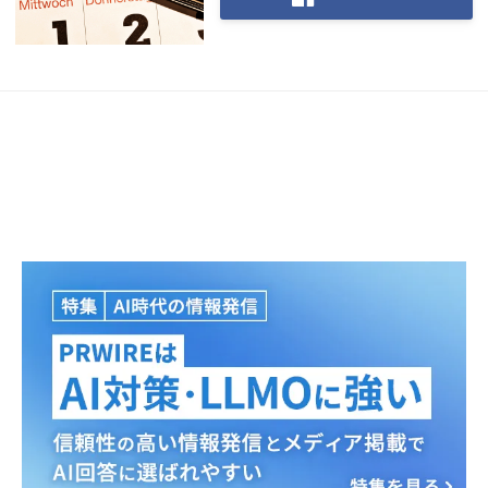
Japanese
English