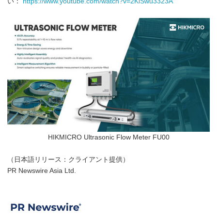
い：
https://www.youtube.com/watch?v=2KiSwu3323A
HIKMICRO Ultrasonic Flow Meter FU00
（日本語リリース：クライアント提供）
PR Newswire Asia Ltd.