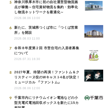
5
神奈川県厚木市に初の自社運営型物流拠
点が稼働～住宅資材物流を集約・効率化
し物流ネットワークを最適化～
2026.08.06 13:00
6
新たに、茨城県つくば市に「つくば営業
所」を開設
2026.08.03 11:00
7
令和８年度第２回 市営住宅の入居者募集
について
2026.07.31 16:30
8
2027年夏、待望の再演！ファントム＆ク
リスティーヌ役のWキャスト4名が決定！
ミュージカル 『ファントム』
2026.08.06 12:00
9
千葉市内にリチウムイオン電池などの小
型充電式電池回収ボックスを新たに15カ
所設置