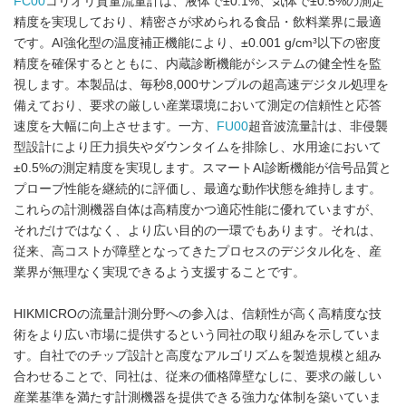
FC00
コリオリ質量流量計は、液体で±0.1%、気体で±0.5%の測定
精度を実現しており、精密さが求められる食品・飲料業界に最適
です。AI強化型の温度補正機能により、±0.001 g/cm³以下の密度
精度を確保するとともに、内蔵診断機能がシステムの健全性を監
視します。本製品は、毎秒8,000サンプルの超高速デジタル処理を
備えており、要求の厳しい産業環境において測定の信頼性と応答
速度を大幅に向上させます。一方、
FU00
超音波流量計は、非侵襲
型設計により圧力損失やダウンタイムを排除し、水用途において
±0.5%の測定精度を実現します。スマートAI診断機能が信号品質と
プローブ性能を継続的に評価し、最適な動作状態を維持します。
これらの計測機器自体は高精度かつ適応性能に優れていますが、
それだけではなく、より広い目的の一環でもあります。それは、
従来、高コストが障壁となってきたプロセスのデジタル化を、産
業界が無理なく実現できるよう支援することです。
HIKMICROの流量計測分野への参入は、信頼性が高く高精度な技
術をより広い市場に提供するという同社の取り組みを示していま
す。自社でのチップ設計と高度なアルゴリズムを製造規模と組み
合わせることで、同社は、従来の価格障壁なしに、要求の厳しい
産業基準を満たす計測機器を提供できる強力な体制を築いていま