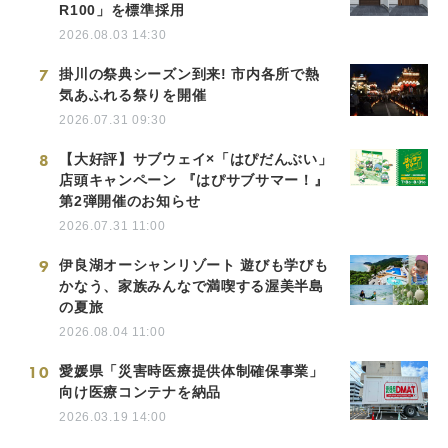
R100」を標準採用
2026.08.03 14:30
7
掛川の祭典シーズン到来! 市内各所で熱
気あふれる祭りを開催
2026.07.31 09:30
8
【大好評】サブウェイ×「はぴだんぶい」
店頭キャンペーン 『はぴサブサマー！』
第2弾開催のお知らせ
2026.07.31 11:00
9
伊良湖オーシャンリゾート 遊びも学びも
かなう、家族みんなで満喫する渥美半島
の夏旅
2026.08.04 11:00
10
愛媛県「災害時医療提供体制確保事業」
向け医療コンテナを納品
2026.03.19 14:00