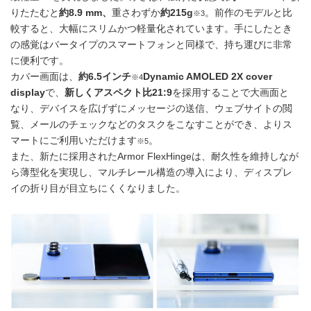
りたたむと
約
8.9 mm
、
重さわずか
約
215g
。前作のモデルと比
※3
較すると、大幅にスリムかつ軽量化されています。手にしたとき
の感覚はバータイプのスマートフォンと同様で、持ち運びに非常
に便利です。
カバー画面は、
約
6.5
インチ
Dynamic AMOLED 2X cover
※4
display
で、
新しくアスペクト比
21:9
を採用することで大画面と
なり、デバイスを広げずにメッセージの送信、ウェブサイトの閲
覧、メールのチェックなどのタスクをこなすことができ、よりス
マートにご利用いただけます
。
※5
また、新たに採用されたArmor FlexHingeは、耐久性を維持しなが
ら薄型化を実現し、マルチレール構造の導入により、ディスプレ
イの折り目が目立ちにくくなりました。