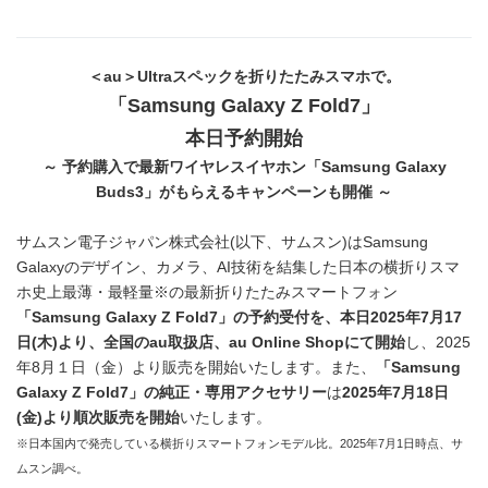
＜
au
＞
Ultra
スペックを折りたたみスマホで。
「
Samsung Galaxy Z Fold7
」
本日予約開始
～ 予約購入で
最新ワイヤレスイヤホン「
Samsung
Galaxy
Buds3
」
がもらえるキャンペーンも開催 ～
サムスン電子ジャパン株式会社(以下、サムスン)はSamsung
Galaxyのデザイン、カメラ、AI技術を結集した日本の横折りスマ
ホ史上最薄・最軽量※の最新折りたたみスマートフォン
「
Samsung Galaxy Z Fold7
」の予約受付を、本日
2025
年
7
月
17
日
(
木
)
より、全国の
au
取扱店、
au Online Shop
にて開始
し、2025
年8月１日（金）より販売を開始いたします。また、
「
Samsung
Galaxy Z Fold7
」の純正・専用アクセサリー
は
2025
年
7
月
18
日
(
金
)
より順次販売を開始
いたします。
※日本国内で発売している横折りスマートフォンモデル比。2025年7月1日時点、サ
ムスン調べ。