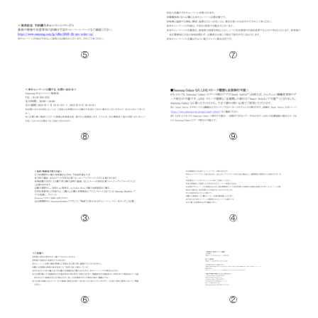
English
⑤
⑦
⑧
⑨
③
④
⑥
②