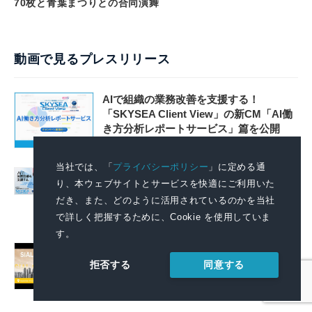
70枚と青葉まつりとの合同演舞
動画で見るプレスリリース
AIで組織の業務改善を支援する！
「SKYSEA Client View」の新CM「AI働
き方分析レポートサービス」篇を公開
2026.08.06 11:04
当社では、「
プライバシーポリシー
」に定める通
AIで組織の改善点を見抜く！「SKYSEA
り、本ウェブサイトとサービスを快適にご利用いた
Client View」の新テレビCM「チームの変
だき、また、どのように活用されているのかを当社
革」篇の放映を開始
で詳しく把握するために、Cookie を使用していま
2026.08.06 11:04
す。
September 2026: SIAL Guangzhou Expands
to 4 Halls, Revealing New Cross-Channel
同意する
拒否する
Food Growth Opportunities
2026.08.06 09:51