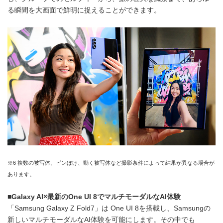
る瞬間を大画面で鮮明に捉えることができます。
※6 複数の被写体、ピンぼけ、動く被写体など撮影条件によって結果が異なる場合が
あります。
■
Galaxy AI×
最新の
One UI 8
でマルチモーダルな
AI
体験
「Samsung Galaxy Z Fold7」は One UI 8を搭載し、Samsungの
新しいマルチモーダルなAI体験を可能にします。その中でも