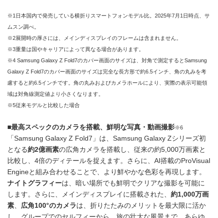
※1日本国内で発売している横折りスマートフォンモデル比。2025年7月1日時点、サ
ムスン調べ。
※2展開時の厚さには、メインディスプレイのフレームは含まれません。
※3重量は国やキャリアによって異なる場合があります。
※4 Samsung Galaxy Z Fold7のカバー画面のサイズは、対角で測定するとSamsung
Galaxy Z Fold7のカバー画面のサイズは完全な長方形で約6.5インチ、角の丸みを考
慮すると約6.5インチです。角の丸みおよびカメラホールにより、実際の表示可能領
域は対角線測定値より小さくなります。
※5従来モデルと比較した場合
■
最高スペックのカメラを搭載、鮮明な写真・動画撮影
※6
「Samsung Galaxy Z Fold7」は、Samsung Galaxy Zシリーズ初
となる
約
2
億画素
の広角カメラを搭載し、従来の約5,000万画素と
比較し、4倍のディテールを捉えます。さらに、AI搭載のProVisual
Engineと組み合わせることで、より鮮やかな色彩を再現します。
ナイトグラフィー
は、暗い場所でも鮮明でクリアな撮影を可能に
します。さらに、メインディスプレイに搭載された、
約
1,000
万画
素
、
広角
100°
のカメラ
は、折りたたみのメリットを最大限に活か
し、グループでのセルフィーから、旅の壮大な風景まで、あらゆ