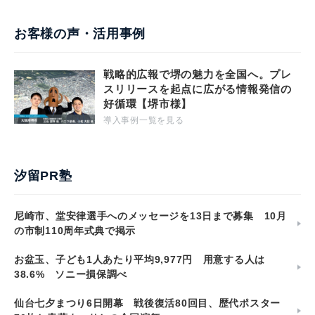
お客様の声・活用事例
戦略的広報で堺の魅力を全国へ。プレ
スリリースを起点に広がる情報発信の
好循環【堺市様】
導入事例一覧を見る
汐留PR塾
尼崎市、堂安律選手へのメッセージを13日まで募集 10月
の市制110周年式典で掲示
お盆玉、子ども1人あたり平均9,977円 用意する人は
38.6% ソニー損保調べ
仙台七夕まつり6日開幕 戦後復活80回目、歴代ポスター