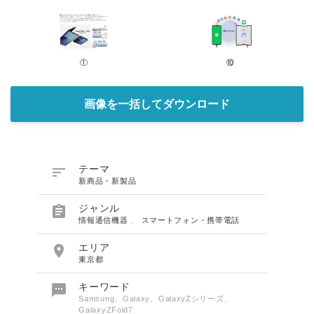
①
⑩
画像を一括してダウンロード

テーマ
新商品・新製品

ジャンル
情報通信機器
、
スマートフォン・携帯電話

エリア
東京都

キーワード
Samsung、Galaxy、GalaxyZシリーズ、
GalaxyZFold7