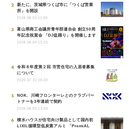
2
新たに、茨城県つくば市に「つくば営業
所」を開設
2026.08.03 11:00
3
富山県商工会議所青年部連合会 創立50周
年記念祝賀会 「DJ盆踊り」を開催します
2026.08.04 15:25
4
令和８年度第２回 市営住宅の入居者募集
について
2026.07.31 16:30
5
NOK、川崎フロンターレとのクラブパー
トナーを3年連続で契約
2026.08.05 13:00
6
積水ハウスが住宅向け製品として国内初
LIXIL循環型低炭素アルミ 「PremiAL