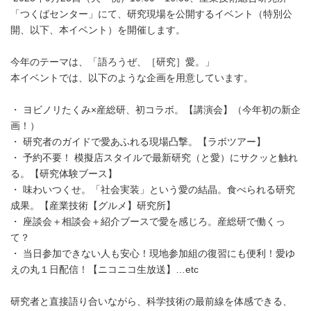
「つくばセンター」にて、研究現場を公開するイベント（特別公
開、以下、本イベント）を開催します。
今年のテーマは、「語ろうぜ、［研究］愛。」
本イベントでは、以下のような企画を用意しています。
・ ヨビノリたくみ×産総研、初コラボ。【講演会】（今年初の新企
画！）
・ 研究者のガイドで愛あふれる現場凸撃。【ラボツアー】
・ 予約不要！ 模擬店スタイルで最新研究（と愛）にサクッと触れ
る。【研究体験ブース】
・ 味わいつくせ。「社会実装」という愛の結晶。食べられる研究
成果。【産業技術【グルメ】研究所】
・ 座談会＋相談会＋紹介ブースで愛を感じろ。産総研で働くっ
て？
・ 当日参加できない人も安心！現地参加組の復習にも便利！愛ゆ
えの丸１日配信！【ニコニコ生放送】…etc
研究者と直接語り合いながら、科学技術の最前線を体感できる、