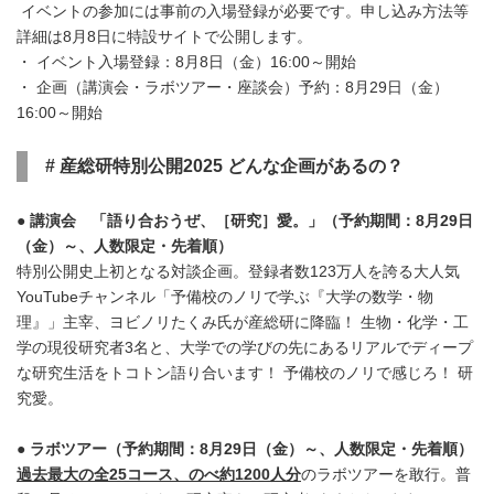
イベントの参加には事前の入場登録が必要です。申し込み方法等
詳細は8月8日に特設サイトで公開します。
・ イベント入場登録：8月8日（金）16:00～開始
・ 企画（講演会・ラボツアー・座談会）予約：8月29日（金）
16:00～開始
#
産総研特別公開
2025
どんな企画があるの？
● 講演会 「語り合おうぜ、［研究］愛。」（予約期間：
8
月
29
日
（金）～、人数限定・先着順）
特別公開史上初となる対談企画。登録者数123万人を誇る大人気
YouTubeチャンネル「予備校のノリで学ぶ『大学の数学・物
理』」主宰、ヨビノリたくみ氏が産総研に降臨！ 生物・化学・工
学の現役研究者3名と、大学での学びの先にあるリアルでディープ
な研究生活をトコトン語り合います！ 予備校のノリで感じろ！ 研
究愛。
● ラボツアー（予約期間：
8
月
29
日（金）～、人数限定・先着順）
過去最大の全
25
コース、のべ約
1200
人分
のラボツアーを敢行。普