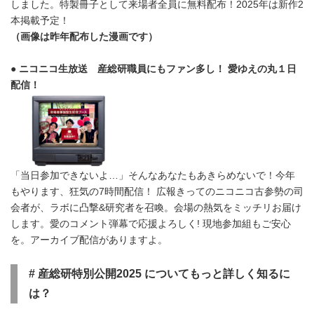
しました。特製冊子として来場者全員に無料配布！2025年は新作2
本掲載予定！
（画像は昨年配布した漫画です）
● ニコニコ生放送 産総研職員にもファン多し！ 愛ゆえの丸１日
配信！
「当日参加できないよ…」そんなあなたもあきらめないで！今年
もやります、狂気の7時間配信！ 広報きってのニコニコ古参勢の司
会者が、ラボに凸撃&研究者を召喚。会場の熱気をミッチリお届け
します。愛のコメント弾幕で応援よろしく! 現地参加組もご安心
を。アーカイブ配信がありますよ。
#
産総研特別公開
2025
についてもっと詳しく知るに
は？