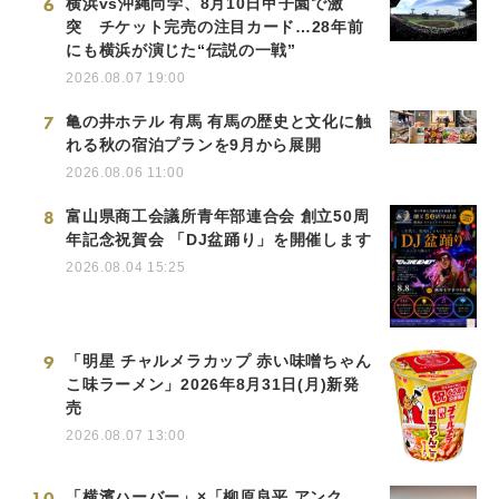
6
横浜vs沖縄尚学、8月10日甲子園で激
突 チケット完売の注目カード…28年前
にも横浜が演じた“伝説の一戦”
2026.08.07 19:00
7
亀の井ホテル 有馬 有馬の歴史と文化に触
れる秋の宿泊プランを9月から展開
2026.08.06 11:00
8
富山県商工会議所青年部連合会 創立50周
年記念祝賀会 「DJ盆踊り」を開催します
2026.08.04 15:25
9
「明星 チャルメラカップ 赤い味噌ちゃん
こ味ラーメン」2026年8月31日(月)新発
売
2026.08.07 13:00
10
「横濱ハーバー」×「柳原良平 アンク