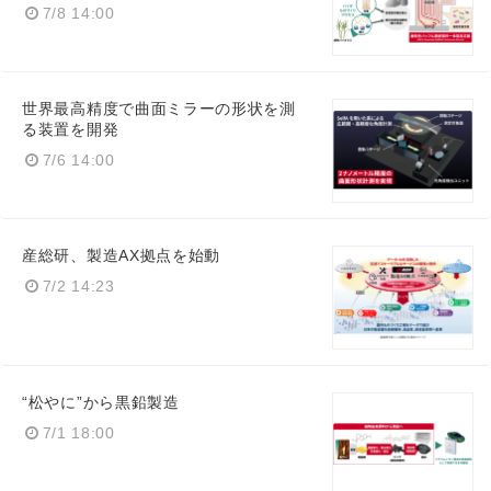
7/8 14:00
世界最高精度で曲面ミラーの形状を測
る装置を開発
7/6 14:00
産総研、製造AX拠点を始動
7/2 14:23
“松やに”から黒鉛製造
7/1 18:00