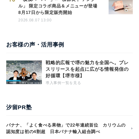
ル」 限定コラボ商品＆メニューが登場
8月17日から限定販売開始
2026.08.07 13:00
お客様の声・活用事例
戦略的広報で堺の魅力を全国へ。プレ
スリリースを起点に広がる情報発信の
好循環【堺市様】
導入事例一覧を見る
汐留PR塾
バナナ、「よく食べる果物」で22年連続首位 カリウムの
認知度は初の4割超 日本バナナ輸入組合調べ