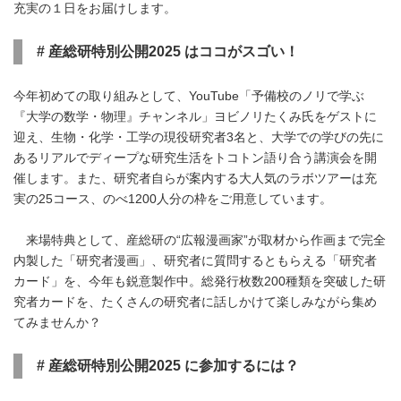
充実の１日をお届けします。
#
産総研特別公開
2025
はココがスゴい！
今年初めての取り組みとして、YouTube「予備校のノリで学ぶ
『大学の数学・物理』チャンネル」ヨビノリたくみ氏をゲストに
迎え、生物・化学・工学の現役研究者3名と、大学での学びの先に
あるリアルでディープな研究生活をトコトン語り合う講演会を開
催します。また、研究者自らが案内する大人気のラボツアーは充
実の25コース、のべ1200人分の枠をご用意しています。
来場特典として、産総研の“広報漫画家”が取材から作画まで完全
内製した「研究者漫画」、研究者に質問するともらえる「研究者
カード」を、今年も鋭意製作中。総発行枚数200種類を突破した研
究者カードを、たくさんの研究者に話しかけて楽しみながら集め
てみませんか？
#
産総研特別公開
2025
に参加するには？