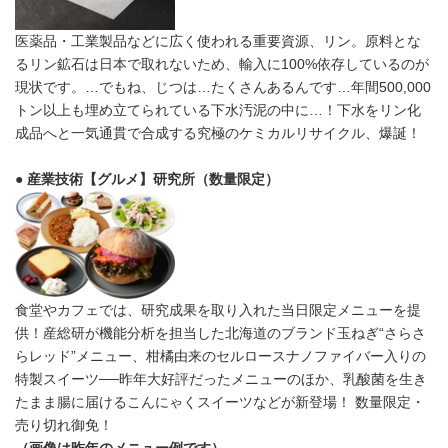
医薬品・工業製品などに広く使われる重要資源、リン。原料とな
るリン鉱石は日本で取れないため、輸入に100%依存しているのが
現状です。…でもね、じつは…たくさんあるんです…年間500,000
トン以上も埋め立てられている下水汚泥の中に…！下水をリン化
成品へと一気通貫で合成する究極のケミカルリサイクル、爆誕！
● 産業技術【グルメ】研究所（数量限定）
食堂やカフェでは、研究成果を取り入れた当日限定メニューを提
供！産総研が機能分析を担当した北海道のブランド玉ねぎ“さらさ
らレッド”メニュー、柑橘由来のセルロースナノファイバー入りの
特製スイーツ──昨年大好評だったメニューのほか、乳酸菌を生き
たまま腸に届けるこんにゃくスイーツなどが新登場！ 数量限定・
売り切れ御免！