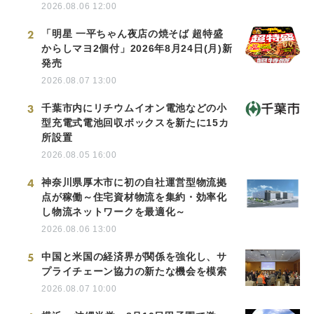
2026.08.06 12:00
2
「明星 一平ちゃん夜店の焼そば 超特盛
からしマヨ2個付」2026年8月24日(月)新
発売
2026.08.07 13:00
3
千葉市内にリチウムイオン電池などの小
型充電式電池回収ボックスを新たに15カ
所設置
2026.08.05 16:00
4
神奈川県厚木市に初の自社運営型物流拠
点が稼働～住宅資材物流を集約・効率化
し物流ネットワークを最適化～
2026.08.06 13:00
5
中国と米国の経済界が関係を強化し、サ
プライチェーン協力の新たな機会を模索
2026.08.07 10:00