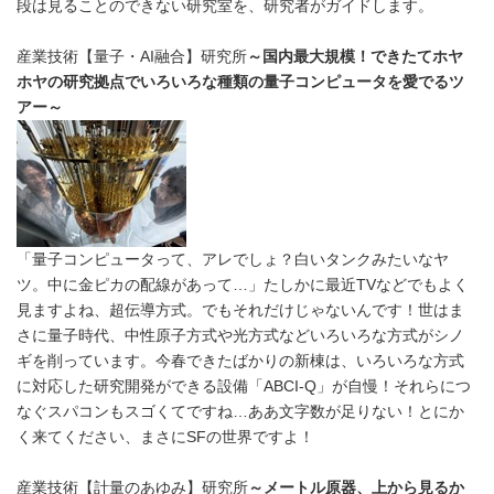
段は見ることのできない研究室を、研究者がガイドします。
産業技術【量子・AI融合】研究所
～国内最大規模！できたてホヤ
ホヤの研究拠点でいろいろな種類の量子コンピュータを愛でるツ
アー～
「量子コンピュータって、アレでしょ？白いタンクみたいなヤ
ツ。中に金ピカの配線があって…」たしかに最近TVなどでもよく
見ますよね、超伝導方式。でもそれだけじゃないんです！世はま
さに量子時代、中性原子方式や光方式などいろいろな方式がシノ
ギを削っています。今春できたばかりの新棟は、いろいろな方式
に対応した研究開発ができる設備「ABCI-Q」が自慢！それらにつ
なぐスパコンもスゴくてですね…ああ文字数が足りない！とにか
く来てください、まさにSFの世界ですよ！
産業技術【計量のあゆみ】研究所
～メートル原器、上から見るか