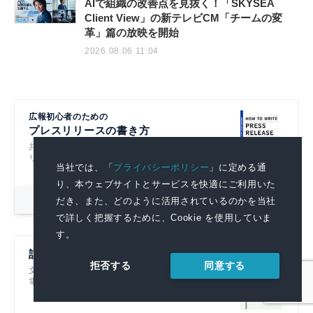
AIで組織の改善点を見抜く！「SKYSEA
Client View」の新テレビCM「チームの変
革」篇の放映を開始
2026.08.06 11:04
広報初心者のための
プレスリリースの書き方
共同通信社グループのノウハウをもとにプレスリ
リースの基本的なポイントを解説！
当社では、「
プライバシーポリシー
」に定める通
り、本ウェブサイトとサービスを快適にご利用いた
詳細を見る
だき、また、どのように活用されているのかを当社
で詳しく把握するために、Cookie を使用していま
す。
記者ハンドブック第14版
同意する
拒否する
文書を書くすべての人におすすめです！
電子書籍も発売中！