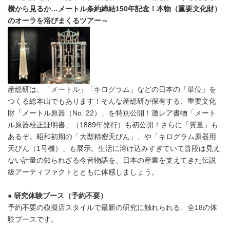
横から見るか…メートル条約締結
150
年記念！本物（重要文化財）
のオーラを浴びまくるツアー～
産総研は、「メートル」「キログラム」などの日本の「単位」を
つくる総本山でもあります！そんな産総研が保有する、重要文化
財「メートル原器（No. 22）」を特別公開！激レア書物「メート
ル原器校正証明書」（1889年発行）も初公開！さらに「質量」も
あるぞ。昭和初期の「大型精密天びん」、や「キログラム原器用
天びん（1号機）」も展示。生活に溶け込みすぎていて普段は見え
ない計量の知られざる今昔物語を、日本の産業を支えてきた伝説
級アーティファクトとともに体感しましょう。
● 研究体験ブース（予約不要）
予約不要の模擬店スタイルで最新の研究に触れられる、全18の体
験ブースです。