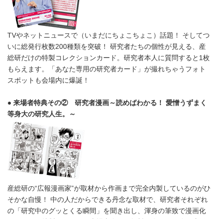
TVやネットニュースで（いまだにちょこちょこ）話題！ そしてつ
いに総発行枚数200種類を突破！ 研究者たちの個性が見える、産
総研だけの特製コレクションカード。研究者本人に質問すると1枚
もらえます。「あなた専用の研究者カード」が撮れちゃうフォト
スポットも会場内に爆誕！
● 来場者特典その② 研究者漫画～読めばわかる！ 愛憎うずまく
等身大の研究人生。～
産総研の“広報漫画家”が取材から作画まで完全内製しているのがひ
そかな自慢！ 中の人だからできる丹念な取材で、研究者それぞれ
の「研究中のグッとくる瞬間」を聞き出し、渾身の筆致で漫画化