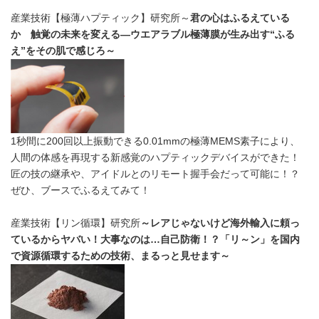
産業技術【極薄ハプティック】研究所～
君の心はふるえている
か 触覚の未来を変える—ウエアラブル極薄膜が生み出す“ふる
え”をその肌で感じろ～
1秒間に200回以上振動できる0.01mmの極薄MEMS素子により、
人間の体感を再現する新感覚のハプティックデバイスができた！
匠の技の継承や、アイドルとのリモート握手会だって可能に！？
ぜひ、ブースでふるえてみて！
産業技術【リン循環】研究所
～レアじゃないけど海外輸入に頼っ
ているからヤバい！大事なのは…自己防衛！？「リ～ン」を国内
で資源循環するための技術、まるっと見せます～