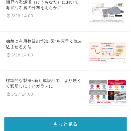
瀬戸内海燧灘（ひうちなだ）において
海底活断層の分布を明らかに
5/29 14:00
麹菌に有用物質の“設計図”を素早く読み
込ませる方法
5/28 14:00
標準的な製法×新組成設計で、より硬く
て変形しにくいガラスに
5/27 14:00
もっと見る