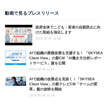
動画で見るプレスリリース
政府全体でこども・若者の自殺防止に向
けた取組を強化します
2026.08.07 14:00
AIで組織の業務改善を支援する！ 「SKYSEA
Client View」の新CM「AI働き方分析レポー
トサービス」篇を公開
2026.08.06 11:04
AIで組織の改善点を見抜く！「SKYSEA
Client View」の新テレビCM「チームの変
革」篇の放映を開始
2026.08.06 11:04