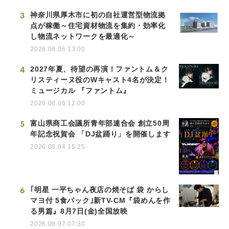
3
神奈川県厚木市に初の自社運営型物流拠
点が稼働～住宅資材物流を集約・効率化
し物流ネットワークを最適化～
2026.08.06 13:00
4
2027年夏、待望の再演！ファントム＆ク
リスティーヌ役のWキャスト4名が決定！
ミュージカル 『ファントム』
2026.08.06 12:00
5
富山県商工会議所青年部連合会 創立50周
年記念祝賀会 「DJ盆踊り」を開催します
2026.08.04 15:25
6
｢明星 一平ちゃん夜店の焼そば 袋 からし
マヨ付 5食パック｣新TV-CM『袋めんを作
る男篇』8月7日(金)全国放映
2026.08.07 07:30