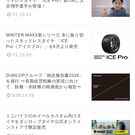
ッドレスタイヤ 「ICE Pro」新CMに大
谷翔平選手が登場！
7/1 15:12
WINTER MAXX新シリーズ 氷に振り切
ったスタッドレスタイヤ 「ICE
Pro（アイスプロ）」を8月より発売
7/1 15:09
DUNLOPグループ「統合報告書2026」
を発行 〜長期経営戦略の実現に向け
て、財務・非財務の両側面から報告〜
6/30 14:05
ミニバイクのホイールカスタム向けタ
イヤをダンロップタイヤ公式オンライ
ンストアで限定販売