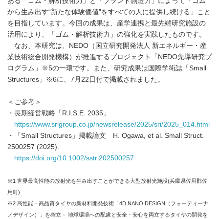
ある「ゴム・解析技術力」と「ブランド創造力」によって「ゴム
から生み出す“新たな体験価値”をすべての人に提供し続ける」こと
を目指しています。今回の成果は、産学連携と最先端研究施設の
活用により、「ゴム・解析技術力」の強化を実践したものです。
なお、本研究は、NEDO（国立研究開発法人 新エネルギー・産
業技術総合開発機構）が推進するプロジェクト「NEDO先導研究プ
ログラム」※5の一環です。また、研究成果は国際学術誌「Small
Structures」※6に、7月22日付で掲載されました。
＜ご参考＞
・長期経営戦略「R.I.S.E. 2035」
https://www.srigroup.co.jp/newsrelease/2025/sri/2025_014.html
・「Small Structures」掲載論文 H. Ogawa, et al. Small Struct.
2500257 (2025).
https://doi.org/10.1002/sstr.202500257
※1 世界最高性能の放射光を生み出すことができる大型放射光施設(兵庫県佐用郡佐
用町)
※2 高性能・高品質タイヤの新材料開発技術「4D NANO DESIGN（フォーディーナ
ノデザイン）」を確立－ 地球環境への配慮と安全・安心を両立するタイヤの開発を