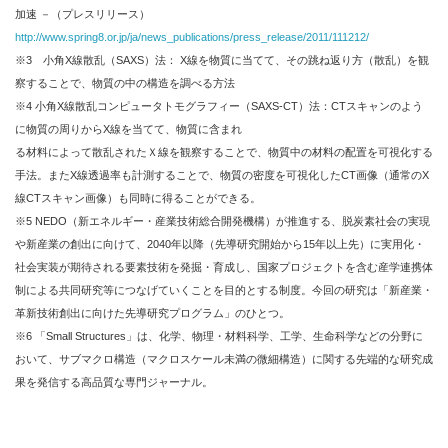
加速 －（プレスリリース）
http://www.spring8.or.jp/ja/news_publications/press_release/2011/111212/
※3 小角X線散乱（SAXS）法： X線を物質に当てて、その跳ね返り方（散乱）を観
察することで、物質の中の構造を調べる方法
※4 小角X線散乱コンピュータトモグラフィー（SAXS-CT）法：CTスキャンのよう
に物質の周りからX線を当てて、物質に含まれ
る材料によって散乱されたＸ線を観察することで、物質中の材料の配置を可視化する
手法。またX線透過率も計測することで、物質の密度を可視化したCT画像（通常のX
線CTスキャン画像）も同時に得ることができる。
※5 NEDO（新エネルギー・産業技術総合開発機構）が推進する、脱炭素社会の実現
や新産業の創出に向けて、2040年以降（先導研究開始から15年以上先）に実用化・
社会実装が期待される要素技術を発掘・育成し、国家プロジェクトを含む産学連携体
制による共同研究等につなげていくことを目的とする制度。今回の研究は「新産業・
革新技術創出に向けた先導研究プログラム」のひとつ。
※6 「Small Structures」は、化学、物理・材料科学、工学、生命科学などの分野に
おいて、サブマクロ構造（マクロスケール未満の微細構造）に関する先端的な研究成
果を発信する高品質な専門ジャーナル。