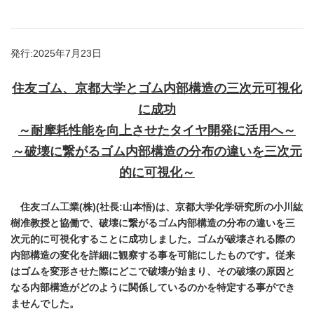
発行:2025年7月23日
住友ゴム、京都大学とゴム内部構造の三次元可視化
に成功
～耐摩耗性能を向上させたタイヤ開発に活用へ～
～破壊に繋がるゴム内部構造の分布の違いを三次元
的に可視化～
住友ゴム工業
(
株
)(
社長
:
山本悟
)
は、京都大学化学研究所の小川紘
樹准教授と協働で、破壊に繋がるゴム内部構造の分布の違いを三
次元的に可視化することに成功しました。ゴムが破壊される際の
内部構造の変化を詳細に観察する事を可能にしたものです。従来
はゴムを変形させた際にどこで破壊が始まり、その破壊の原因と
なる内部構造がどのように関係しているのかを特定する事ができ
ませんでした。