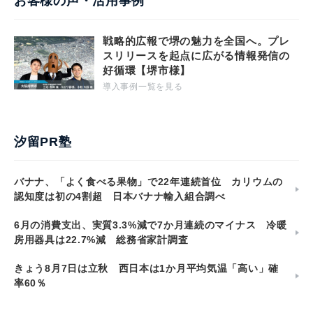
お客様の声・活用事例
戦略的広報で堺の魅力を全国へ。プレ
スリリースを起点に広がる情報発信の
好循環【堺市様】
導入事例一覧を見る
汐留PR塾
バナナ、「よく食べる果物」で22年連続首位 カリウムの
認知度は初の4割超 日本バナナ輸入組合調べ
6月の消費支出、実質3.3%減で7か月連続のマイナス 冷暖
房用器具は22.7%減 総務省家計調査
きょう8月7日は立秋 西日本は1か月平均気温「高い」確
率60％