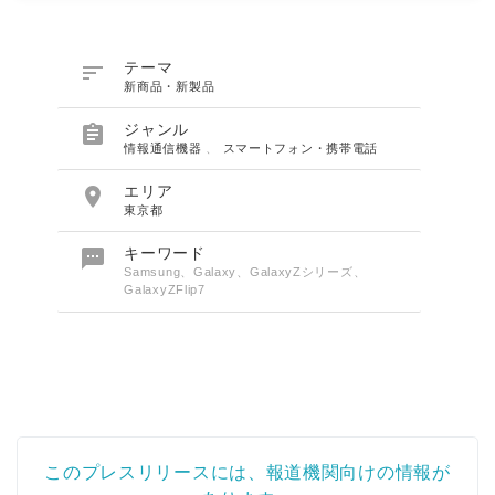

テーマ
新商品・新製品

ジャンル
情報通信機器
、
スマートフォン・携帯電話

エリア
東京都

キーワード
Samsung、Galaxy、GalaxyZシリーズ、
GalaxyZFlip7
このプレスリリースには、報道機関向けの情報が