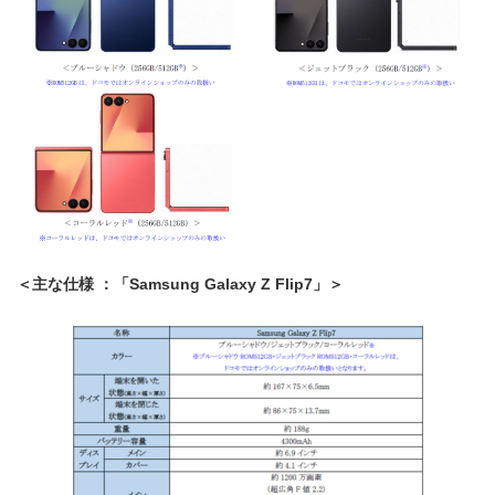
＜主な仕様 ：「
Samsung Galaxy Z Flip7
」＞