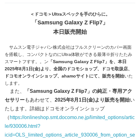
＜ドコモ＞
Ultra
スペックを手のひらに。
「
Samsung Galaxy Z Flip7
」
本日販売開始
サムスン電子ジャパン株式会社はフルスクリーンのカバー画面
を搭載し、コンパクトなのにUltra体験ができる最薄※折りたたみ
スマートフすす。。ン
「
Samsung Galaxy Z Flip7
」を、本日
2025
年
8
月
1
日
(
金
)
より、
全国のドコモショップ、ドコモ取扱店、
ドコモオンラインショップ、
ahamo
サイト
にて、販売を開始
いた
します。
また、
「
Samsung Galaxy Z Flip7
」の純正・専用アク
セサリー
もあわせて、
2025
年
8
月
1
日
(
金
)
より販売を開始
い
たします。詳細はドコモオンラインショップ
（
https://onlineshop.smt.docomo.ne.jp/limited_options/artic
le/930006.html?
icid=OLS_limited_options_article_930006_from_option_se