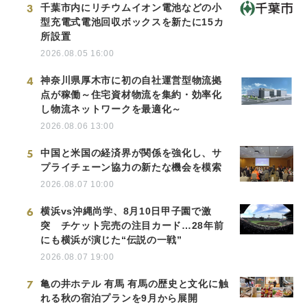
3
千葉市内にリチウムイオン電池などの小
型充電式電池回収ボックスを新たに15カ
所設置
2026.08.05 16:00
4
神奈川県厚木市に初の自社運営型物流拠
点が稼働～住宅資材物流を集約・効率化
し物流ネットワークを最適化～
2026.08.06 13:00
5
中国と米国の経済界が関係を強化し、サ
プライチェーン協力の新たな機会を模索
2026.08.07 10:00
6
横浜vs沖縄尚学、8月10日甲子園で激
突 チケット完売の注目カード…28年前
にも横浜が演じた“伝説の一戦”
2026.08.07 19:00
7
亀の井ホテル 有馬 有馬の歴史と文化に触
れる秋の宿泊プランを9月から展開