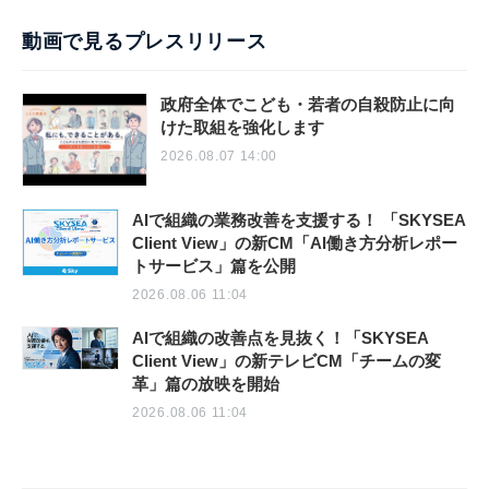
動画で見るプレスリリース
政府全体でこども・若者の自殺防止に向
けた取組を強化します
2026.08.07 14:00
AIで組織の業務改善を支援する！ 「SKYSEA
Client View」の新CM「AI働き方分析レポー
トサービス」篇を公開
2026.08.06 11:04
AIで組織の改善点を見抜く！「SKYSEA
Client View」の新テレビCM「チームの変
革」篇の放映を開始
2026.08.06 11:04