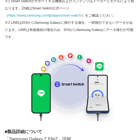
※1 Smart Switchがサポートする機種およびコンテンツはメーカーとモデルにより異
なります。詳細はSmart Switch公式ページ
（
https://www.samsung.com/jp/apps/smart-switch/
）をご確認ください。
※2 LINEはiOSからSamsung Galaxyに移行する場合、一部移行できないデータがあ
ります。LINEは有線接続の場合のみ、iOSからSamsung Galaxyにデータ移行が可能
です。
■
製品詳細について
「Samsung Galaxy Z Flip7」詳細