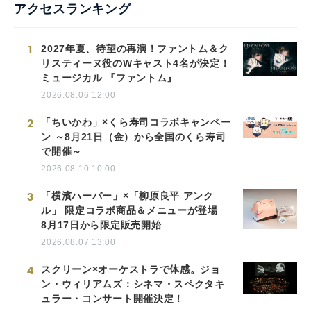
アクセスランキング
1
2027年夏、待望の再演！ファントム＆ク
リスティーヌ役のWキャスト4名が決定！
ミュージカル 『ファントム』
2026.08.06 12:00
2
「ちいかわ」×くら寿司コラボキャンペー
ン ～8月21日（金）から全国のくら寿司
で開催～
2026.08.10 10:00
3
「横濱ハーバー」×「柳原良平 アンク
ル」 限定コラボ商品＆メニューが登場
8月17日から限定販売開始
2026.08.07 13:00
4
スクリーン×オーケストラで体感。ジョ
ン・ウィリアムズ：シネマ・スペクタキ
ュラー・コンサート開催決定！