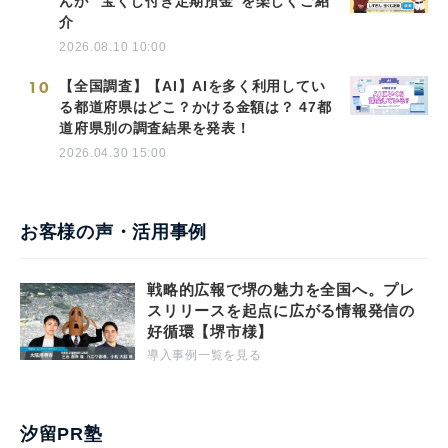
んが “宝くじ付き定期預金”を楽しくご紹
介
2026.08.10 10:00
10
【全国調査】【AI】AIを多く利用してい
る都道府県はどこ？かける金額は？ 47都
道府県別の調査結果を発表！
2026.04.30 15:00
お客様の声・活用事例
戦略的広報で堺の魅力を全国へ。プレ
スリリースを起点に広がる情報発信の
好循環【堺市様】
導入事例一覧を見る
汐留PR塾