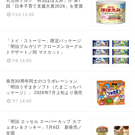
乳児用ミルク「明治ほほえみ」が 第7
回「日本子育て支援大賞2026」を受賞
7/14 11:00
「トイ・ストーリー」限定パッケージ
「明治ブルガリア フローズンヨーグル
トデザート／同 マスカット」
7/8 14:00
発売30周年同士のコラボレーション
「明治うずまきソフト（たまごっちパ
ッケージ）」 2026年7月上旬より発売
Japanese
7/7 14:00
「明治 エッセル スーパーカップ カフ
ェオレ＆クッキー」7月6日 新発売／
English
全国