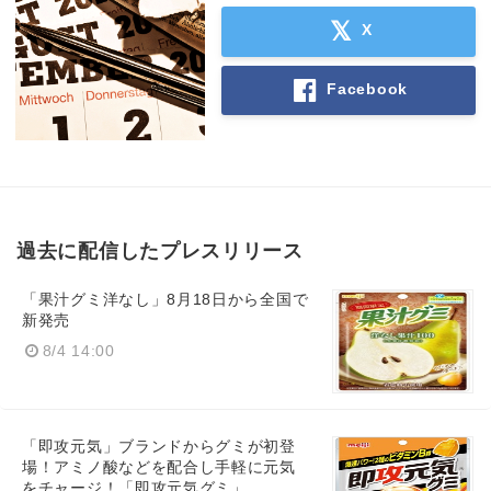
X
Facebook
過去に配信したプレスリリース
「果汁グミ洋なし」8月18日から全国で
新発売
8/4 14:00
「即攻元気」ブランドからグミが初登
場！アミノ酸などを配合し手軽に元気
をチャージ！「即攻元気グミ」