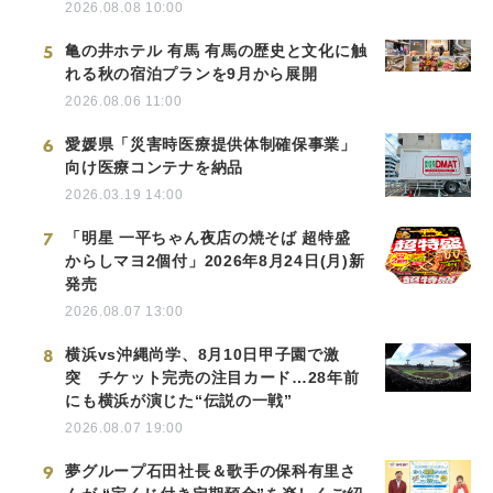
2026.08.08 10:00
5
亀の井ホテル 有馬 有馬の歴史と文化に触
れる秋の宿泊プランを9月から展開
2026.08.06 11:00
6
愛媛県「災害時医療提供体制確保事業」
向け医療コンテナを納品
2026.03.19 14:00
7
「明星 一平ちゃん夜店の焼そば 超特盛
からしマヨ2個付」2026年8月24日(月)新
発売
2026.08.07 13:00
8
横浜vs沖縄尚学、8月10日甲子園で激
突 チケット完売の注目カード…28年前
にも横浜が演じた“伝説の一戦”
2026.08.07 19:00
9
夢グループ石田社長＆歌手の保科有里さ