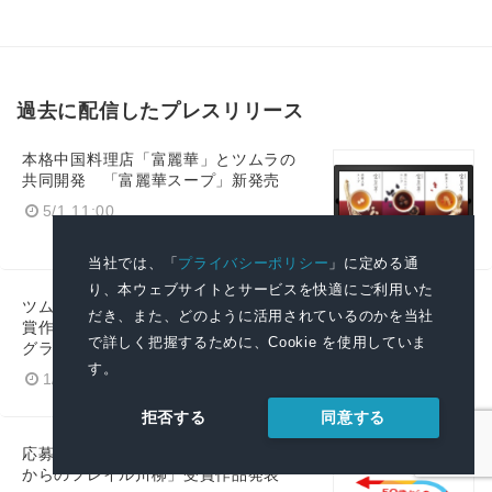
過去に配信したプレスリリース
本格中国料理店「富麗華」とツムラの
共同開発 「富麗華スープ」新発売
5/1 11:00
当社では、「
プライバシーポリシー
」に定める通
り、本ウェブサイトとサービスを快適にご利用いた
ツムラ「50歳からのフレイル川柳」受
だき、また、どのように活用されているのかを当社
賞作品発表会開催 応募総数3万件超！
で詳しく把握するために、Cookie を使用していま
グランプリ作品がついに決定
す。
1/27 20:30
同意する
拒否する
応募総数3万件超！ツムラ第1回「50歳
からのフレイル川柳」受賞作品発表