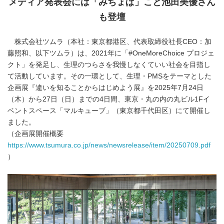
メディア発表会には「みちょぱ」こと池田美優さん
も登壇
株式会社ツムラ（本社：東京都港区、代表取締役社長CEO：加
藤照和、以下ツムラ）は、2021年に「#OneMoreChoice プロジェ
クト」を発足し、生理のつらさを我慢しなくていい社会を目指し
て活動しています。その一環として、生理・PMSをテーマとした
企画展『違いを知ることからはじめよう展』を2025年7月24日
（木）から27日（日）までの4日間、東京・丸の内の丸ビル1Fイ
ベントスペース「マルキューブ」（東京都千代田区）にて開催し
ました。
（企画展開催概要
https://www.tsumura.co.jp/news/newsrelease/item/20250709.pdf
）