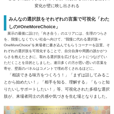
変化が壁に映し出される
みんなの選択肢をそれぞれの言葉で可視化「わた
しの
#OneMoreChoice
」
展示の最後に設けた「向き合う」のエリアには、生理のつらさ
を、我慢しなくていい社会へ向けて、“我慢に代わる選択肢＝
OneMoreChoice”を来場者に書き込んでもらうコーナーを設置。そ
れぞれの選択肢を可視化することで、自分自身や周囲の誰かがつ
らさを抱えたときに、取れる選択肢を広げるヒントにつなげてい
ただくことを目的としました。連日多くの方が思い思いの言葉を
寄せ、壁面のパネルはコメントで埋め尽くされるほどに。
「相談できる味方をつくろう！」「まずは話してみるこ
とから始めたい！」「相手を知る、理解する」「もっと知
りたいしサポートしたい！」等、可視化された多様な選択
肢が、来場者同士の共感や気づきを生む場となりました。