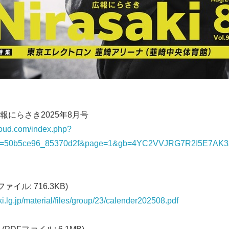
にらさき2025年8月号
cloud.com/index.php?
&bid=50b5ce96_85370d2f&page=1&gb=4YC2VVJRG7R2I5E7
イル: 716.3KB)
ki.lg.jp/material/files/group/23/calender202508.pdf