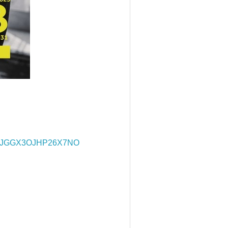
AK3JGGX3OJHP26X7NO