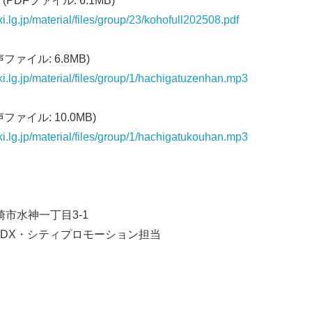
DFファイル: 6.1MB)
ki.lg.jp/material/files/group/23/kohofull202508.pdf
ファイル: 6.8MB)
aki.lg.jp/material/files/group/1/hachigatuzenhan.mp3
ファイル: 10.0MB)
aki.lg.jp/material/files/group/1/hachigatukouhan.mp3
Japanese
韮崎市水神一丁目3-1
DX・シティプロモーション担当