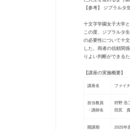
【参考】 ジブラルタ
十文字学園女子大学と
この度、ジブラルタ生
の必要性について十文
した。両者の信頼関係
りよい判断ができるた
【講座の実施概要】
講座名
ファイ
担当教員
狩野 浩
・講師名
田尻 
開講期
2025年