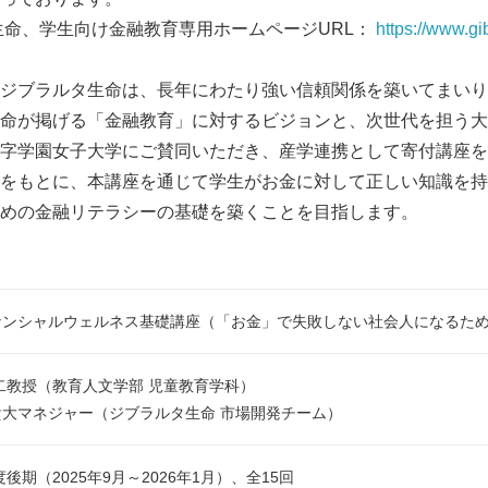
生命、学生向け金融教育専用ホームページURL：
https://www.gib
ジブラルタ生命は、長年にわたり強い信頼関係を築いてまいり
命が掲げる「金融教育」に対するビジョンと、次世代を担う大
字学園女子大学にご賛同いただき、産学連携として寄付講座を
をもとに、本講座を通じて学生がお金に対して正しい知識を持
めの金融リテラシーの基礎を築くことを目指します。
ナンシャルウェルネス基礎講座（「お金」で失敗しない社会人になるた
二教授（教育人文学部 児童教育学科）
貴大マネジャー（ジブラルタ生命 市場開発チーム）
度後期（2025年9月～2026年1月）、全15回