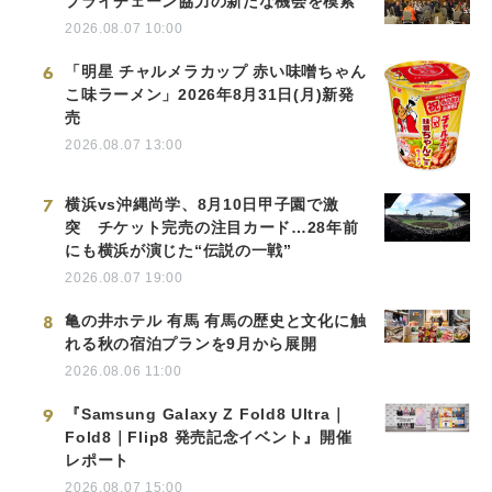
プライチェーン協力の新たな機会を模索
2026.08.07 10:00
6
「明星 チャルメラカップ 赤い味噌ちゃん
こ味ラーメン」2026年8月31日(月)新発
売
2026.08.07 13:00
7
横浜vs沖縄尚学、8月10日甲子園で激
突 チケット完売の注目カード…28年前
にも横浜が演じた“伝説の一戦”
2026.08.07 19:00
8
亀の井ホテル 有馬 有馬の歴史と文化に触
れる秋の宿泊プランを9月から展開
2026.08.06 11:00
9
『Samsung Galaxy Z Fold8 Ultra｜
Fold8｜Flip8 発売記念イベント』開催
レポート
2026.08.07 15:00