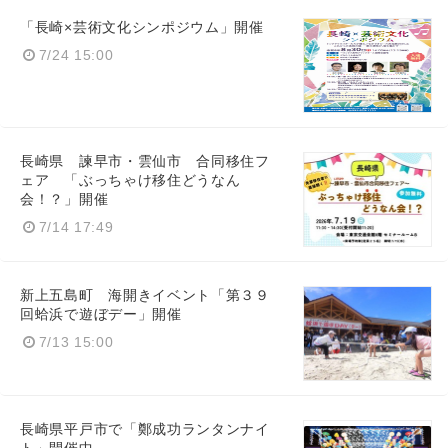
「長崎×芸術文化シンポジウム」開催
7/24 15:00
長崎県 諫早市・雲仙市 合同移住フ
ェア 「ぶっちゃけ移住どうなん
会！？」開催
7/14 17:49
新上五島町 海開きイベント「第３９
回蛤浜で遊ぼデー」開催
7/13 15:00
長崎県平戸市で「鄭成功ランタンナイ