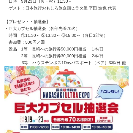
日時：9月23日（火・祝）11:30～
ゲスト：日本旅行おもしろ旅企画ヒラタ屋 平田 進也 代表
【プレゼント・抽選会】
・巨大カプセル抽選会（各部先着70名）
時間：①11:30～ ②13:30～ ③15:30～（各日3部制）
参加費：500円／回
景品：1等 長崎への旅行券50,000円相当 1本/日
2等 長崎への旅行券30,000円相当 2本/日
3等 ハウステンボス1Dayパスポート（ペア）3本/日 他