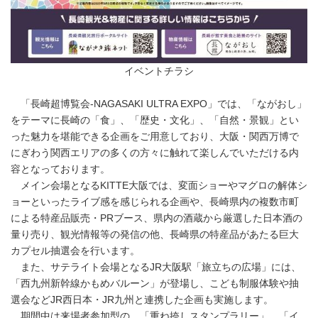
イベントチラシ
「長崎超博覧会-NAGASAKI ULTRA EXPO」では、「ながおし」
をテーマに長崎の「食」、「歴史・文化」、「自然・景観」とい
った魅力を堪能できる企画をご用意しており、大阪・関西万博で
にぎわう関西エリアの多くの方々に触れて楽しんでいただける内
容となっております。
メイン会場となるKITTE大阪では、変面ショーやマグロの解体シ
ョーといったライブ感を感じられる企画や、長崎県内の複数市町
による特産品販売・PRブース、県内の酒蔵から厳選した日本酒の
量り売り、観光情報等の発信の他、長崎県の特産品があたる巨大
カプセル抽選会を行います。
また、サテライト会場となるJR大阪駅「旅立ちの広場」には、
「西九州新幹線かもめバルーン」が登場し、こども制服体験や抽
選会などJR西日本・JR九州と連携した企画も実施します。
期間中は来場者参加型の、「重ね捺しスタンプラリー」、「イ