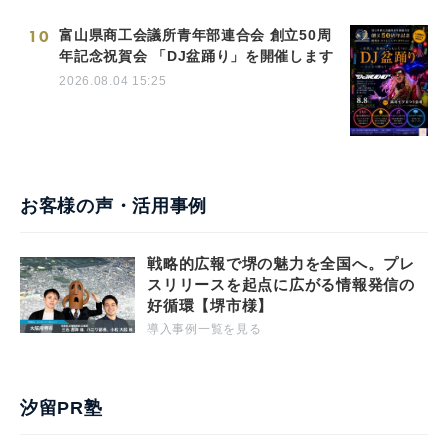
10
富山県商工会議所青年部連合会 創立50周
年記念祝賀会 「DJ盆踊り」を開催します
2026.08.04 15:25
お客様の声・活用事例
戦略的広報で堺の魅力を全国へ。プレ
スリリースを起点に広がる情報発信の
好循環【堺市様】
導入事例一覧を見る
汐留PR塾