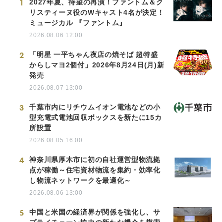
1
2027年夏、待望の再演！ファントム＆ク
リスティーヌ役のWキャスト4名が決定！
ミュージカル 『ファントム』
2026.08.06 12:00
2
「明星 一平ちゃん夜店の焼そば 超特盛
からしマヨ2個付」2026年8月24日(月)新
発売
2026.08.07 13:00
3
千葉市内にリチウムイオン電池などの小
型充電式電池回収ボックスを新たに15カ
所設置
2026.08.05 16:00
4
神奈川県厚木市に初の自社運営型物流拠
点が稼働～住宅資材物流を集約・効率化
し物流ネットワークを最適化～
2026.08.06 13:00
5
中国と米国の経済界が関係を強化し、サ