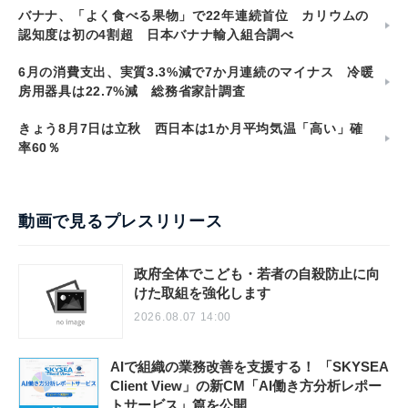
バナナ、「よく食べる果物」で22年連続首位 カリウムの
認知度は初の4割超 日本バナナ輸入組合調べ
6月の消費支出、実質3.3%減で7か月連続のマイナス 冷暖
房用器具は22.7%減 総務省家計調査
きょう8月7日は立秋 西日本は1か月平均気温「高い」確
率60％
動画で見るプレスリリース
政府全体でこども・若者の自殺防止に向
けた取組を強化します
2026.08.07 14:00
AIで組織の業務改善を支援する！ 「SKYSEA
Client View」の新CM「AI働き方分析レポー