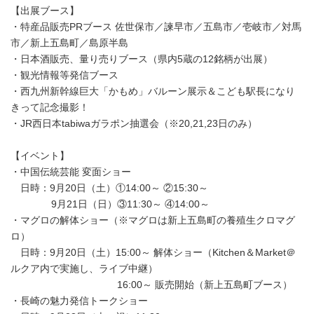
【出展ブース】
・特産品販売PRブース 佐世保市／諫早市／五島市／壱岐市／対馬
市／新上五島町／島原半島
・日本酒販売、量り売りブース（県内5蔵の12銘柄が出展）
・観光情報等発信ブース
・西九州新幹線巨大「かもめ」バルーン展示＆こども駅長になり
きって記念撮影！
・JR西日本tabiwaガラポン抽選会（※20,21,23日のみ）
【イベント】
・中国伝統芸能 変面ショー
日時：9月20日（土）①14:00～ ②15:30～
9月21日（日）③11:30～ ④14:00～
・マグロの解体ショー（※マグロは新上五島町の養殖生クロマグ
ロ）
日時：9月20日（土）15:00～ 解体ショー（Kitchen＆Market＠
ルクア内で実施し、ライブ中継）
16:00～ 販売開始（新上五島町ブース）
・長崎の魅力発信トークショー