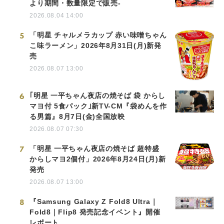
より期間・数量限定で販売-
2026.08.04 14:00
5
「明星 チャルメラカップ 赤い味噌ちゃん
こ味ラーメン」2026年8月31日(月)新発
Japanese
売
2026.08.07 13:00
6
｢明星 一平ちゃん夜店の焼そば 袋 からし
マヨ付 5食パック｣新TV-CM『袋めんを作
る男篇』8月7日(金)全国放映
English
2026.08.07 07:30
7
「明星 一平ちゃん夜店の焼そば 超特盛
からしマヨ2個付」2026年8月24日(月)新
発売
2026.08.07 13:00
8
『Samsung Galaxy Z Fold8 Ultra｜
Fold8｜Flip8 発売記念イベント』開催
レポート