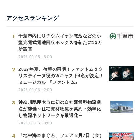
アクセスランキング
1
千葉市内にリチウムイオン電池などの小
型充電式電池回収ボックスを新たに15カ
所設置
2026.08.05 16:00
2
2027年夏、待望の再演！ファントム＆ク
リスティーヌ役のWキャスト4名が決定！
ミュージカル 『ファントム』
2026.08.06 12:00
3
神奈川県厚木市に初の自社運営型物流拠
点が稼働～住宅資材物流を集約・効率化
し物流ネットワークを最適化～
2026.08.06 13:00
4
「地中海本まぐろ」フェア-8月7日（金）