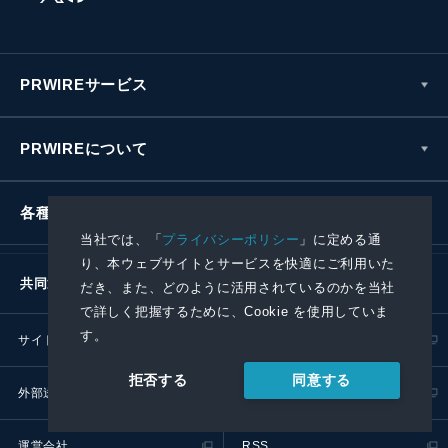
PRWIREサービス
PRWIREについて
各種お問い合わせ
当社では、「
プライバシーポリシー
」に定める通
り、本ウェブサイトとサービスを快適にご利用いた
共同通信社グループ
だき、また、どのように活用されているのかを当社
で詳しく把握するために、Cookie を使用していま
す。
サイトポリシー
プライバシーポリシー
同意する
拒否する
外部送信ポリシー
プレスリリース取扱基準
運営会社
RSS