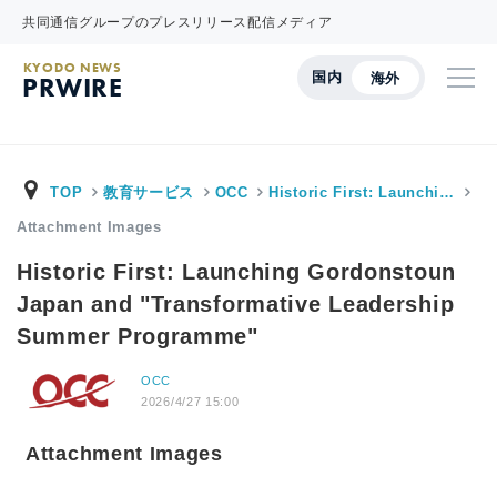
共同通信グループのプレスリリース配信メディア
KYODO NEWS
国内
海外
PRWIRE
TOP
教育サービス
OCC
Historic First: Launchi…
Attachment Images
Historic First: Launching Gordonstoun
Japan and "Transformative Leadership
Summer Programme"
OCC
2026/4/27 15:00
Attachment Images