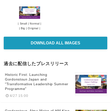
|
Small
|
Normal
|
|
Big
|
Original
|
DOWNLOAD ALL IMAGES
過去に配信したプレスリリース
Historic First: Launching
Gordonstoun Japan and
"Transformative Leadership Summer
Programme"
4/27 15:00
Gordonstoun, Alma Mater of HM King