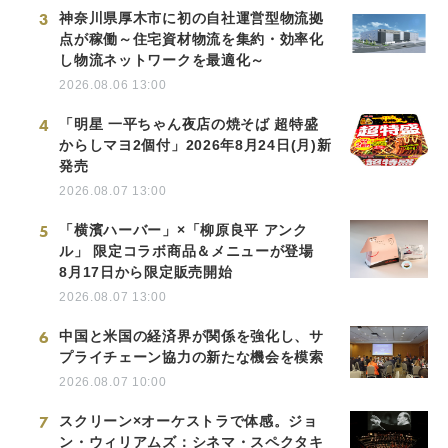
3
神奈川県厚木市に初の自社運営型物流拠
点が稼働～住宅資材物流を集約・効率化
し物流ネットワークを最適化～
2026.08.06 13:00
4
「明星 一平ちゃん夜店の焼そば 超特盛
からしマヨ2個付」2026年8月24日(月)新
発売
2026.08.07 13:00
5
「横濱ハーバー」×「柳原良平 アンク
ル」 限定コラボ商品＆メニューが登場
8月17日から限定販売開始
2026.08.07 13:00
6
中国と米国の経済界が関係を強化し、サ
プライチェーン協力の新たな機会を模索
2026.08.07 10:00
7
スクリーン×オーケストラで体感。ジョ
ン・ウィリアムズ：シネマ・スペクタキ