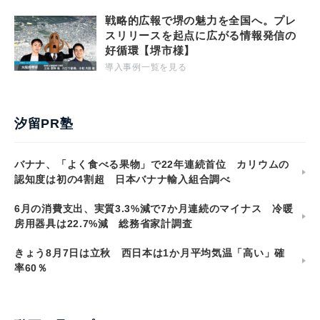
戦略的広報で堺の魅力を全国へ。プレ
スリリースを起点に広がる情報発信の
好循環【堺市様】
導入事例一覧を見る
汐留PR塾
バナナ、「よく食べる果物」で22年連続首位 カリウムの
認知度は初の4割超 日本バナナ輸入組合調べ
6月の消費支出、実質3.3%減で7か月連続のマイナス 冷暖
房用器具は22.7%減 総務省家計調査
きょう8月7日は立秋 西日本は1か月平均気温「高い」確
率60％