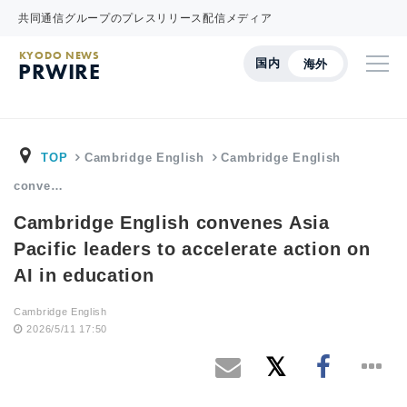
共同通信グループのプレスリリース配信メディア
KYODO NEWS
国内
海外
PRWIRE
TOP
Cambridge English
Cambridge English
conve…
Cambridge English convenes Asia
Pacific leaders to accelerate action on
AI in education
Cambridge English
2026/5/11 17:50