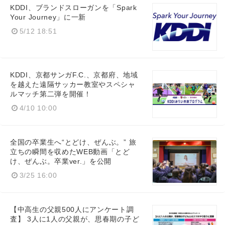
KDDI、ブランドスローガンを「Spark
Your Journey」に一新
5/12 18:51
KDDI、京都サンガF.C.、京都府、地域
を越えた遠隔サッカー教室やスペシャ
ルマッチ第二弾を開催！
4/10 10:00
全国の卒業生へ“とどけ、ぜんぶ。” 旅
立ちの瞬間を収めたWEB動画「とど
け、ぜんぶ。卒業ver.」を公開
3/25 16:00
【中高生の父親500人にアンケート調
査】 3人に1人の父親が、思春期の子ど