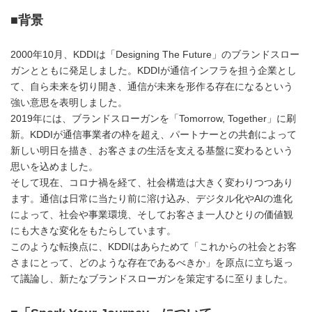
■
背景
2000年10月、KDDIは「Designing The Future」のブランドスロー
ガンとともに発足しました。KDDIが通信インフラを担う企業とし
て、自ら未来を切り開き、通信が未来を形作る存在になるという
強い意思を表明しました。
2019年には、ブランドスローガンを「Tomorrow, Together」に刷
新。KDDIが通信事業者の枠を超え、パートナーとの共創によって
新しい明日を描き、お客さまの生活を支える基盤に変わるという
思いを込めました。
そして現在、コロナ禍を経て、社会構造は大きく変わりつつあり
ます。通信は日常に当たり前に溶け込み、デジタル化やAIの進化
によって、社会や事業環境、そしてお客さま一人ひとりの価値観
にも大きな変化をもたらしています。
このような転換点に、KDDIはあらためて「これからの社会とお客
さまにとって、どのような存在であるべきか」を原点に立ち返っ
て議論し、新たなブランドスローガンを策定するに至りました。