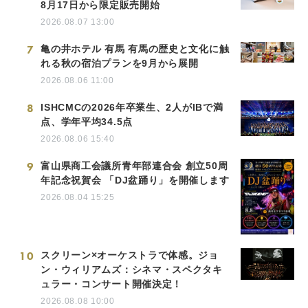
8月17日から限定販売開始
2026.08.07 13:00
7
亀の井ホテル 有馬 有馬の歴史と文化に触
れる秋の宿泊プランを9月から展開
2026.08.06 11:00
8
ISHCMCの2026年卒業生、2人がIBで満
点、学年平均34.5点
2026.08.06 15:40
9
富山県商工会議所青年部連合会 創立50周
年記念祝賀会 「DJ盆踊り」を開催します
2026.08.04 15:25
10
スクリーン×オーケストラで体感。ジョ
ン・ウィリアムズ：シネマ・スペクタキ
ュラー・コンサート開催決定！
2026.08.08 10:00