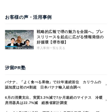
お客様の声・活用事例
戦略的広報で堺の魅力を全国へ。プレ
スリリースを起点に広がる情報発信の
好循環【堺市様】
導入事例一覧を見る
汐留PR塾
バナナ、「よく食べる果物」で22年連続首位 カリウムの
認知度は初の4割超 日本バナナ輸入組合調べ
6月の消費支出、実質3.3%減で7か月連続のマイナス 冷暖
房用器具は22.7%減 総務省家計調査