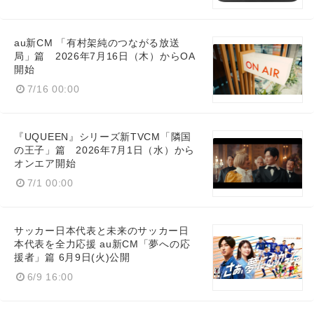
au新CM 「有村架純のつながる放送
局」篇 2026年7月16日（木）からOA
開始
7/16 00:00
『UQUEEN』シリーズ新TVCM「隣国
の王子」篇 2026年7月1日（水）から
Japanese
オンエア開始
7/1 00:00
サッカー日本代表と未来のサッカー日
English
本代表を全力応援 au新CM「夢への応
援者」篇 6月9日(火)公開
6/9 16:00