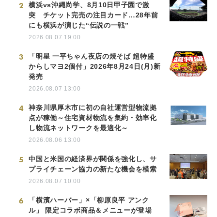
2
横浜vs沖縄尚学、8月10日甲子園で激
突 チケット完売の注目カード…28年前
にも横浜が演じた“伝説の一戦”
2026.08.07 19:00
3
「明星 一平ちゃん夜店の焼そば 超特盛
からしマヨ2個付」2026年8月24日(月)新
発売
2026.08.07 13:00
4
神奈川県厚木市に初の自社運営型物流拠
点が稼働～住宅資材物流を集約・効率化
し物流ネットワークを最適化～
2026.08.06 13:00
5
中国と米国の経済界が関係を強化し、サ
プライチェーン協力の新たな機会を模索
2026.08.07 10:00
6
「横濱ハーバー」×「柳原良平 アンク
ル」 限定コラボ商品＆メニューが登場