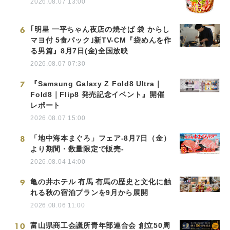
2026.08.07 13:00
6
｢明星 一平ちゃん夜店の焼そば 袋 からし
マヨ付 5食パック｣新TV-CM『袋めんを作
る男篇』8月7日(金)全国放映
2026.08.07 07:30
7
『Samsung Galaxy Z Fold8 Ultra｜
Fold8｜Flip8 発売記念イベント』開催
レポート
2026.08.07 15:00
8
「地中海本まぐろ」フェア-8月7日（金）
より期間・数量限定で販売-
2026.08.04 14:00
9
亀の井ホテル 有馬 有馬の歴史と文化に触
れる秋の宿泊プランを9月から展開
2026.08.06 11:00
10
富山県商工会議所青年部連合会 創立50周