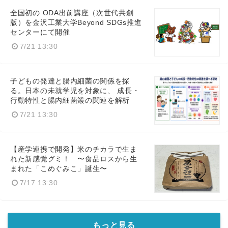
全国初の ODA出前講座（次世代共創
版）を金沢工業大学Beyond SDGs推進
センターにて開催
7/21 13:30
子どもの発達と腸内細菌の関係を探
る。日本の未就学児を対象に、 成長・
行動特性と腸内細菌叢の関連を解析
7/21 13:30
【産学連携で開発】米のチカラで生ま
れた新感覚グミ！ 〜食品ロスから生
まれた「こめぐみこ」誕生〜
7/17 13:30
もっと見る