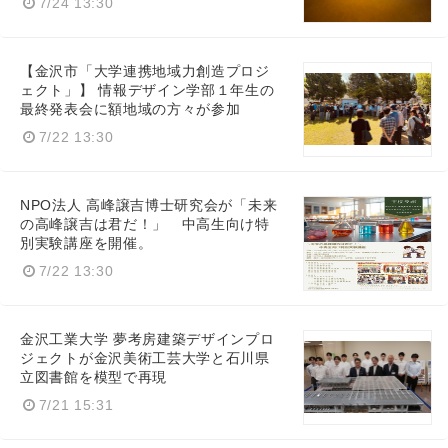
7/24 13:30
【金沢市「大学連携地域力創造プロジ
ェクト」】 情報デザイン学部１年生の
最終発表会に額地域の方々が参加
7/22 13:30
NPO法人 高峰譲吉博士研究会が「未来
の高峰譲吉は君だ！」 中高生向け特
別実験講座を開催。
7/22 13:30
金沢工業大学 夢考房建築デザインプロ
ジェクトが金沢美術工芸大学と石川県
立図書館を模型で再現
7/21 15:31