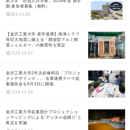
業大学「社会人共学者」2026年度 後学
期 参加者募集（無料）
8/3 13:30
【金沢工業大学 産学連携】南海トラフ
等巨大地震に備える「開放型アルミ耐
震シェルター」の耐震性を実証
7/29 13:37
金沢工業大学2年次必修科目「プロジェ
Japanese
クトデザインⅡ」。 企業連携テーマ提
案報告会を8月3日に開催。
7/29 13:30
English
金沢工業大学起業部がプロジェクショ
ンマッピングによる“デジタル盆踊り”と
夜店を実施