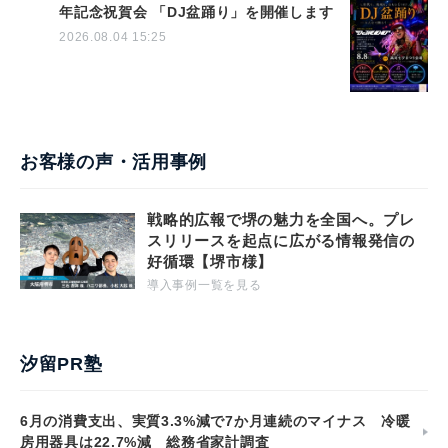
年記念祝賀会 「DJ盆踊り」を開催します
2026.08.04 15:25
お客様の声・活用事例
戦略的広報で堺の魅力を全国へ。プレ
スリリースを起点に広がる情報発信の
好循環【堺市様】
導入事例一覧を見る
汐留PR塾
6月の消費支出、実質3.3%減で7か月連続のマイナス 冷暖
房用器具は22.7%減 総務省家計調査