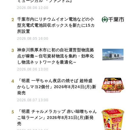
ミュージカル 『ファントム』
2026.08.06 12:00
2
千葉市内にリチウムイオン電池などの小
型充電式電池回収ボックスを新たに15カ
所設置
2026.08.05 16:00
3
神奈川県厚木市に初の自社運営型物流拠
点が稼働～住宅資材物流を集約・効率化
し物流ネットワークを最適化～
2026.08.06 13:00
4
「明星 一平ちゃん夜店の焼そば 超特盛
からしマヨ2個付」2026年8月24日(月)新
発売
2026.08.07 13:00
5
「明星 チャルメラカップ 赤い味噌ちゃん
こ味ラーメン」2026年8月31日(月)新発
売