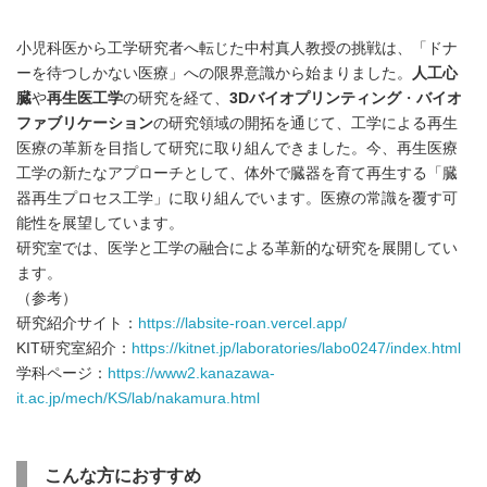
小児科医から工学研究者へ転じた中村真人教授の挑戦は、「ドナ
ーを待つしかない医療」への限界意識から始まりました。
人工心
臓
や
再生医工学
の研究を経て、
3D
バイオプリンティング
・
バイオ
ファブリケーション
の研究領域の開拓を通じて、工学による再生
医療の革新を目指して研究に取り組んできました。今、再生医療
工学の新たなアプローチとして、体外で臓器を育て再生する「臓
器再生プロセス工学」に取り組んでいます。医療の常識を覆す可
能性を展望しています。
研究室では、医学と工学の融合による革新的な研究を展開してい
ます。
（参考）
研究紹介サイト：
https://labsite-roan.vercel.app/
KIT研究室紹介：
https://kitnet.jp/laboratories/labo0247/index.html
学科ページ：
https://www2.kanazawa-
it.ac.jp/mech/KS/lab/nakamura.html
こんな方におすすめ