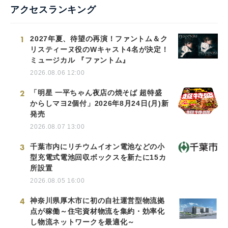
アクセスランキング
1
2027年夏、待望の再演！ファントム＆ク
リスティーヌ役のWキャスト4名が決定！
ミュージカル 『ファントム』
2026.08.06 12:00
2
「明星 一平ちゃん夜店の焼そば 超特盛
からしマヨ2個付」2026年8月24日(月)新
発売
2026.08.07 13:00
3
千葉市内にリチウムイオン電池などの小
型充電式電池回収ボックスを新たに15カ
所設置
2026.08.05 16:00
4
神奈川県厚木市に初の自社運営型物流拠
点が稼働～住宅資材物流を集約・効率化
し物流ネットワークを最適化～