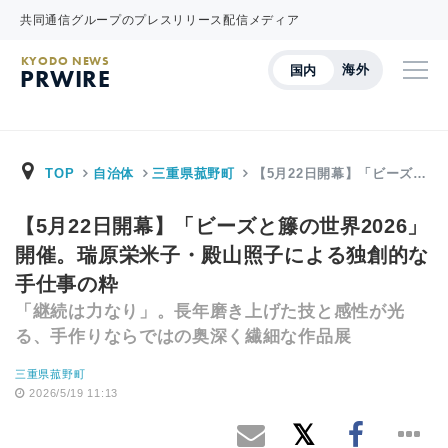
共同通信グループのプレスリリース配信メディア
KYODO NEWS
海外
国内
PRWIRE
TOP
自治体
三重県菰野町
【5月22日開幕】「ビーズ…
【5月22日開幕】「ビーズと籐の世界2026」
開催。瑞原栄米子・殿山照子による独創的な
手仕事の粋
「継続は力なり」。長年磨き上げた技と感性が光
る、手作りならではの奥深く繊細な作品展
三重県菰野町
2026/5/19 11:13