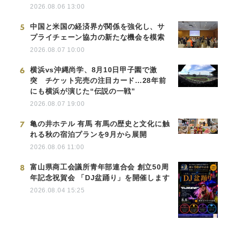
2026.08.06 13:00
5
中国と米国の経済界が関係を強化し、サ
プライチェーン協力の新たな機会を模索
2026.08.07 10:00
6
横浜vs沖縄尚学、8月10日甲子園で激
突 チケット完売の注目カード…28年前
にも横浜が演じた“伝説の一戦”
2026.08.07 19:00
7
亀の井ホテル 有馬 有馬の歴史と文化に触
れる秋の宿泊プランを9月から展開
2026.08.06 11:00
8
富山県商工会議所青年部連合会 創立50周
年記念祝賀会 「DJ盆踊り」を開催します
2026.08.04 15:25