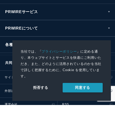
PRWIREサービス
PRWIREについて
各種お問い合わせ
当社では、「
プライバシーポリシー
」に定める通
り、本ウェブサイトとサービスを快適にご利用いた
共同通信社グループ
だき、また、どのように活用されているのかを当社
で詳しく把握するために、Cookie を使用していま
す。
サイトポリシー
プライバシーポリシー
同意する
拒否する
外部送信ポリシー
プレスリリース取扱基準
運営会社
RSS