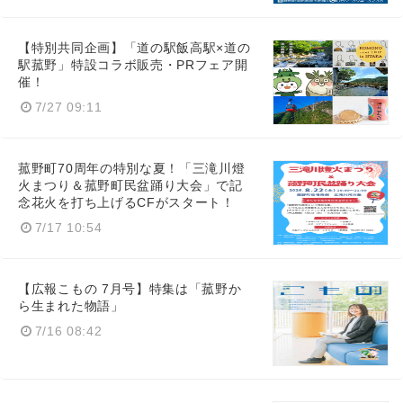
【特別共同企画】「道の駅飯高駅×道の
駅菰野」特設コラボ販売・PRフェア開
催！
7/27 09:11
菰野町70周年の特別な夏！「三滝川燈
火まつり＆菰野町民盆踊り大会」で記
念花火を打ち上げるCFがスタート！
7/17 10:54
【広報こもの 7月号】特集は「菰野か
ら生まれた物語」
7/16 08:42