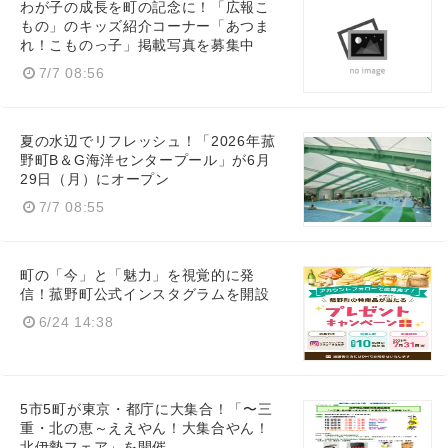
わが子の成長を町の記念に！「広報こ
もの」のキッズ紹介コーナー「あつま
れ！こものっ子」掲載写真を募集中
7/7 08:56
Japanese
夏の水辺でリフレッシュ！「2026年菰
野町B＆G海洋センタープール」が6月
29日（月）にオープン
7/7 08:55
English
町の「今」と「魅力」を視覚的に発
信！菰野町公式インスタグラムを開設
6/24 14:38
5市5町が東京・都庁に大集合！「〜三
重・北の恵～ええやん！大集合やん！
北伊勢フェア」を開催