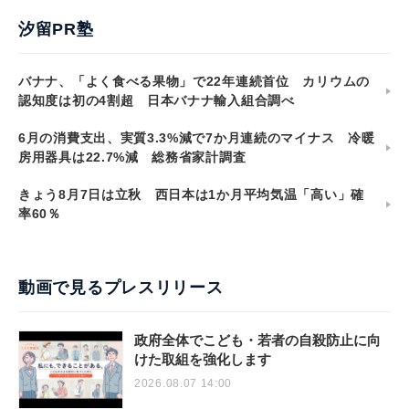
汐留PR塾
バナナ、「よく食べる果物」で22年連続首位 カリウムの
認知度は初の4割超 日本バナナ輸入組合調べ
6月の消費支出、実質3.3%減で7か月連続のマイナス 冷暖
房用器具は22.7%減 総務省家計調査
きょう8月7日は立秋 西日本は1か月平均気温「高い」確
率60％
動画で見るプレスリリース
政府全体でこども・若者の自殺防止に向
けた取組を強化します
2026.08.07 14:00