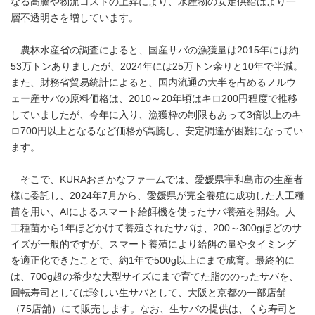
なる高騰や物流コストの上昇により、水産物の安定供給はより一
層不透明さを増しています。
農林水産省の調査によると、国産サバの漁獲量は2015年には約
53万トンありましたが、2024年には25万トン余りと10年で半減。
また、財務省貿易統計によると、国内流通の大半を占めるノルウ
ェー産サバの原料価格は、2010～20年頃はキロ200円程度で推移
していましたが、今年に入り、漁獲枠の制限もあって3倍以上のキ
ロ700円以上となるなど価格が高騰し、安定調達が困難になってい
ます。
そこで、KURAおさかなファームでは、愛媛県宇和島市の生産者
様に委託し、2024年7月から、愛媛県が完全養殖に成功した人工種
苗を用い、AIによるスマート給餌機を使ったサバ養殖を開始。人
工種苗から1年ほどかけて養殖されたサバは、200～300gほどのサ
イズが一般的ですが、スマート養殖により給餌の量やタイミング
を適正化できたことで、約1年で500g以上にまで成育。最終的に
は、700g超の希少な大型サイズにまで育てた脂ののったサバを、
回転寿司としては珍しい生サバとして、大阪と京都の一部店舗
（75店舗）にて販売します。なお、生サバの提供は、くら寿司と