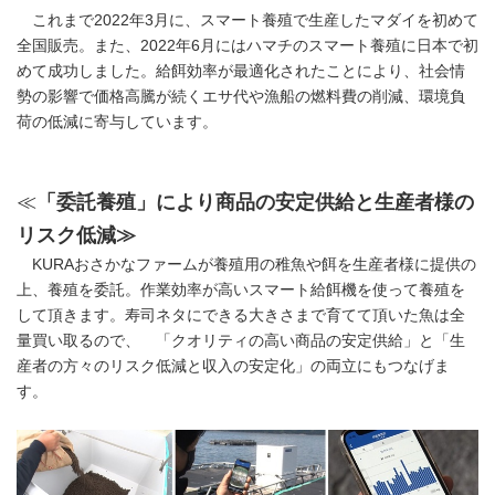
これまで2022年3月に、スマート養殖で生産したマダイを初めて
全国販売。また、2022年6月にはハマチのスマート養殖に日本で初
めて成功しました。給餌効率が最適化されたことにより、社会情
勢の影響で価格高騰が続くエサ代や漁船の燃料費の削減、環境負
荷の低減に寄与しています。
≪
「委託養殖」により商品の安定供給と生産者様の
リスク低減≫
KURAおさかなファームが養殖用の稚魚や餌を生産者様に提供の
上、養殖を委託。作業効率が高いスマート給餌機を使って養殖を
して頂きます。寿司ネタにできる大きさまで育てて頂いた魚は全
量買い取るので、 「クオリティの高い商品の安定供給」と「生
産者の方々のリスク低減と収入の安定化」の両立にもつなげま
す。