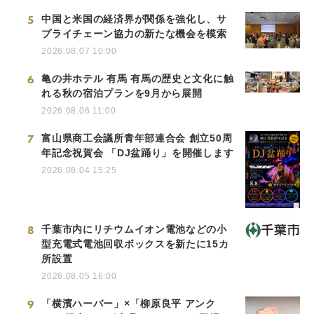
5
中国と米国の経済界が関係を強化し、サ
プライチェーン協力の新たな機会を模索
2026.08.07 10:00
6
亀の井ホテル 有馬 有馬の歴史と文化に触
れる秋の宿泊プランを9月から展開
2026.08.06 11:00
7
富山県商工会議所青年部連合会 創立50周
年記念祝賀会 「DJ盆踊り」を開催します
2026.08.04 15:25
8
千葉市内にリチウムイオン電池などの小
型充電式電池回収ボックスを新たに15カ
所設置
2026.08.05 16:00
9
「横濱ハーバー」×「柳原良平 アンク