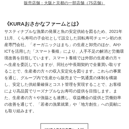
販売店舗：大阪と京都の一部店舗（75店舗）
《
KURA
おさかなファームとは》
サスティナブルな漁業の発展と魚の安定供給を図るため、2021年
11月、くら寿司の子会社として設立した回転寿司チェーン初の水
産専門会社。「オーガニックはまち」の生産と卸売のほか、AIや
ICTを活用した「スマート養殖」により、人手不足の解消と労働環
境改善を目指しています。スマート養殖では外部の生産者の方々
へ生産を委託していますが、同社が中長期契約で全量買い取りす
ることで、生産者の方々の収入安定化を図ります。これらの事業
を通じ、グループ内で生産から販売まで一気通貫の体制を構築
し、安定した供給量確保とコスト管理を実現することで、お客様
により高品質でリーズナブルなお寿司の提供を目指します。ま
た、生産者の方々や漁協とも連携し、収益機会の提供と労働効率
の改善を通じて、「若者の漁業就業」や「地方創生」への貢献に
も取り組みます。