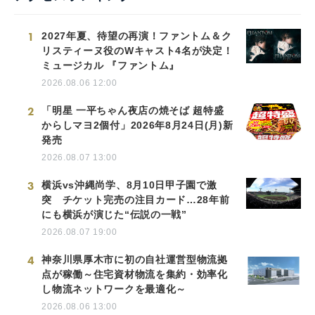
1
2027年夏、待望の再演！ファントム＆ク
リスティーヌ役のWキャスト4名が決定！
ミュージカル 『ファントム』
2026.08.06 12:00
2
「明星 一平ちゃん夜店の焼そば 超特盛
からしマヨ2個付」2026年8月24日(月)新
発売
2026.08.07 13:00
3
横浜vs沖縄尚学、8月10日甲子園で激
突 チケット完売の注目カード…28年前
にも横浜が演じた“伝説の一戦”
2026.08.07 19:00
4
神奈川県厚木市に初の自社運営型物流拠
点が稼働～住宅資材物流を集約・効率化
し物流ネットワークを最適化～
2026.08.06 13:00