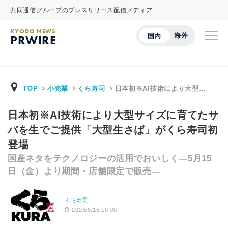
共同通信グループのプレスリリース配信メディア
KYODO NEWS
海外
国内
PRWIRE
TOP
小売業
くら寿司
日本初※AI技術により大型…
日本初※AI技術により大型サイズに育てたサ
バを生でご提供「大型生さば」がくら寿司初
登場
国産ネタをテクノロジーの活用でおいしく―5月15
日（金）より期間・店舗限定で販売―
くら寿司
2026/5/15 10:00