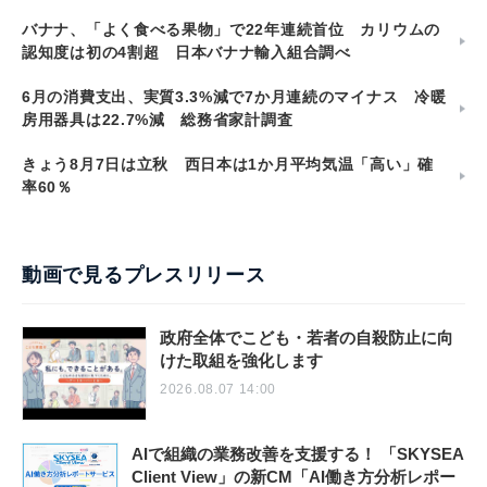
バナナ、「よく食べる果物」で22年連続首位 カリウムの
認知度は初の4割超 日本バナナ輸入組合調べ
6月の消費支出、実質3.3%減で7か月連続のマイナス 冷暖
房用器具は22.7%減 総務省家計調査
きょう8月7日は立秋 西日本は1か月平均気温「高い」確
率60％
動画で見るプレスリリース
政府全体でこども・若者の自殺防止に向
けた取組を強化します
2026.08.07 14:00
AIで組織の業務改善を支援する！ 「SKYSEA
Client View」の新CM「AI働き方分析レポー