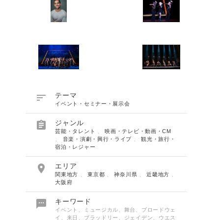

テーマ
イベント・セミナー・展示会

ジャンル
芸能・タレント
、
映画・テレビ・動画・CM
、
音楽・演劇・興行・ライブ
、
観光・旅行・
宿泊・レジャー

エリア
関東地方
、
東京都
、
神奈川県
、
近畿地方
、
大阪府

キーワード
イベント、ミュージカル、舞台、ブロードウェ
イ、来日、ブラッドリー、ジェイデン、ウエス