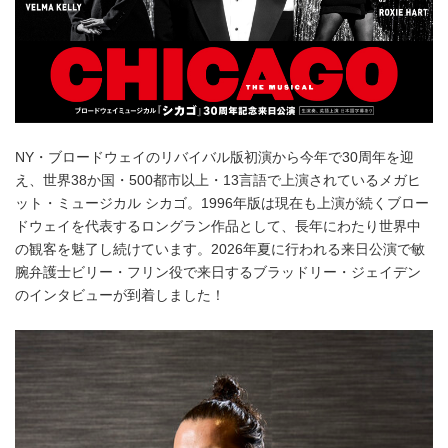
NY・ブロードウェイのリバイバル版初演から今年で30周年を迎
え、世界38か国・500都市以上・13言語で上演されているメガヒ
ット・ミュージカル シカゴ。1996年版は現在も上演が続くブロー
ドウェイを代表するロングラン作品として、長年にわたり世界中
の観客を魅了し続けています。2026年夏に行われる来日公演で敏
腕弁護士ビリー・フリン役で来日するブラッドリー・ジェイデン
のインタビューが到着しました！