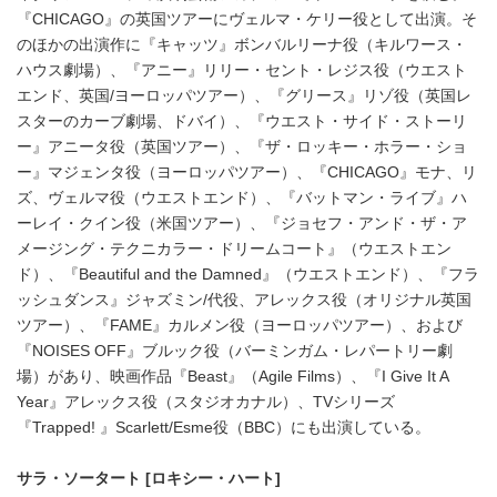
『CHICAGO』の英国ツアーにヴェルマ・ケリー役として出演。そ
のほかの出演作に『キャッツ』ボンバルリーナ役（キルワース・
ハウス劇場）、『アニー』リリー・セント・レジス役（ウエスト
エンド、英国/ヨーロッパツアー）、『グリース』リゾ役（英国レ
スターのカーブ劇場、ドバイ）、『ウエスト・サイド・ストーリ
ー』アニータ役（英国ツアー）、『ザ・ロッキー・ホラー・ショ
ー』マジェンタ役（ヨーロッパツアー）、『CHICAGO』モナ、リ
ズ、ヴェルマ役（ウエストエンド）、『バットマン・ライブ』ハ
ーレイ・クイン役（米国ツアー）、『ジョセフ・アンド・ザ・ア
メージング・テクニカラー・ドリームコート』（ウエストエン
ド）、『Beautiful and the Damned』（ウエストエンド）、『フラ
ッシュダンス』ジャズミン/代役、アレックス役（オリジナル英国
ツアー）、『FAME』カルメン役（ヨーロッパツアー）、および
『NOISES OFF』ブルック役（バーミンガム・レパートリー劇
Japanese
場）があり、映画作品『Beast』（Agile Films）、『I Give It A
Year』アレックス役（スタジオカナル）、TVシリーズ
『Trapped! 』Scarlett/Esme役（BBC）にも出演している。
サラ・ソータート
[
ロキシー・ハート
]