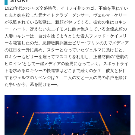
STORY
1920年代のジャズ全盛時代、イリノイ州シカゴ。不倫を重ねてい
た夫と妹を殺した元ナイトクラブ・ダンサー、ヴェルマ・ケリー
が収監されている監獄に、新顔がやってくる。彼女の名はロキシ
ー・ハート。冴えない夫エイモスに飽き飽きしている女優志願の
人妻ロキシーは、自分を捨てようとした愛人フレッド・ケイスリ
ーを殺害したのだ。悪徳敏腕弁護士ビリー･フリンの力でメディア
の注目を一身に集め、スターとなっていたヴェルマに負けじと、
ロキシーもビリーを雇ってマスコミを利用し、正当防衛の“悲劇の
ヒロイン”として一躍メディアの寵児になっていく。スポットライ
トを求めるロキシーの快進撃はどこまで続くのか？ 彼女と反目
するヴェルマのリベンジは？ 二人の女と一人の男の名声を賭け
た争いが今、幕を開ける──。