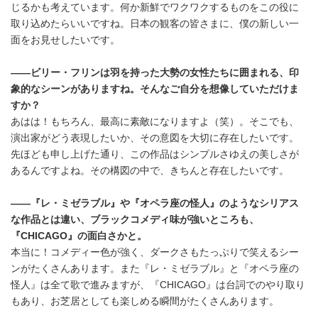
じるかも考えています。何か新鮮でワクワクするものをこの役に
取り込めたらいいですね。日本の観客の皆さまに、僕の新しい一
面をお見せしたいです。
――ビリー・フリンは羽を持った大勢の女性たちに囲まれる、印
象的なシーンがありますね。そんなご自分を想像していただけま
すか？
あはは！もちろん、最高に素敵になりますよ（笑）。そこでも、
演出家がどう表現したいか、その意図を大切に存在したいです。
先ほども申し上げた通り、この作品はシンプルさゆえの美しさが
あるんですよね。その構図の中で、きちんと存在したいです。
――『レ・ミゼラブル』や『オペラ座の怪人』のようなシリアス
な作品とは違い、ブラックコメディ味が強いところも、
『CHICAGO』の面白さかと。
本当に！コメディー色が強く、ダークさもたっぷりで笑えるシー
ンがたくさんあります。また『レ・ミゼラブル』と『オペラ座の
怪人』は全て歌で進みますが、『CHICAGO』は台詞でのやり取り
もあり、お芝居としても楽しめる瞬間がたくさんあります。