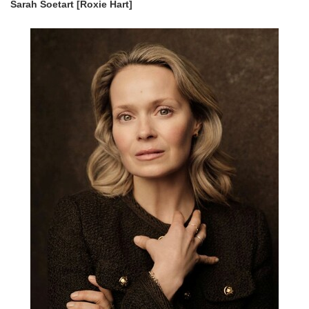
Sarah Soetart [Roxie Hart]
English