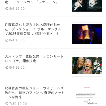
定！ ミュージカル 『ファントム』
8/6 12:00
近藤真彦らも驚き！鈴木愛理が魅せ
た！プレスショー！ ブルーマングルー
プ2026新宿公演 大好評開催中！！
8/4 15:00
大河ドラマ「豊臣兄弟！」コンサート
11/7（土）開催決定！
8/4 12:00
映画音楽の巨匠ジョン・ウィリアムズ
氏から、日本のファンへ 奇跡のメッセ
ージが到来！
7/30 10:00