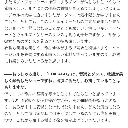
またボブ・フォッシーの振付によるダンスが信じられないくらい
素晴らしい。まさにこの作品の象徴と言えるでしょう。僕はミュ
ージカルの大学に通いましたが、ダンスは最小限しか学びません
でした。それでも、このクリエイターたちの才能が結集した豊か
なショーの一部になれることがとても嬉しい。特にロキシー・ハ
ートとヴェルマ・ケリーのダンスは見応え十分ですから、袖から
彼女たちのダンスを見ることが待ち遠しいです。
衣裳も美術も美しく、作品全体がまるで高級な料理のよう。ミュ
ージカルを完璧にする素晴らしい素材が揃っていますので、絶対
にお楽しみいただけるかと思います。
――おっしゃる通り、『CHICAGO』は、音楽とダンス、物語が美
しく融合したショーですね。出演にあたり、心掛けていることは
ありますか。
僕は、この作品の基礎を尊重しなければならないと思っていま
す。30年も続いている作品ですから、その価値を損なうことな
く、あるがままに表現しなければなりません。どんな演出になる
のか、そして演出家が私に何を期待しているのかにも注意を向け
つつ、これから始まる稽古で役を積み上げていきたいです。