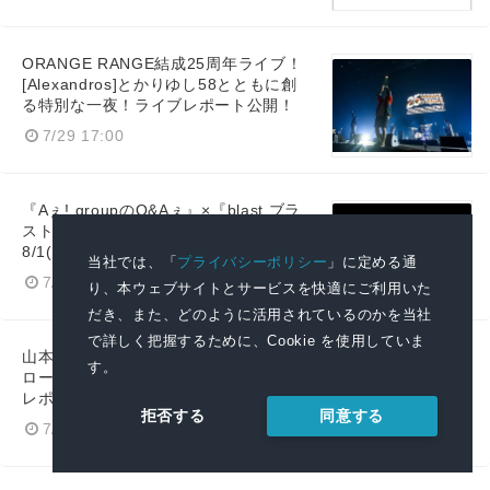
ORANGE RANGE結成25周年ライブ！
[Alexandros]とかりゆし58とともに創
る特別な一夜！ライブレポート公開！
7/29 17:00
『Aぇ! groupのQ&Aぇ』×『blast ブラ
スト！』スペシャルコラボが実現！
8/1(土)13:35~フジテレビで放送決定
当社では、「
プライバシーポリシー
」に定める通
7/29 10:00
り、本ウェブサイトとサービスを快適にご利用いた
だき、また、どのように活用されているのかを当社
で詳しく把握するために、Cookie を使用していま
山本耕史、ゆりやんレトリィバァとブ
す。
ロードウェイキャストが集結！ 稽古場
レポート＆歌唱シーン映像が到着
同意する
拒否する
7/28 10:00