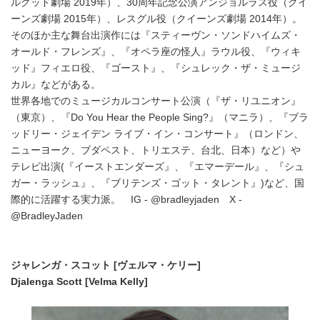
ルグッド劇場 2019年）、30周年記念公演アンジョルラス役（クイ
ーンズ劇場 2015年）、レスグル役（クイーンズ劇場 2014年）。
そのほか主な舞台出演作には『スティーヴン・ソンドハイムズ・
オールド・フレンズ』、『オペラ座の怪人』ラウル役、『ウィキ
ッド』フィエロ役、『ゴースト』、『シュレック・ザ・ミュージ
カル』などがある。
世界各地でのミュージカルコンサート公演（『ザ・リユニオン』
（東京）、『Do You Hear the People Sing?』（マニラ）、『ブラ
ッドリー・ジェイデン ライブ・イン・コンサート』（ロンドン、
ニューヨーク、ブダペスト、トリエステ、台北、日本）など）や
テレビ出演(『イーストエンダーズ』、『エマーデール』、『シュ
ガー・ラッシュ』、『ブリテンズ・ゴット・タレント』)など、国
際的に活躍する実力派。 IG - @bradleyjaden X -
@BradleyJaden
ジャレンガ・スコット
[
ヴェルマ・ケリー
]
Djalenga Scott [Velma Kelly]