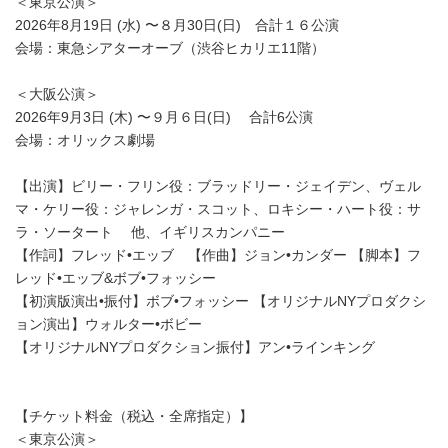
＜東京公演＞
2026年8月19日 (水) 〜８月30日(日) 合計１６公演
会場：東急シアターオーブ（渋谷ヒカリエ11階）
＜大阪公演＞
2026年9月3日 (木) 〜９月６日(日) 合計6公演
会場：オリックス劇場
【出演】ビリー・フリン役：ブラッドリー・ジェイデン、ヴェル
マ・ケリー役：ジャレンガ・スコット、ロキシー・ハート役：サ
ラ・ソータート 他、イギリスカンパニー
【作詞】フレッド•エッブ 【作曲】ジョン•カンダー 【脚本】フ
レッド•エッブ&ボブ•フォッシー
【初演版演出•振付】ボブ•フォッシー 【オリジナルNYプロダクシ
ョン演出】ウォルター•ボビー
【オリジナルNYプロダクション振付】アン•ラインキング
【チケット料金（税込・全席指定）】
＜東京公演＞