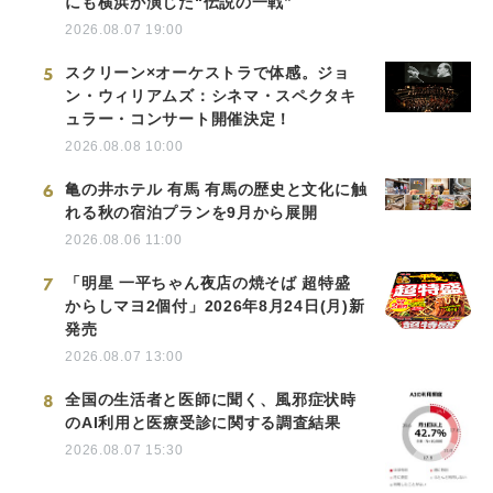
にも横浜が演じた“伝説の一戦”
2026.08.07 19:00
5
スクリーン×オーケストラで体感。ジョ
ン・ウィリアムズ：シネマ・スペクタキ
ュラー・コンサート開催決定！
2026.08.08 10:00
6
亀の井ホテル 有馬 有馬の歴史と文化に触
れる秋の宿泊プランを9月から展開
2026.08.06 11:00
7
「明星 一平ちゃん夜店の焼そば 超特盛
からしマヨ2個付」2026年8月24日(月)新
発売
2026.08.07 13:00
8
全国の生活者と医師に聞く、風邪症状時
のAI利用と医療受診に関する調査結果
2026.08.07 15:30