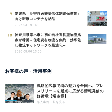
9
愛媛県「災害時医療提供体制確保事業」
向け医療コンテナを納品
2026.03.19 14:00
10
神奈川県厚木市に初の自社運営型物流拠
点が稼働～住宅資材物流を集約・効率化
し物流ネットワークを最適化～
2026.08.06 13:00
お客様の声・活用事例
戦略的広報で堺の魅力を全国へ。プレ
スリリースを起点に広がる情報発信の
好循環【堺市様】
導入事例一覧を見る