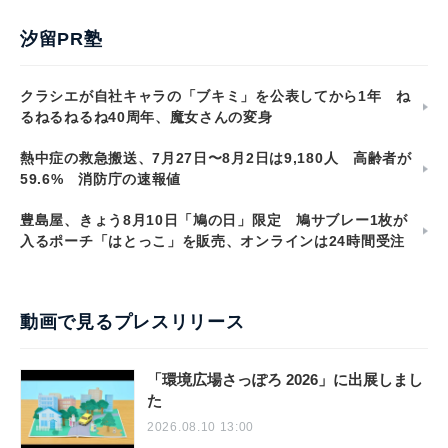
汐留PR塾
クラシエが自社キャラの「ブキミ」を公表してから1年 ね
るねるねるね40周年、魔女さんの変身
熱中症の救急搬送、7月27日〜8月2日は9,180人 高齢者が
59.6% 消防庁の速報値
豊島屋、きょう8月10日「鳩の日」限定 鳩サブレー1枚が
入るポーチ「はとっこ」を販売、オンラインは24時間受注
動画で見るプレスリリース
「環境広場さっぽろ 2026」に出展しまし
た
2026.08.10 13:00