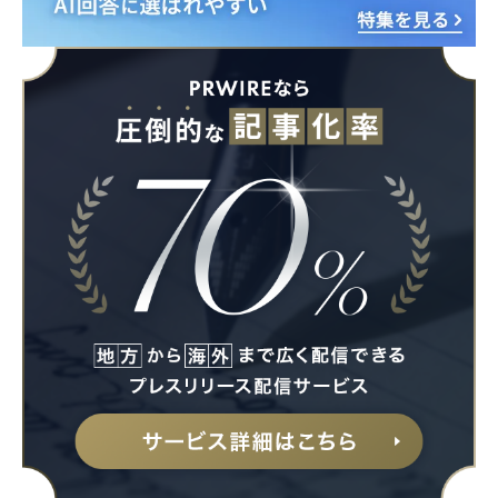
Japanese
English