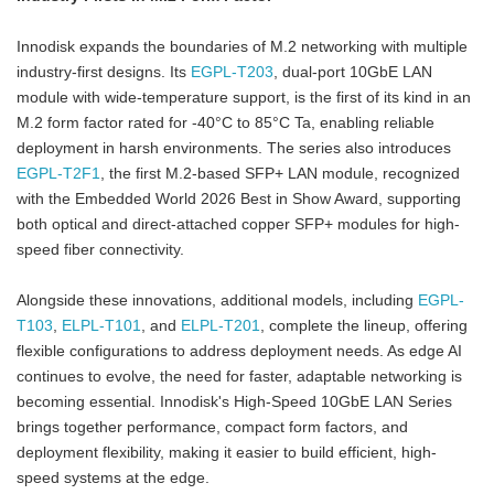
Innodisk expands the boundaries of M.2 networking with multiple
industry-first designs. Its
EGPL-T203
, dual-port 10GbE LAN
module with wide-temperature support, is the first of its kind in an
M.2 form factor rated for -40°C to 85°C Ta, enabling reliable
deployment in harsh environments. The series also introduces
EGPL-T2F1
, the first M.2-based SFP+ LAN module, recognized
with the Embedded World 2026 Best in Show Award, supporting
both optical and direct-attached copper SFP+ modules for high-
speed fiber connectivity.
Alongside these innovations, additional models, including
EGPL-
T103
,
ELPL-T101
, and
ELPL-T201
, complete the lineup, offering
flexible configurations to address deployment needs. As edge AI
continues to evolve, the need for faster, adaptable networking is
becoming essential. Innodisk's High-Speed 10GbE LAN Series
brings together performance, compact form factors, and
deployment flexibility, making it easier to build efficient, high-
speed systems at the edge.