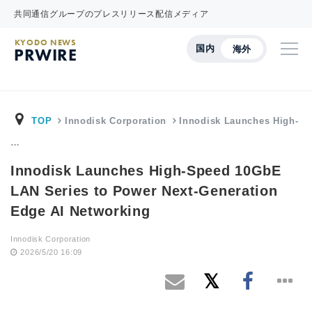
共同通信グループのプレスリリース配信メディア
KYODO NEWS
国内
海外
PRWIRE
TOP
Innodisk Corporation
Innodisk Launches High-
…
Innodisk Launches High-Speed 10GbE
LAN Series to Power Next-Generation
Edge AI Networking
Innodisk Corporation
2026/5/20 16:09