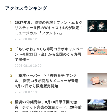
アクセスランキング
1
2027年夏、待望の再演！ファントム＆ク
リスティーヌ役のWキャスト4名が決定！
ミュージカル 『ファントム』
2026.08.06 12:00
2
「ちいかわ」×くら寿司コラボキャンペー
ン ～8月21日（金）から全国のくら寿司
で開催～
2026.08.10 10:00
3
「横濱ハーバー」×「柳原良平 アンク
ル」 限定コラボ商品＆メニューが登場
8月17日から限定販売開始
2026.08.07 13:00
4
横浜vs沖縄尚学、8月10日甲子園で激
突 チケット完売の注目カード…28年前