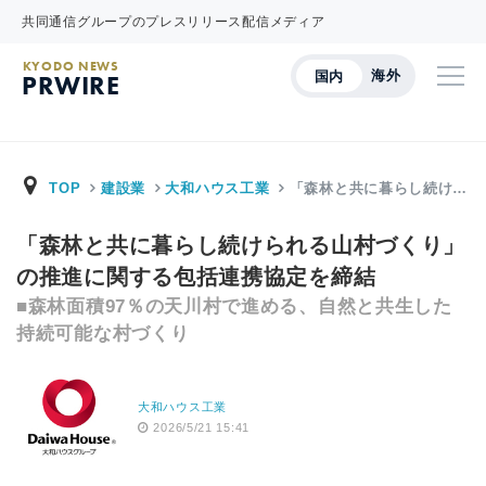
共同通信グループのプレスリリース配信メディア
KYODO NEWS
海外
国内
PRWIRE
TOP
建設業
大和ハウス工業
「森林と共に暮らし続け…
「森林と共に暮らし続けられる山村づくり」
の推進に関する包括連携協定を締結
■森林面積97％の天川村で進める、自然と共生した
持続可能な村づくり
大和ハウス工業
2026/5/21 15:41