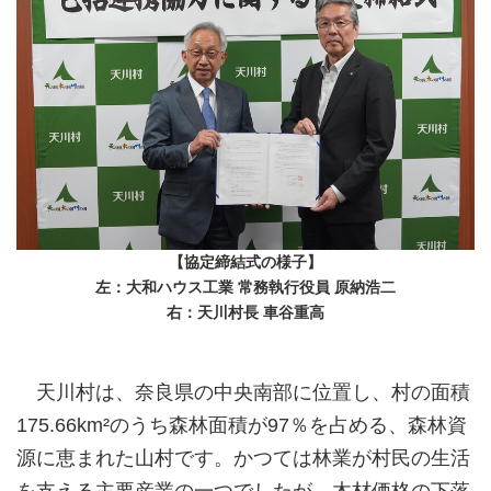
【協定締結式の様子】
左：大和ハウス工業 常務執行役員 原納浩二
右：天川村長 車谷重高
天川村は、奈良県の中央南部に位置し、村の面積
175.66km²のうち森林面積が97％を占める、森林資
源に恵まれた山村です。かつては林業が村民の生活
を支える主要産業の一つでしたが、木材価格の下落