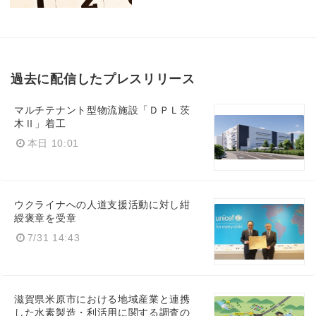
過去に配信したプレスリリース
マルチテナント型物流施設「ＤＰＬ茨
木Ⅱ」着工
本日 10:01
ウクライナへの人道支援活動に対し紺
綬褒章を受章
7/31 14:43
滋賀県米原市における地域産業と連携
した水素製造・利活用に関する調査の