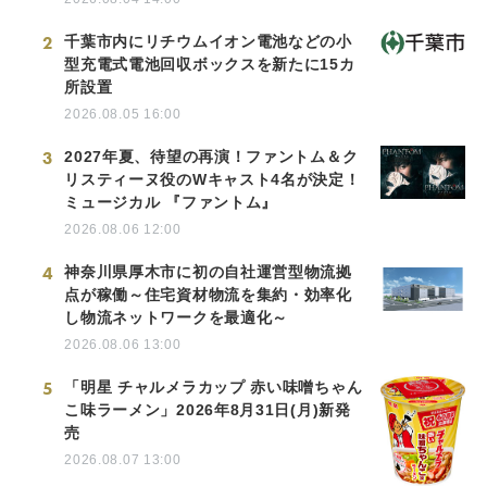
2
千葉市内にリチウムイオン電池などの小
型充電式電池回収ボックスを新たに15カ
所設置
2026.08.05 16:00
3
2027年夏、待望の再演！ファントム＆ク
リスティーヌ役のWキャスト4名が決定！
ミュージカル 『ファントム』
2026.08.06 12:00
4
神奈川県厚木市に初の自社運営型物流拠
点が稼働～住宅資材物流を集約・効率化
し物流ネットワークを最適化～
2026.08.06 13:00
5
「明星 チャルメラカップ 赤い味噌ちゃん
こ味ラーメン」2026年8月31日(月)新発
売
2026.08.07 13:00