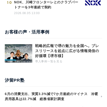
10
NOK、川崎フロンターレとのクラブパー
トナーを3年連続で契約
2026.08.05 13:00
お客様の声・活用事例
戦略的広報で堺の魅力を全国へ。プレ
スリリースを起点に広がる情報発信の
好循環【堺市様】
導入事例一覧を見る
汐留PR塾
6月の消費支出、実質3.3%減で7か月連続のマイナス 冷暖
房用器具は22.7%減 総務省家計調査